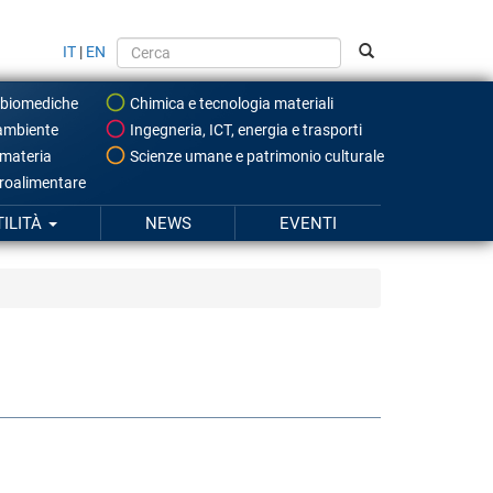
IT
|
EN
 biomediche
Chimica e tecnologia materiali
ambiente
Ingegneria, ICT, energia e trasporti
 materia
Scienze umane e patrimonio culturale
roalimentare
TILITÀ
NEWS
EVENTI