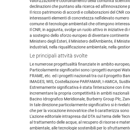
valorizzazione e coordinamento della comunità scientific
declinazioni che puntano alla ricerca ed all'innovazione 
Il ricco patrimonio di accordi e collaborazioni del CNR 
interessanti elementi di concretezza nell'elevato numero
comune di tecnologie ambientali che ottengono interess
Il CNR, in aggiunta, svolge un ruolo attivo in iniziative 
a sostegno dello sforzo europeo di diventare continente le
Ministero degli Esteri, il Ministero dell'Ambiente, il Minist
industriali, nella riqualificazione ambientale, nella gestion
Le principali attvità svolte
Le numerose progettualità finanziate in ambito europeo, naz
Particolarmente significativi sono i progetti euro
FRAME, etc. ed i progetti nazionali tra cui il proget
IMAGES, WIS, Costellazione PARFAMAR, I-AMICA, SusBi
Estremamente significativa è stata l'interazione con il m
incrementare la propria competitività in ambiti nazionali 
Bacino Idrografico Meridionale, Burberry Group Plc, Zanet
In tale direzione particolarmente significativo si è rivelat
che per la vocazione innovatrice che li caratterizza sono 
L'azione editoriale intrapresa dal DTA sul tema delle Tecn
al trattamento delle acque, al recupero di risorse e materi
ambientale, alle tecnologie sostenibili per lo sfruttamento