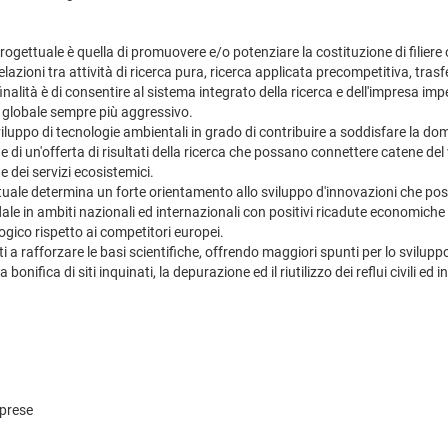
ogettuale è quella di promuovere e/o potenziare la costituzione di filiere 
e relazioni tra attività di ricerca pura, ricerca applicata precompetitiva, t
alità è di consentire al sistema integrato della ricerca e dell'impresa imp
to globale sempre più aggressivo.
sviluppo di tecnologie ambientali in grado di contribuire a soddisfare la do
di un'offerta di risultati della ricerca che possano connettere catene del
 dei servizi ecosistemici.
uale determina un forte orientamento allo sviluppo d'innovazioni che poss
ndale in ambiti nazionali ed internazionali con positivi ricadute economich
logico rispetto ai competitori europei.
tati a rafforzare le basi scientifiche, offrendo maggiori spunti per lo svilu
 bonifica di siti inquinati, la depurazione ed il riutilizzo dei reflui civili e
mprese