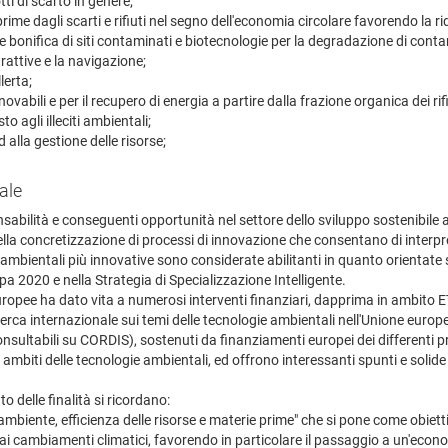
tti di scarto in genere;
rime dagli scarti e rifiuti nel segno dell'economia circolare favorendo la rid
 e bonifica di siti contaminati e biotecnologie per la degradazione di conta
trattive e la navigazione;
lerta;
ovabili e per il recupero di energia a partire dalla frazione organica dei rifiu
to agli illeciti ambientali;
 alla gestione delle risorse;
ale
abilità e conseguenti opportunità nel settore dello sviluppo sostenibile a
la concretizzazione di processi di innovazione che consentano di interpret
e ambientali più innovative sono considerate abilitanti in quanto orientate s
a 2020 e nella Strategia di Specializzazione Intelligente.
 europee ha dato vita a numerosi interventi finanziari, dapprima in ambito
cerca internazionale sui temi delle tecnologie ambientali nell'Unione eur
ati (consultabili su CORDIS), sostenuti da finanziamenti europei dei differen
 ambiti delle tecnologie ambientali, ed offrono interessanti spunti e solid
o delle finalità si ricordano:
, ambiente, efficienza delle risorse e materie prime" che si pone come obie
enti ai cambiamenti climatici, favorendo in particolare il passaggio a un'ec