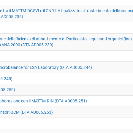
il MATTM-DGSVI e il CNR-IIA finalizzato al trasferimento delle conoscen
TA.AD005.236)
ione dell'efficienza di abbattimento di Particolato, inquinanti organici (inc
à AXANA 2000 (DTA.AD005.239)
robalance for ESA Laboratory (DTA.AD005.244)
5.245)
05.250)
aborazione con il MATTM-RIN (DTA.AD005.251)
sori QCM (DTA.AD005.253)