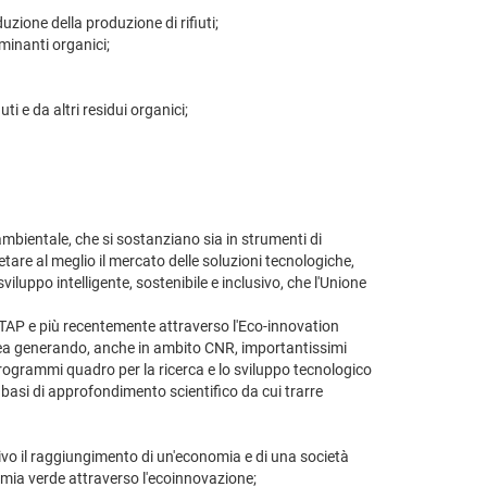
uzione della produzione di rifiuti;
minanti organici;
ti e da altri residui organici;
mbientale, che si sostanziano sia in strumenti di
are al meglio il mercato delle soluzioni tecnologiche,
viluppo intelligente, sostenibile e inclusivo, che l'Unione
 ETAP e più recentemente attraverso l'Eco-innovation
opea generando, anche in ambito CNR, importantissimi
ti programmi quadro per la ricerca e lo sviluppo tecnologico
e basi di approfondimento scientifico da cui trarre
ttivo il raggiungimento di un'economia e di una società
onomia verde attraverso l'ecoinnovazione;