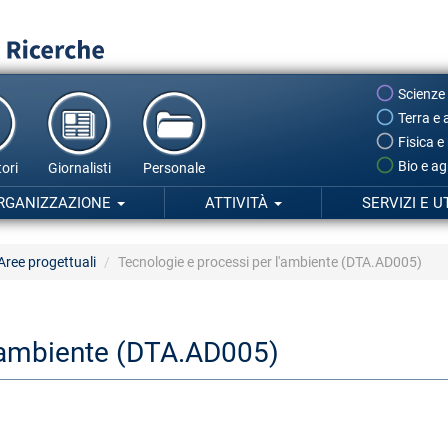
Scienze
Terra e 
Fisica e
Bio e ag
ori
Giornalisti
Personale
RGANIZZAZIONE
ATTIVITÀ
SERVIZI E U
Aree progettuali
Tecnologie e processi per l'ambiente (DTA.AD005)
l'ambiente (DTA.AD005)