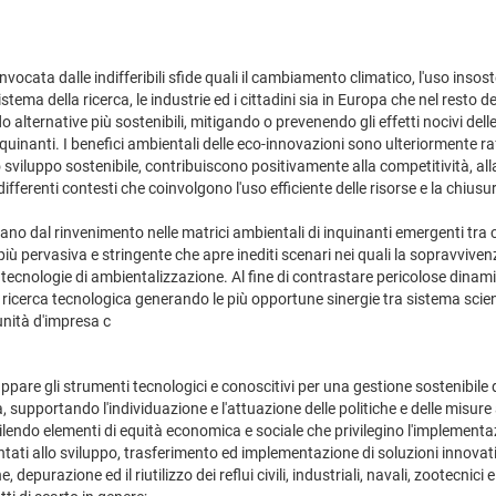
nvocata dalle indifferibili sfide quali il cambiamento climatico, l'uso insoste
sistema della ricerca, le industrie ed i cittadini sia in Europa che nel res
o alternative più sostenibili, mitigando o prevenendo gli effetti nocivi del
anti. I benefici ambientali delle eco-innovazioni sono ulteriormente raffo
viluppo sostenibile, contribuiscono positivamente alla competitività, al
 differenti contesti che coinvolgono l'uso efficiente delle risorse e la chiusur
ivano dal rinvenimento nelle matrici ambientali di inquinanti emergenti tra 
ervasiva e stringente che apre inediti scenari nei quali la sopravvivenz
cnologie di ambientalizzazione. Al fine di contrastare pericolose dinamic
 ricerca tecnologica generando le più opportune sinergie tra sistema scient
nità d'impresa c
luppare gli strumenti tecnologici e conoscitivi per una gestione sostenibile
supportando l'individuazione e l'attuazione delle politiche e delle misure at
endo elementi di equità economica e sociale che privilegino l'implementa
ientati allo sviluppo, trasferimento ed implementazione di soluzioni innovat
 depurazione ed il riutilizzo dei reflui civili, industriali, navali, zootecnic