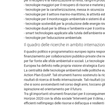
per il recupero e la valorizzazione di reflui, fanghi e prodo
- tecnologie maggiori per il recupero di risorse e materie p
- tecnologie per la caratterizzazione, messa in sicurezza
- tecnologie per il settore marino-marittimo, le attività es
- tecnologie per il monitoraggio ambientale e sistemi di al
- tecnologie sostenibili per la produzione delle energie rinn
- tecnologie duali per la difesa e l'ambiente e per il contras
- smart technologies applicate alla tutela dell'ambiente ed
- tecnologie per l'educazione ambientale.
Il quadro delle ricerche in ambito internazion
Il quadro politico e programmatico europeo ispira respons
finanziamento per collaborazioni pubblico-private che nel
per far fonte alle sfide ambientali e sociali. Le tecnologi
Europea ha definito nella propria visione strategica Europ
La centralità delle tecnologie ambientali nelle politiche
Action Plan-EcoAP. Tali strumenti hanno sostenuto la ri
risultati di ricerca di livello internazionale. Tali risult
che si sono avvicendanti nel corso degli anni, toccano gli
ispirazione ed orientamento per il futuro.
Tra gli importanti strumenti finanziari per il conseguiment
Horizon 2020 con la sfida sociale "interventi per il clima
efficienti nell'impiego delle risorse e dell'acqua e resili