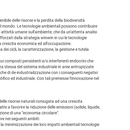
nibile delle risorse e la perdita della biodiversità
to del mondo. Le tecnologie ambientali possono contribuire
le attività umane sull'ambiente, che da un'attenta analisi
rzati dalla strategia winwin in cui le tecnologie
la crescita economica ed all'occupazione.
a dei cicli, la caratterizzazione, la gestione e tutela
cui composti persistenti e/o interferenti endocrini che
a stessa del sistema industriale in aree antropizzate
he di de-industrializzazione con i conseguenti negativi
ifico ed industriale. Con tali premesse l'innovazione nel
 delle risorse naturali coniugata ad una crescita
te a favorire la riduzione delle emissioni (solide, liquide,
zione di una "economia circolare".
ive nei seguenti ambiti:
i e la minimizzazione dei loro impatti ambientali tecnologie