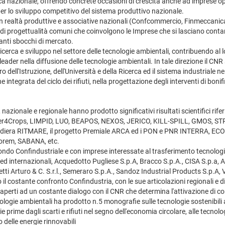
a nazionale, offrendo concrete occasioni di crescita anche ad imprese ope
per lo sviluppo competitivo del sistema produttivo nazionale.
con realtà produttive e associative nazionali (Confcommercio, Finmeccanic
 di progettualità comuni che coinvolgono le Imprese che si lasciano conta
anti sbocchi di mercato.
di ricerca e sviluppo nel settore delle tecnologie ambientali, contribuendo
ader nella diffusione delle tecnologie ambientali. In tale direzione il CNR 
ero dell'Istruzione, dell'Università e della Ricerca ed il sistema industriale n
e integrata del ciclo dei rifiuti, nella progettazione degli interventi di bonif
ionale e regionale hanno prodotto significativi risultati scientifici riferib
pei Water4Crops, LIMPID, LUO, BEAPOS, NEXOS, JERICO, KILL-SPILL, G
to Bandiera RITMARE, il progetto Premiale ARCA ed i PON e PNR INTERR
orem, SABANA, etc.
ondo Confindustriale e con imprese interessate al trasferimento tecnologico
ed internazionali, Acquedotto Pugliese S.p.A, Bracco S.p.A., CISA S.p.a, Ae
ti Arturo & C. S.r.l., Semeraro S.p.A., Sandoz Industrial Products S.p.A, 
o il costante confronto Confindustria, con le sue articolazioni regionali e di 
aperti ad un costante dialogo con il CNR che determina l'attivazione di cont
ologie ambientali ha prodotto n.5 monografie sulle tecnologie sostenibili a
e prime dagli scarti e rifiuti nel segno dell'economia circolare, alle tecno
 delle energie rinnovabili