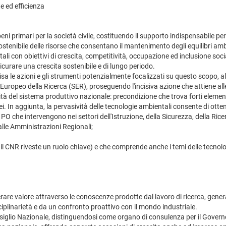
e ed efficienza
primari per la società civile, costituendo il supporto indispensabile per tu
 sostenibile delle risorse che consentano il mantenimento degli equilibri amb
tali con obiettivi di crescita, competitività, occupazione ed inclusione so
curare una crescita sostenibile e di lungo periodo.
a le azioni e gli strumenti potenzialmente focalizzati su questo scopo, al f
zio Europeo della Ricerca (SER), proseguendo l'incisiva azione che attiene all
ilità del sistema produttivo nazionale: precondizione che trova forti elem
ei. In aggiunta, la pervasività delle tecnologie ambientali consente di otten
O che intervengono nei settori dell'Istruzione, della Sicurezza, della Ricer
alle Amministrazioni Regionali;
 il CNR riveste un ruolo chiave) e che comprende anche i temi delle tecnolog
nerare valore attraverso le conoscenze prodotte dal lavoro di ricerca, gene
ciplinarietà e da un confronto proattivo con il mondo industriale.
Consiglio Nazionale, distinguendosi come organo di consulenza per il Gove