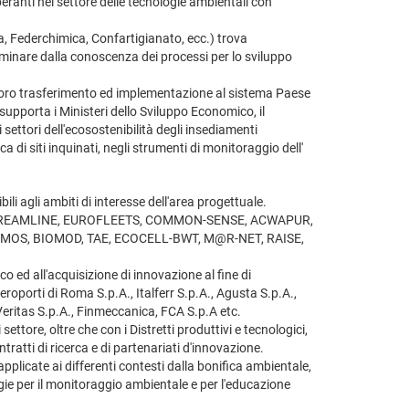
ranti nel settore delle tecnologie ambientali con
a, Federchimica, Confartigianato, ecc.) trova
minare dalla conoscenza dei processi per lo sviluppo
 al loro trasferimento ed implementazione al sistema Paese
supporta i Ministeri dello Sviluppo Economico, il
ei settori dell'ecosostenibilità degli insediamenti
ica di siti inquinati, negli strumenti di monitoraggio dell'
ili agli ambiti di interesse dell'area progettuale.
MOS, STREAMLINE, EUROFLEETS, COMMON-SENSE, ACWAPUR,
A, ECOMOS, BIOMOD, TAE, ECOCELL-BWT, M@R-NET, RAISE,
 ed all'acquisizione di innovazione al fine di
roporti di Roma S.p.A., Italferr S.p.A., Agusta S.p.A.,
Veritas S.p.A., Finmeccanica, FCA S.p.A etc.
settore, oltre che con i Distretti produttivi e tecnologici,
ratti di ricerca e di partenariati d'innovazione.
pplicate ai differenti contesti dalla bonifica ambientale,
logie per il monitoraggio ambientale e per l'educazione