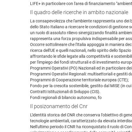
LIFE+ in particolare con l'area di finanziamento "ambient
Il quadro delle ricerche in ambito nazionale
La consapevolezza che l'ambiente rappresenta uno dei beni 
dello Stato Italiano a ricercare le condizioni di gestione
un ruolo di assoluto rilievo sinergizzando finalità ambien
rappresenta una forza propulsiva indispensabile per assi
Occorre sottolineare che l'Italia appoggia in maniera decis
ricerca dell'UE e quelli nazionali, nello spirito dello Spa
affrontando le sfide legate alla competitività e sostenib
per l'impiego dei fondi strutturali e di investimento europ
Programmi Operativi (PO) Nazionali ed in particolare dei P
Programmi Operativi Regionali: multisettoriali e gestiti d
Programmi di Cooperazione territoriale europea (CTE);
Fondo per la crescita sostenibile, gestito dal MISE (in cui
Contratti Istituzionali di Sviluppo (CIS).
Fondi regionali di bilancio autonomo, fo
Il posizonamento del Cnr
L'identità storica del CNR che conserva l'obiettivo di ge
tecnologie ambientali, caratterizzato da elevata interdis
Nell'ultimo periodo il CNR ha riconquistato il ruolo di 