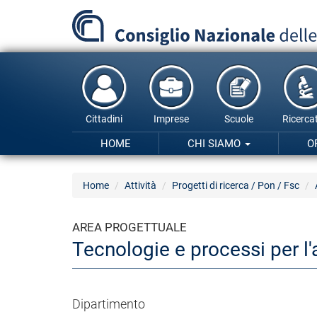
Salta
al
contenuto
principale
Cittadini
Imprese
Scuole
Ricercat
HOME
CHI SIAMO
O
Home
Attività
Progetti di ricerca / Pon / Fsc
AREA PROGETTUALE
Tecnologie e processi per 
Dipartimento