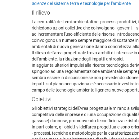
Scienze del sistema terra e tecnologie per l'ambiente
Il rilievo
La centralità dei temi ambientali nei processi produttivi, i
richiedono azioni collettive che coinvolgano i governi, il 
ad incrementare l'uso efficiente delle risorse, introducend
coinvolgono un numero sempre maggiore di sostanze inquin
ambientali di nuova generazione danno concretezza allo s
Il rilievo dell'area progettuale trova ambiti di interesse in
dell'ambiente, la riduzione degli impatti antropici.
In aggiunta ulteriori impulsi alla ricerca tecnologica der
spingono ad una regolamentazione ambientale sempre più p
sembra essere in discussione se non prevedendo idonee te
impatti sul piano occupazionale è necessario investire in
campo delle tecnologie ambientali genera nuove opportu
Obiettivi
Gli obiettivi strategici dell'Area progettuale mirano a svi
competitiva delle imprese e di una occupazione di qualità, 
gassose) dannose, promuovendo l'ecoefficienza e ristabil
In particolare, gli obiettivi dell'area progettuale sono or
- processi, tecniche e metodologie per la caratterizzazione,