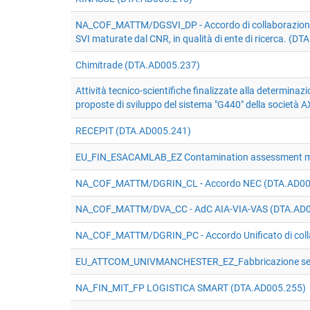
NA_COF_MATTM/DGSVI_DP - Accordo di collaborazione tra 
SVI maturate dal CNR, in qualità di ente di ricerca. (D
Chimitrade (DTA.AD005.237)
Attività tecnico-scientifiche finalizzate alla determinaz
proposte di sviluppo del sistema "G440" della societ
RECEPIT (DTA.AD005.241)
EU_FIN_ESACAMLAB_EZ Contamination assessment mic
NA_COF_MATTM/DGRIN_CL - Accordo NEC (DTA.AD00
NA_COF_MATTM/DVA_CC - AdC AIA-VIA-VAS (DTA.AD0
NA_COF_MATTM/DGRIN_PC - Accordo Unificato di coll
EU_ATTCOM_UNIVMANCHESTER_EZ_Fabbricazione sen
NA_FIN_MIT_FP LOGISTICA SMART (DTA.AD005.255)