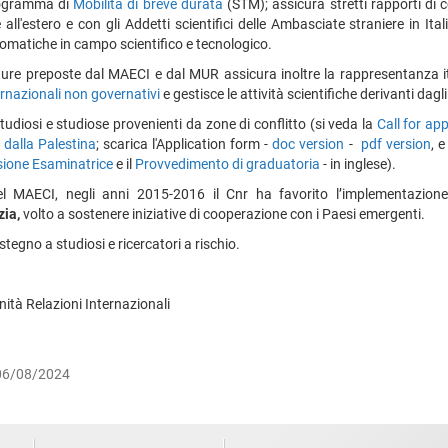
programma di
Mobilità di breve durata
(STM); assicura stretti rapporti di co
all'estero e con gli Addetti scientifici delle Ambasciate straniere in Ita
plomatiche in campo scientifico e tecnologico.
ture preposte dal MAECI e dal MUR assicura inoltre la rappresentanza ita
ernazionali
non governativi
e gestisce le attività scientifiche derivanti dagl
 studiosi e studiose provenienti da zone di conflitto (si veda la
Call for ap
 dalla Palestina
; scarica l'Application form -
doc version
-
pdf version
, e 
ione Esaminatrice
e il
Provvedimento di graduatoria
- in inglese).
el MAECI, negli anni 2015-2016 il Cnr ha favorito l’implementazion
ia,
volto a sostenere iniziative di cooperazione con i Paesi emergenti.
ostegno a studiosi e ricercatori a rischio.
nità Relazioni Internazionali
 06/08/2024