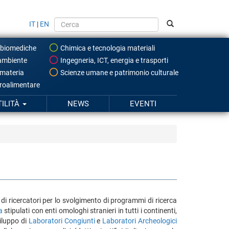
IT
|
EN
 biomediche
Chimica e tecnologia materiali
ambiente
Ingegneria, ICT, energia e trasporti
 materia
Scienze umane e patrimonio culturale
roalimentare
TILITÀ
NEWS
EVENTI
di ricercatori per lo svolgimento di programmi di ricerca
ca
stipulati con enti omologhi stranieri in tutti i continenti,
viluppo di
Laboratori Congiunti
e
Laboratori Archeologici