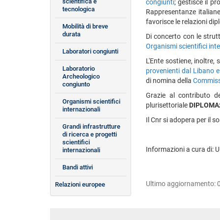
scientifica e
congiunti
; gestisce il 
tecnologica
Rappresentanze italiane 
favorisce le relazioni di
Mobilità di breve
durata
Di concerto con le strut
Organismi scientifici int
Laboratori congiunti
L'Ente sostiene, inoltre,
Laboratorio
provenienti dal Libano e
Archeologico
di nomina della
Commiss
congiunto
Grazie al contributo d
Organismi scientifici
plurisettoriale
DIPLOMAz
internazionali
Il Cnr si adopera per il s
Grandi infrastrutture
di ricerca e progetti
scientifici
Informazioni a cura di: U
internazionali
Bandi attivi
Ultimo aggiornamento:
Relazioni europee