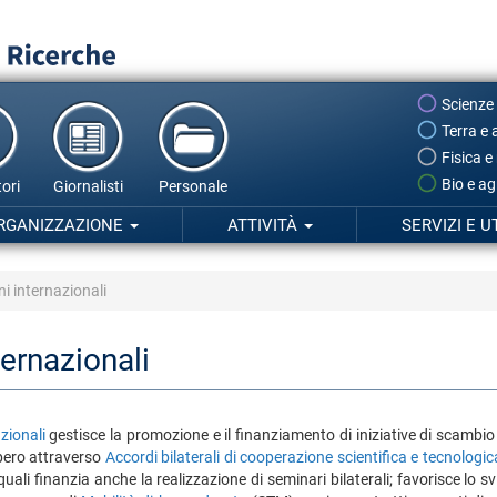
Scienze
Terra e 
Fisica e
Bio e ag
ori
Giornalisti
Personale
RGANIZZAZIONE
ATTIVITÀ
SERVIZI E U
ni internazionali
ternazionali
zionali
gestisce la promozione e il finanziamento di iniziative di scambio 
ibero attraverso
Accordi bilaterali di cooperazione scientifica e tecnologi
 quali finanzia anche la realizzazione di seminari bilaterali; favorisce lo s