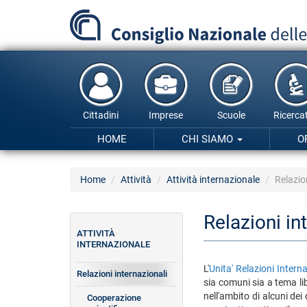
Salta
al
contenuto
principale
Cittadini
Imprese
Scuole
Ricercat
HOME
CHI SIAMO
O
Home
Attività
Attività internazionale
Relazio
Relazioni in
ATTIVITÀ
INTERNAZIONALE
L'
Unita' Relazioni Interna
Relazioni internazionali
sia comuni sia a tema l
nell'ambito di alcuni dei
Cooperazione