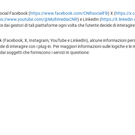
social Facebook (
https://www.facebook.com/CNRsocialFB
) X (
https://x
ps://www.youtube.com/@MultimediaCNR
) e LinkedIn (
https://it.linkedi
ai gestori di tali piattaforme ogni volta che l'utente decide di interagire 
work (Facebook, X, Instagram, YouTube e LinkedIn), alcune informazioni pers
e di interagire con i plug-in. Per maggiori informazioni sulle logiche e le m
 dai soggetti che forniscono i servizi in questione: