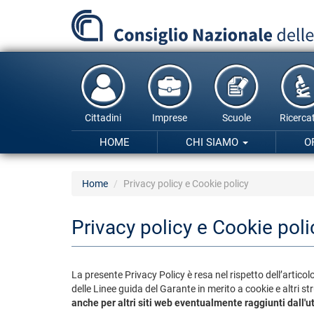
Salta
al
contenuto
principale
Cittadini
Imprese
Scuole
Ricercat
HOME
CHI SIAMO
O
Home
Privacy policy e Cookie policy
Privacy policy e Cookie poli
La presente Privacy Policy è resa nel rispetto dell’arti
delle Linee guida del Garante in merito a cookie e altri
anche per altri siti web eventualmente raggiunti dall'u