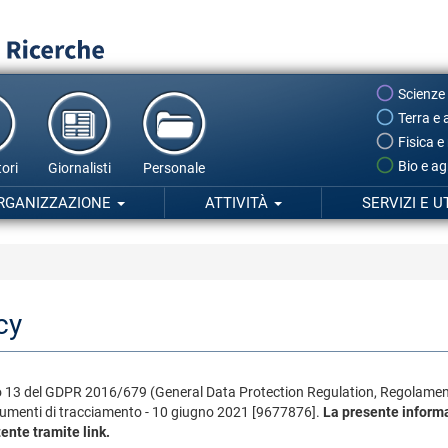
Scienze
Terra e 
Fisica e
Bio e ag
ori
Giornalisti
Personale
RGANIZZAZIONE
ATTIVITÀ
SERVIZI E U
cy
colo 13 del GDPR 2016/679 (General Data Protection Regulation, Regolament
 strumenti di tracciamento - 10 giugno 2021 [9677876].
La presente informa
tente tramite link.