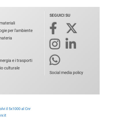
SEGUICI SU
materiali
ogie per l'ambiente
 materia
nergia e i trasporti
io culturale
Social media policy
lvi il 5x1000 al Cnr
r.it