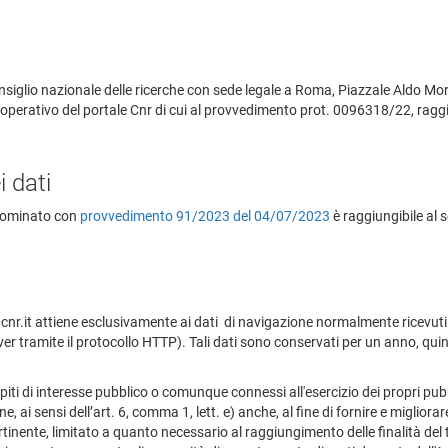
Consiglio nazionale delle ricerche con sede legale a Roma, Piazzale Aldo Mo
 e operativo del portale Cnr di cui al provvedimento prot. 0096318/22, raggiu
i dati
 nominato con
provvedimento 91/2023 del 04/07/2023
è raggiungibile al 
cnr.it attiene esclusivamente ai dati di navigazione normalmente ricevuti 
er tramite il protocollo HTTP). Tali dati sono conservati per un anno, qui
iti di interesse pubblico o comunque connessi all'esercizio dei propri pubblic
ne, ai sensi dell’art. 6, comma 1, lett. e) anche, al fine di fornire e migliora
inente, limitato a quanto necessario al raggiungimento delle finalità del tr