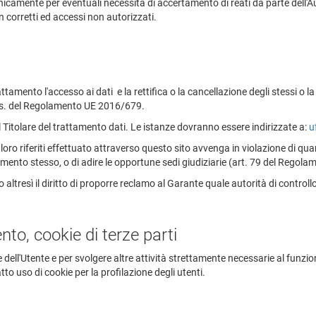
amente per eventuali necessità di accertamento di reati da parte dell'Aut
non corretti ed accessi non autorizzati.
trattamento l'accesso ai dati e la rettifica o la cancellazione degli stessi o 
 ss. del Regolamento UE 2016/679.
al Titolare del trattamento dati. Le istanze dovranno essere indirizzate a:
u
a loro riferiti effettuato attraverso questo sito avvenga in violazione di q
mento stesso, o di adire le opportune sedi giudiziarie (art. 79 del Regola
 altresì il diritto di proporre reclamo al Garante quale autorità di controll
nto, cookie di terze parti
e dell'Utente e per svolgere altre attività strettamente necessarie al funzi
tto uso di cookie per la profilazione degli utenti.