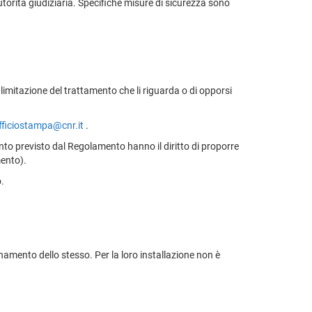
orità giudiziaria. Specifiche misure di sicurezza sono
la limitazione del trattamento che li riguarda o di opporsi
fficiostampa@cnr.it
.
uanto previsto dal Regolamento hanno il diritto di proporre
mento).
o.
onamento dello stesso. Per la loro installazione non è