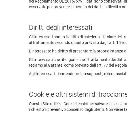
del Regolamento UE 2016/679. I dati sono conservati unic
osservate per prevenire la perdita dei dati, usi illeciti o 
Diritti degli interessati
Gli interessati hanno il diritto di chiedere al titolare del 
al trattamento secondo quanto previsto dagli art. 15 e
L’interessato ha diritto di presentare la propria istanza 
Gli interessati che ritengono che il trattamento dei dati 
reclamo al Garante, come previsto dall'art. 77 del Regola
Agli interessati, ricorrendone i presupposti, è riconosciuto
Cookie e altri sistemi di tracciame
Questo Sito utilizza Cookie tecnici per salvare la session
richiesto il preventivo consenso degli utenti. Non viene fa