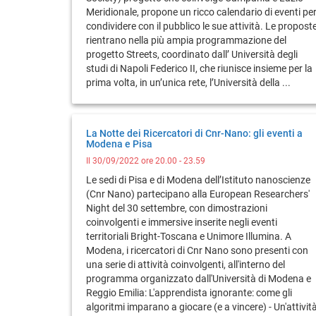
Meridionale, propone un ricco calendario di eventi pe
condividere con il pubblico le sue attività. Le propost
rientrano nella più ampia programmazione del
progetto Streets, coordinato dall’ Università degli
studi di Napoli Federico II, che riunisce insieme per la
prima volta, in un’unica rete, l’Università della ...
La Notte dei Ricercatori di Cnr-Nano: gli eventi a
Modena e Pisa
Il 30/09/2022 ore 20.00 - 23.59
Le sedi di Pisa e di Modena dell’Istituto nanoscienze
(Cnr Nano) partecipano alla European Researchers'
Night del 30 settembre, con dimostrazioni
coinvolgenti e immersive inserite negli eventi
territoriali Bright-Toscana e Unimore Illumina. A
Modena, i ricercatori di Cnr Nano sono presenti con
una serie di attività coinvolgenti, all'interno del
programma organizzato dall'Università di Modena e
Reggio Emilia: L'apprendista ignorante: come gli
algoritmi imparano a giocare (e a vincere) - Un'attivit