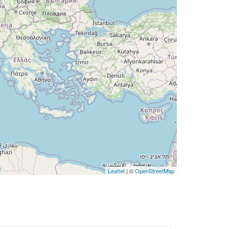
Leaflet
| ©
OpenStreetMap