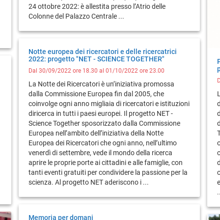
24 ottobre 2022: è allestita presso l’Atrio delle
Colonne del Palazzo Centrale ...
Notte europea dei ricercatori e delle ricercatrici
2022: progetto "NET - SCIENCE TOGETHER"
Dal 30/09/2022 ore 18.30 al 01/10/2022 ore 23.00
D
La Notte dei Ricercatori è un’iniziativa promossa
dalla Commissione Europea fin dal 2005, che
coinvolge ogni anno migliaia di ricercatori e istituzioni
diricerca in tutti i paesi europei. Il progetto NET -
Science Together sposorizzato dalla Commissione
d
Europea nell’ambito dell’iniziativa della Notte
T
Europea dei Ricercatori che ogni anno, nell’ultimo
o
venerdì di settembre, vede il mondo della ricerca
c
aprire le proprie porte ai cittadini e alle famiglie, con
tanti eventi gratuiti per condividere la passione per la
c
scienza. Al progetto NET aderiscono i ...
e
.
Memoria per domani