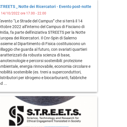
STREETS _ Notte dei Ricercatori - Evento post-notte
l 14/10/2022 ore 17.00 - 22.00
'evento “Le Strade del Campus” che si terrà il 14
ottobre 2022 all’interno del Campus di Fisciano di
niSa, fa parte dell'iniziativa STREETS per la Notte
uropea dei Ricercatori. Il Cnr-Spin di Salerno
assieme al Dipartimento di Fisica costituiscono un
illaggio che guarda al futuro, con svariati quartieri
caratterizzati da robusta scienza di base,
nanotecnologie e percorsi sostenibili: protezione
ambientale, energia rinnovabile, economia circolare e
obilità sostenibile (es. treni a superconduttori,
istributori per idrogeno e biocarburanti, fabbriche
d ...