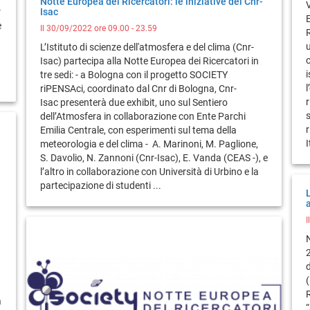
Notte Europea dei Ricercatori: le iniziative del Cnr-
r
Isac
e
Il 30/09/2022 ore 09.00 - 23.59
L’Istituto di scienze dell'atmosfera e del clima (Cnr-
c
Isac) partecipa alla Notte Europea dei Ricercatori in
i
tre sedi: - a Bologna con il progetto SOCIETY
l
riPENSAci, coordinato dal Cnr di Bologna, Cnr-
r
Isac presenterà due exhibit, uno sul Sentiero
s
dell’Atmosfera in collaborazione con Ente Parchi
r
Emilia Centrale, con esperimenti sul tema della
I
meteorologia e del clima - A. Marinoni, M. Paglione,
S. Davolio, N. Zannoni (Cnr-Isac), E. Vanda (CEAS -), e
l’altro in collaborazione con Università di Urbino e la
partecipazione di studenti ...
I
d
à