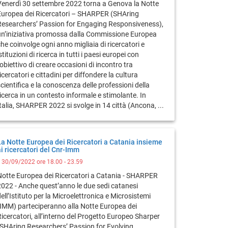
Venerdì 30 settembre 2022 torna a Genova la Notte
Europea dei Ricercatori – SHARPER (SHAring
Researchers’ Passion for Engaging Responsiveness),
un’iniziativa promossa dalla Commissione Europea
he coinvolge ogni anno migliaia di ricercatori e
stituzioni di ricerca in tutti i paesi europei con
’obiettivo di creare occasioni di incontro tra
icercatori e cittadini per diffondere la cultura
cientifica e la conoscenza delle professioni della
icerca in un contesto informale e stimolante. In
talia, SHARPER 2022 si svolge in 14 città (Ancona, ...
La Notte Europea dei Ricercatori a Catania insieme
ai ricercatori del Cnr-Imm
l 30/09/2022 ore 18.00 - 23.59
Notte Europea dei Ricercatori a Catania - SHARPER
2022 - Anche quest’anno le due sedi catanesi
ell’Istituto per la Microelettronica e Microsistemi
(IMM) parteciperanno alla Notte Europea dei
Ricercatori, all’interno del Progetto Europeo Sharper
“SHAring Researchers’ Passion for Evolving