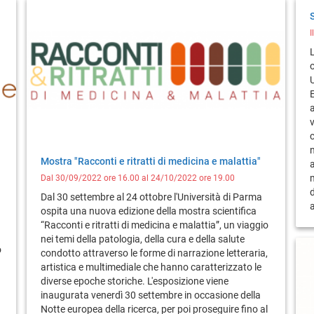
I
L
U
E
v
Mostra "Racconti e ritratti di medicina e malattia"
m
Dal 30/09/2022 ore 16.00 al 24/10/2022 ore 19.00
d
Dal 30 settembre al 24 ottobre l'Università di Parma
a
ospita una nuova edizione della mostra scientifica
“Racconti e ritratti di medicina e malattia”, un viaggio
nei temi della patologia, della cura e della salute
o
condotto attraverso le forme di narrazione letteraria,
artistica e multimediale che hanno caratterizzato le
diverse epoche storiche. L'esposizione viene
inaugurata venerdì 30 settembre in occasione della
Notte europea della ricerca, per poi proseguire fino al