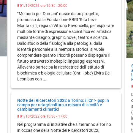
Il 01/10/2022 ore 16.30 - 20.00
“Memoria per Domani" nasce da un progetto,
promosso dalla Fondazione EBRI ‘Rita Levi-
Montalcini’, regia di Vittorio Pavoncello, per esplorare
multiple forme di espressione scientifica ed artistica
mediante disegno, graphic novel, teatro e scienza.
Dallo studio della fisiologia alla patologia, dalla
identità personale alla memoria storica, si vuole
comprendere quanto i ricordi possano dispiegare il
futuro attraverso molteplici linguaggi espressivi.
S
All'evento partecipa la ricercatrice dell'Istituto di
biochimica e biologia cellulare (Cnr - Ibbc) Elvira De
Leonibus con ...
I
D
Notte dei Ricercatori 2022 a Torino: il Cnr-Ipsp in
d
campo per un'agricoltura a misura di siccità e
s
cambiamenti climatici
Il 01/10/2022 ore 10.30 - 17.00
Nel programma di iniziative che si terranno a Torino
in occasione della Notte dei Ricercatori 2022,