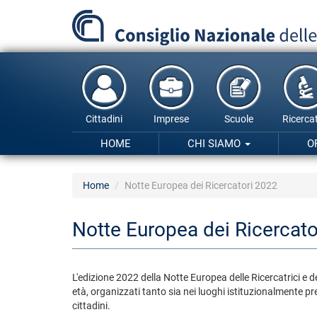
Salta
al
contenuto
principale
Cittadini
Imprese
Scuole
Ricercat
HOME
CHI SIAMO
O
Home
Notte Europea dei Ricercatori 2022
Notte Europea dei Ricercato
L'edizione 2022 della Notte Europea delle Ricercatrici e 
età, organizzati tanto sia nei luoghi istituzionalmente pre
cittadini.