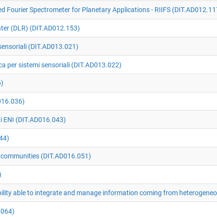
d Fourier Spectrometer for Planetary Applications - RIIFS (DIT.AD012.11
ter (DLR) (DIT.AD012.153)
 sensoriali (DIT.AD013.021)
ica per sistemi sensoriali (DIT.AD013.022)
6)
016.036)
ti ENI (DIT.AD016.043)
44)
t communities (DIT.AD016.051)
)
ility able to integrate and manage information coming from heterogene
.064)