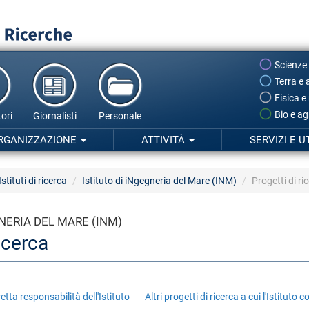
Scienze
Terra e 
Fisica e
Bio e ag
ori
Giornalisti
Personale
RGANIZZAZIONE
ATTIVITÀ
SERVIZI E U
Istituti di ricerca
Istituto di iNgegneria del Mare (INM)
Progetti di ri
NERIA DEL MARE (INM)
ricerca
retta responsabilità dell'Istituto
Altri progetti di ricerca a cui l'Istituto 