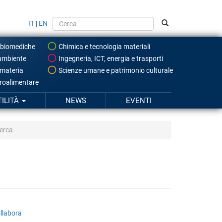
IT
|
EN
 biomediche
Chimica e tecnologia materiali
ambiente
Ingegneria, ICT, energia e trasporti
 materia
Scienze umane e patrimonio culturale
roalimentare
TILITÀ
NEWS
EVENTI
cerca
collabora