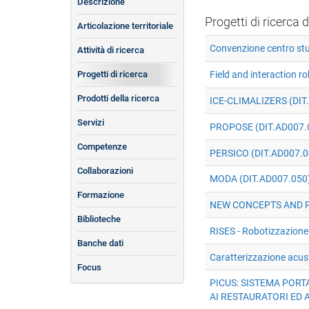
Descrizione
Progetti di ricerca d
Articolazione territoriale
Convenzione centro st
Attività di ricerca
Progetti di ricerca
Field and interaction r
Prodotti della ricerca
ICE-CLIMALIZERS (DIT
Servizi
PROPOSE (DIT.AD007.
Competenze
PERSICO (DIT.AD007.0
Collaborazioni
MODA (DIT.AD007.050
Formazione
NEW CONCEPTS AND P
Biblioteche
RISES - Robotizzazione
Banche dati
Caratterizzazione acust
Focus
PICUS: SISTEMA PORTA
AI RESTAURATORI ED 