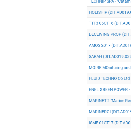
TECHNIP SPA - "Catama
HOLISHIP (DIT.AD019.
TTT3 06CT16 (DIT.AD0
DECEIVING PROP (DIT
AMOS 2017 (DIT.AD01
SARAH (DIT.AD019.03
MOIRE MOnituring and d
FLUID TECHNO Co Ltd 
ENEL GREEN POWER - 
MARINET 2 "Marine Ren
MARINERGI (DIT.AD01
ISME 01CT17 (DIT.AD0