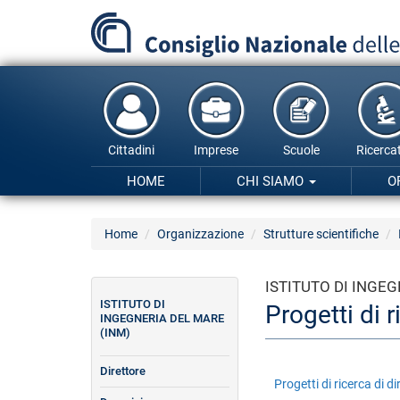
Salta
al
contenuto
principale
Cittadini
Imprese
Scuole
Ricercat
HOME
CHI SIAMO
O
Home
Organizzazione
Strutture scientifiche
ISTITUTO DI INGEG
ISTITUTO DI
Progetti di 
INGEGNERIA DEL MARE
(INM)
Direttore
Progetti di ricerca di di