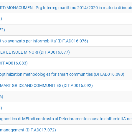
ORT/MONACUMEN - Prg Interreg marittimo 2014/2020 in materia di inqui
8)
72)
tivo avanzato per informobilita' (DIT.AD016.076)
ER LE ISOLE MINORI (DIT.AD016.077)
DIT.AD016.083)
 optimization methodologies for smart communities (DIT.AD016.090)
MART GRIDS AND COMMUNITIES (DIT.AD016.092)
6)
)
agnostica di MEtodi contrasto al Deterioramento causato dall'umidItA' n
d management (DIT.AD017.072)