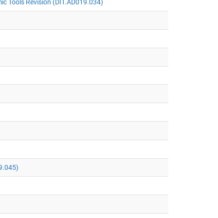
ic Tools Revision (DIT.AD019.034)
9.045)