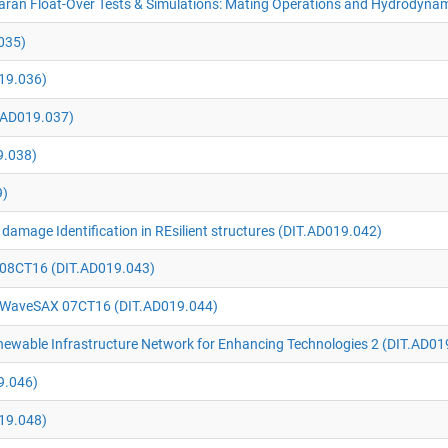
ran Float-Over Tests & Simulations: Mating Operations and Hydrodynam
035)
19.036)
.AD019.037)
9.038)
9)
amage Identification in REsilient structures (DIT.AD019.042)
08CT16 (DIT.AD019.043)
WaveSAX 07CT16 (DIT.AD019.044)
ewable Infrastructure Network for Enhancing Technologies 2 (DIT.AD01
9.046)
19.048)