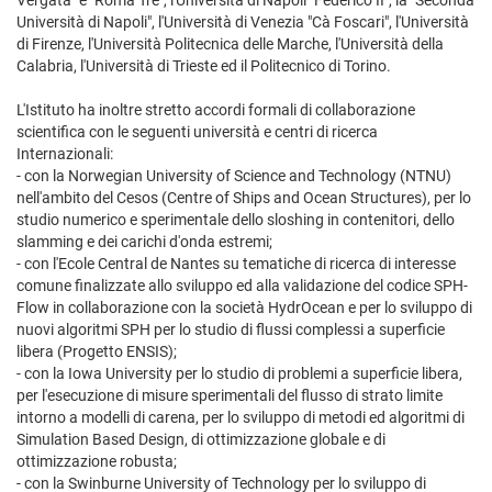
Vergata" e "Roma Tre", l'Università di Napoli "Federico II", la "Seconda
Università di Napoli", l'Università di Venezia "Cà Foscari", l'Università
di Firenze, l'Università Politecnica delle Marche, l'Università della
Calabria, l'Università di Trieste ed il Politecnico di Torino.
L'Istituto ha inoltre stretto accordi formali di collaborazione
scientifica con le seguenti università e centri di ricerca
Internazionali:
- con la Norwegian University of Science and Technology (NTNU)
nell'ambito del Cesos (Centre of Ships and Ocean Structures), per lo
studio numerico e sperimentale dello sloshing in contenitori, dello
slamming e dei carichi d'onda estremi;
- con l'Ecole Central de Nantes su tematiche di ricerca di interesse
comune finalizzate allo sviluppo ed alla validazione del codice SPH-
Flow in collaborazione con la società HydrOcean e per lo sviluppo di
nuovi algoritmi SPH per lo studio di flussi complessi a superficie
libera (Progetto ENSIS);
- con la Iowa University per lo studio di problemi a superficie libera,
per l'esecuzione di misure sperimentali del flusso di strato limite
intorno a modelli di carena, per lo sviluppo di metodi ed algoritmi di
Simulation Based Design, di ottimizzazione globale e di
ottimizzazione robusta;
- con la Swinburne University of Technology per lo sviluppo di