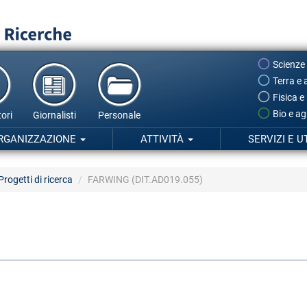
Scienze
Terra e 
Fisica e
Bio e ag
ori
Giornalisti
Personale
RGANIZZAZIONE
ATTIVITÀ
SERVIZI E U
Progetti di ricerca
FARWING (DIT.AD019.055)