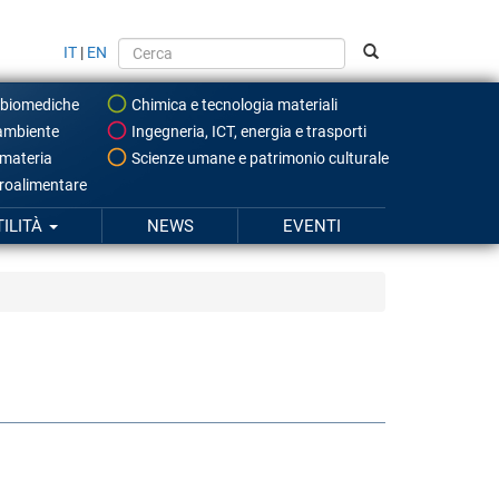
IT
|
EN
 biomediche
Chimica e tecnologia materiali
ambiente
Ingegneria, ICT, energia e trasporti
 materia
Scienze umane e patrimonio culturale
roalimentare
TILITÀ
NEWS
EVENTI