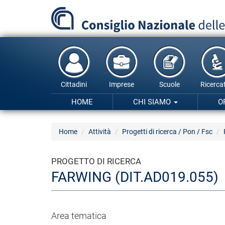
Salta
al
contenuto
principale
Cittadini
Imprese
Scuole
Ricercat
HOME
CHI SIAMO
O
Home
Attività
Progetti di ricerca / Pon / Fsc
PROGETTO DI RICERCA
FARWING (DIT.AD019.055)
Area tematica