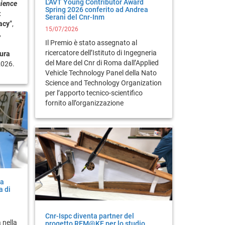
L'AVT Young Contributor Award
cience
Spring 2026 conferito ad Andrea
:
Serani del Cnr-Inm
acy
”,
15/07/2026
,
Il Premio è stato assegnato al
ricercatore dell’Istituto di Ingegneria
tura
del Mare del Cnr di Roma dall’Applied
2026.
Vehicle Technology Panel della Nato
Science and Technology Organization
per l’apporto tecnico-scientifico
fornito all’organizzazione
ta
a di
Cnr-Ispc diventa partner del
 nella
progetto REM@KE per lo studio