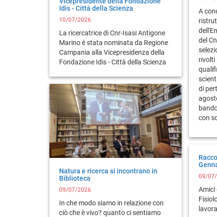
Vicepresidente della Fondazione
Idis - Città della Scienza
A conc
10/07/2026
ristru
dell'E
La ricercatrice di Cnr-Isasi Antigone
del Cn
Marino è stata nominata da Regione
selezi
Campania alla Vicepresidenza della
rivolt
Fondazione Idis - Città della Scienza
qualif
scient
di per
agosto
bando 
con s
Raccol
Genna
Natura e ricerca si incontrano in
09/07
Biblioteca
Amici 
09/07/2026
Fisiol
In che modo siamo in relazione con
lavor
ciò che è vivo? quanto ci sentiamo