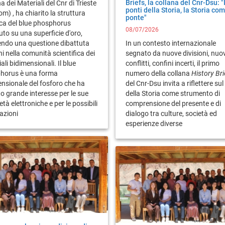
Briefs, la collana del Cnr-Dsu: "
na dei Materiali del Cnr di Trieste
ponti della Storia, la Storia co
om) , ha chiarito la struttura
ponte"
ca del blue phosphorus
08/07/2026
uto su una superficie d'oro,
vendo una questione dibattuta
In un contesto internazionale
i nella comunità scientifica dei
segnato da nuove divisioni, nuov
ali bidimensionali. Il blue
conflitti, confini incerti, il primo
horus è una forma
numero della collana
History Bri
nsionale del fosforo che ha
del Cnr-Dsu invita a riflettere sul
to grande interesse per le sue
della Storia come strumento di
età elettroniche e per le possibili
comprensione del presente e di
cazioni
dialogo tra culture, società ed
esperienze diverse