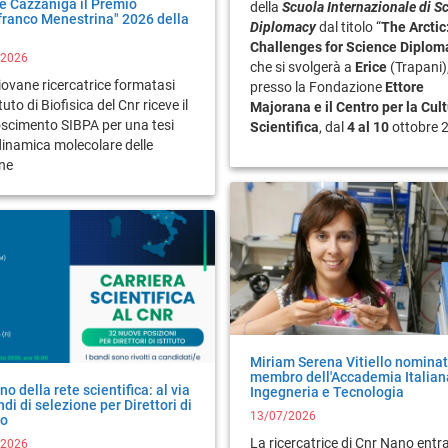
ne Cazzaniga il Premio
della
Scuola Internazionale di S
franco Menestrina" 2026 della
Diplomacy
dal titolo “
The Arctic
Challenges for Science Diplom
/2026
che si svolgerà a
Erice
(Trapani)
ovane ricercatrice formatasi
presso la Fondazione
Ettore
ituto di Biofisica del Cnr riceve il
Majorana e il Centro per la Cul
oscimento SIBPA per una tesi
Scientifica
, dal
4 al 10
ottobre 
dinamica molecolare delle
ine
Miriam Serena Vitiello nomina
membro dell'Accademia Italian
no della rete scientifica: al via
Ingegneria e Tecnologia
di di selezione per Direttori di
13/07/2026
to
La ricercatrice di Cnr Nano entra
/2026