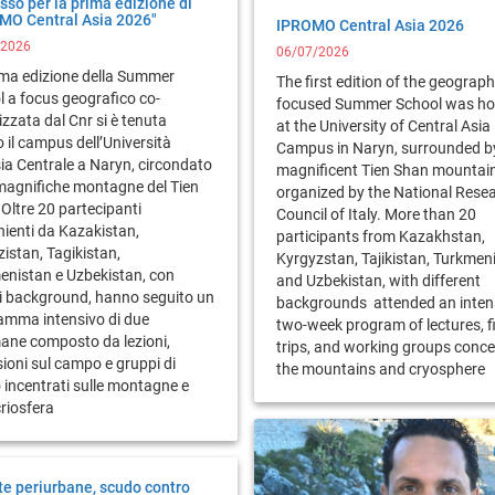
sso per la prima edizione di
MO Central Asia 2026"
IPROMO Central Asia 2026
/2026
06/07/2026
ima edizione della Summer
The first edition of the geograph
 a focus geografico co-
focused Summer School was ho
zzata dal Cnr si è tenuta
at the University of Central Asia
 il campus dell’Università
Campus in Naryn, surrounded b
sia Centrale a Naryn, circondato
magnificent Tien Shan mountain
 magnifiche montagne del Tien
organized by the National Rese
Oltre 20 partecipanti
Council of Italy. More than 20
ienti da Kazakistan,
participants from Kazakhstan,
zistan, Tagikistan,
Kyrgyzstan, Tajikistan, Turkmen
enistan e Uzbekistan, con
and Uzbekistan, with different
si background, hanno seguito un
backgrounds attended an inten
amma intensivo di due
two-week program of lectures, f
mane composto da lezioni,
trips, and working groups conc
ioni sul campo e gruppi di
the mountains and cryosphere
 incentrati sulle montagne e
criosfera
te periurbane, scudo contro