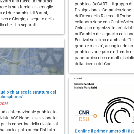
zzato una raccolta fondi per
pubblico: DeCART – il gruppo di
ere la sua famiglia: la moglie
Divulgazione e Comunicazione
a e i due bambini di 8 anni,
dell’Area della Ricerca di Torino 
sco e Giorgio, a seguito della
collaborazione con CentroScien
ia che li ha separati
Onlus, ha organizzato un'iniziat
nell’ambito della quarta edizione
Festival sul clima e ambiente “U
grado e mezzo”, accogliendo un
pubblico variegato e offrendo u
panoramica ricca e multidiscipli
della ricerca del Cnr
udio chiarisce la struttura del
 phosphorus"
/2026
udio internazionale pubblicato
rivista ACS Nano - e selezionato
per la copertina della rivista- al
ha partecipato anche l'Istituto
È online il primo numero di His