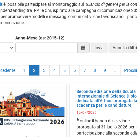
it
è possibile partecipare al monitoraggio sul
Bilancio di genere per la co
erstanding tra RAI e Cnr, ispirato alla campagna di comunicazione 20
 per promuovere modelli e messaggi comunicativi che favoriscano il princip
comunicazione.
Anno-Mese (es: 2015-12)
Selezione data
Invia
Annulla i filtri
ecedente
1
2
3
4
5
6
7
8
9
…
Pross
Seconda edizione della Scuola
Internazionale di Science Dipl
dedicata all'Artico: prorogata l
scadenza per le candidature
15/07/2026
È online il bando di selezione
prorogato al 31 luglio 2026 per l
partecipazione alla seconda edi