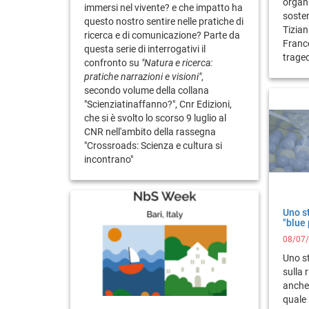
organi
immersi nel vivente? e che impatto ha
sosten
questo nostro sentire nelle pratiche di
Tizian
ricerca e di comunicazione? Parte da
France
questa serie di interrogativi il
traged
confronto su
"Natura e ricerca:
pratiche narrazioni e visioni"
,
secondo volume della collana
"Scienziatinaffanno?", Cnr Edizioni,
che si è svolto lo scorso 9 luglio al
CNR nell'ambito della rassegna
"Crossroads: Scienza e cultura si
incontrano"
Uno st
"blue
08/07
Uno st
sulla 
anche 
quale 