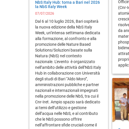
Offici
NbS Italy Hub: torna a Bari nel 2026
la NbS Italy Week
(Cnr-I
atomi
07/07/2026
cresci
Dal 6 al 10 luglio 2026, Bari ospiterà
risol
la nuova edizione della NbS Italy
da ann
Week, un’intensa settimana dedicata
materi
alla formazione, al confronto e alla
phosp
promozione delle Nature Based
bidime
Solutions/Soluzioni basate sulla
attira
Natura (NbS) nel contesto
propri
nazionale. L'evento è organizzato
appli
nell’ambito delle attività dell’NbS Italy
Hub in collaborazione con Università
degli studi di Bari “Aldo Moro”,
amministrazioni pubbliche e partner
nazionali e internazionali impegnati
nella promozione delle NbS, tra cui il
Cnr-Iret. Ampio spazio sarà dedicato
ai temi dell’utilizzo e gestione
dell’acqua nelle NbS, e al contributo
che le NbS possono offrire
nell’affrontare sfide cruciali come il