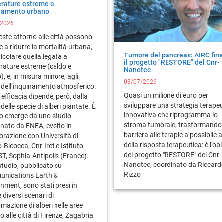
rature estreme e
namento urbano
/2026
este attorno alle città possono
e a ridurre la mortalità urbana,
Tumore del pancreas: AIRC fin
ticolare quella legata a
il progetto "RESTORE" del Cnr-
rature estreme (caldo e
Nanotec
), e, in misura minore, agli
03/07/2026
i dell’inquinamento atmosferico:
Quasi un milione di euro per
o efficacia dipende, però, dalla
sviluppare una strategia terape
 delle specie di alberi piantate. È
innovativa che riprogramma lo
o emerge da uno studio
stroma tumorale, trasformando
nato da ENEA, evolto in
barriera alle terapie a possibile 
orazione con Università di
della risposta terapeutica: è l'ob
-Bicocca, Cnr-Iret e Istituto
del progetto "RESTORE" del Cnr-
T, Sophia-Antipolis (France).
Nanotec, coordinato da Riccard
studio, pubblicato su
Rizzo
nications Earth &
nment, sono stati presi in
diversi scenari di
mazione di alberi nelle aree
o alle città di Firenze, Zagabria