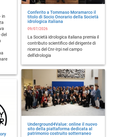
Conferito a Tommaso Moramarco il
– in
titolo di Socio Onorario della Società
idrologica italiana
za
iva
09/07/2026
 del
La Società idrologica italiana premia il
n
contributo scientifico del dirigente di
ricerca del Cnr-Irpi nel campo
na
dell'idrologia
nare
Underground4Value: online il nuovo
sito della piattaforma dedicata al
patrimonio costruito sotterraneo
tory