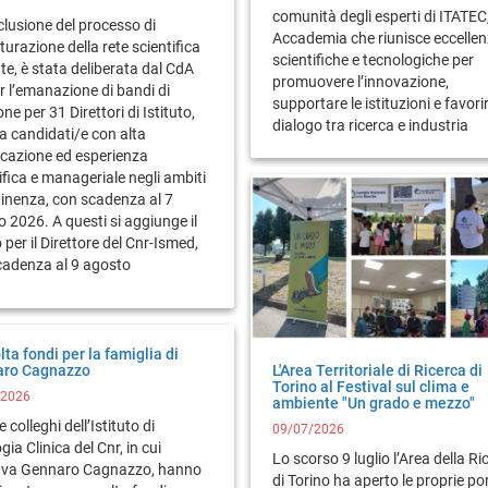
comunità degli esperti di ITATEC
lusione del processo di
Accademia che riunisce eccelle
tturazione della rete scientifica
scientifiche e tecnologiche per
nte, è stata deliberata dal CdA
promuovere l’innovazione,
r l’emanazione di bandi di
supportare le istituzioni e favorir
one per 31 Direttori di Istituto,
dialogo tra ricerca e industria
i a candidati/e con alta
icazione ed esperienza
ifica e manageriale negli ambiti
tinenza, con scadenza al 7
 2026. A questi si aggiunge il
per il Direttore del Cnr-Ismed,
cadenza al 9 agosto
ta fondi per la famiglia di
ro Cagnazzo
L'Area Territoriale di Ricerca di
Torino al Festival sul clima e
/2026
ambiente "Un grado e mezzo"
e colleghi dell’Istituto di
09/07/2026
ogia Clinica del Cnr, in cui
Lo scorso 9 luglio l’Area della Ri
ava Gennaro Cagnazzo, hanno
di Torino ha aperto le proprie por