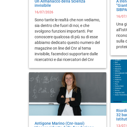
Un Almanacco della Scienza
A Ire
invisibile
"Gian
SIBPA
16/07/2026
16/07
Sono tante le realtà che non vediamo,
Una gi
sia dentro che fuori di noi, e che
all’Ist
svolgono funzioni importanti. Per
ricon
conoscere qualcosa di più su di esse
sulla 
abbiamo dedicato questo numero del
prote
magazine on line del Cnr al tema
invisibile, facendoci supportare dalle
ricercatrici e dai ricercatori del Cnr
Riordi
32 ban
Istitu
Antigone Marino (Cnr-Isasi)
13/07