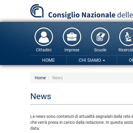
Salta
al
contenuto
principale
Cittadini
Imprese
Scuole
Ricercat
HOME
CHI SIAMO
O
Home
News
News
Le news sono contenuti di attualità segnalati dalla rete sc
che verrà presa in carico dalla redazione. In questa sezio
data.