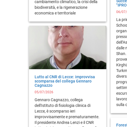
Succe
cambiamento climatico, la crisi della
"IPRO
biodiversità, e la rigenerazione
06/07
economica e territoriale
La pr
School
organi
presso
dell’A
dalle
Shan. 
proven
Kirghi
Turkm
diver
Lutto al CNR di Lecce: improvvisa
scomparsa del collega Gennaro
progr
Cagnazzo
setti
05/07/2026
escurs
lavoro
Gennaro Cagnazzo, collega
sulla 
dell'Istituto di fisiologia clinica di
Lecce, è scomparso ieri
improvvisamente e prematuramente.
Il presidente Andrea Lenzi e il CNR
Fores