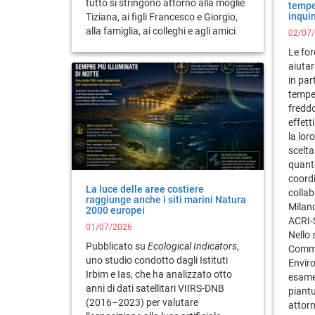
tutto si stringono attorno alla moglie
tempe
inqui
Tiziana, ai figli Francesco e Giorgio,
alla famiglia, ai colleghi e agli amici
02/07
Le for
aiutar
in par
tempe
freddo
effett
la lor
scelta
quant
coordi
La luce delle aree costiere
collab
raggiunge anche i siti marini Natura
Milano
2000 europei
ACRI-S
01/07/2026
Nello 
Pubblicato su
Ecological Indicators
,
Commu
uno studio condotto dagli Istituti
Enviro
Irbim e Ias, che ha analizzato otto
esame 
anni di dati satellitari VIIRS-DNB
piantu
(2016–2023) per valutare
attorn