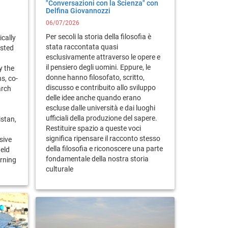
"Conversazioni con la Scienza" con
Delfina Giovannozzi
06/07/2026
Per secoli la storia della filosofia è
ically
stata raccontata quasi
sted
esclusivamente attraverso le opere e
il pensiero degli uomini. Eppure, le
y the
donne hanno filosofato, scritto,
s, co-
discusso e contribuito allo sviluppo
arch
delle idee anche quando erano
escluse dalle università e dai luoghi
ufficiali della produzione del sapere.
istan,
Restituire spazio a queste voci
significa ripensare il racconto stesso
sive
della filosofia e riconoscere una parte
ield
fondamentale della nostra storia
erning
culturale