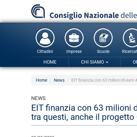
Salta
al
contenuto
principale
Cittadini
Imprese
Scuole
Ricercat
HOME
CHI SIAMO
O
Home
News
EIT finanzia con 63 milioni di euro
NEWS
EIT finanzia con 63 milioni d
tra questi, anche il proget