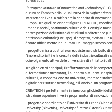
30/05/2025
L’
European Institute of Innovation and Technology
(EIT) 
di euro nell’ambito della IV Call 2024 della
Higher Educati
intersettoriali volti a rafforzare la capacità di innovazione
Europa. Tra quelli selezionati figura CREATECH, coordinat
umane e sociali, patrimonio culturale del Consiglio nazion
partecipazione dell’Istituto di studi sul Mediterraneo (Cnr
patrimonio culturale(Cnr-Ispc). Il progetto, avviato il 1° 
è stato ufficialmente inaugurato il 21 maggio scorso con 
Il progetto mira a costruire un ecosistema distribuito d
l’imprenditorialità e la crescita delle industrie culturali e 
coinvolgimento attivo delle università e di altri attori del
Tra gli obiettivi principali, il rafforzamento delle compet
di formazione e
mentoring
, il supporto a studenti e aspi
culturali, la cooperazione tra università, imprese e stake
digitale per risorse e
networking
, e il lancio di un prog
CREATECH è perfettamente in linea con gli obiettivi dell’
E
istruzione superiore in veri e propri motori di innovazion
Il progetto è coordinato dall’Università di Tirana (Albani
University
(Slovenia),
University of Patras
(Grecia),
Unive