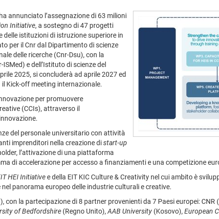
ha annunciato l’assegnazione di 63 milioni
on Initiative
, a sostegno di 47 progetti
 delle istituzioni di istruzione superiore in
o per il Cnr dal Dipartimento di scienze
ale delle ricerche (Cnr-Dsu), con la
-ISMed) e dell’Istituto di scienze del
aprile 2025, si concluderà ad aprile 2027 ed
il Kick-off meeting internazionale.
i innovazione per promuovere
creative (CCIs), attraverso il
l’innovazione.
enze del personale universitario con attività
ranti imprenditori nella creazione di
start-up
holder, l’attivazione di una piattaforma
ramma di accelerazione per accesso a finanziamenti e una competizione eu
IT HEI Initiative
e della EIT KIC Culture & Creativity nel cui ambito è svilup
e nel panorama europeo delle industrie culturali e creative.
a), con la partecipazione di 8 partner provenienti da 7 Paesi europei: CNR 
rsity of Bedfordshire
(Regno Unito),
AAB University
(Kosovo),
European C