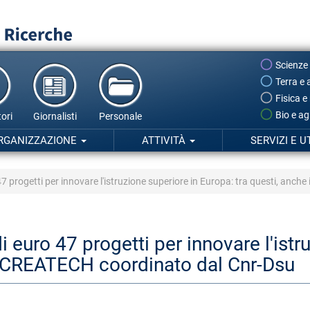
Scienze
Terra e 
Fisica e
Bio e ag
ori
Giornalisti
Personale
RGANIZZAZIONE
ATTIVITÀ
SERVIZI E U
 47 progetti per innovare l'istruzione superiore in Europa: tra questi, an
i euro 47 progetti per innovare l'ist
to CREATECH coordinato dal Cnr-Dsu