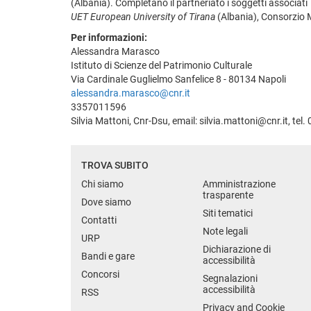
(Albania). Completano il partneriato i soggetti associati
UET European University of Tirana
(Albania), Consorzio Ma
Per informazioni:
Alessandra Marasco
Istituto di Scienze del Patrimonio Culturale
Via Cardinale Guglielmo Sanfelice 8 - 80134 Napoli
alessandra.marasco@cnr.it
3357011596
Silvia Mattoni, Cnr-Dsu, email: silvia.mattoni@cnr.it, te
TROVA SUBITO
Chi siamo
Amministrazione
trasparente
Dove siamo
Siti tematici
Contatti
Note legali
URP
Dichiarazione di
Bandi e gare
accessibilità
Concorsi
Segnalazioni
accessibilità
RSS
Privacy and Cookie