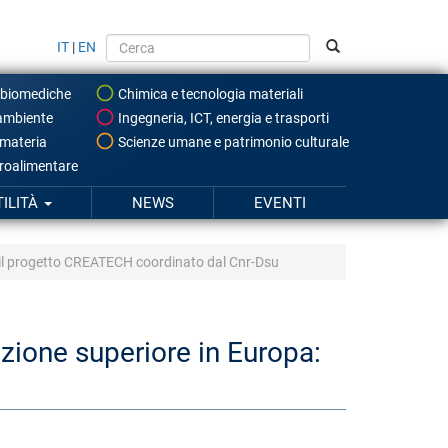
IT
|
EN
 biomediche
Chimica e tecnologia materiali
ambiente
Ingegneria, ICT, energia e trasporti
 materia
Scienze umane e patrimonio culturale
roalimentare
TILITÀ
NEWS
EVENTI
che il progetto CREATECH coordinato dal Cnr-Dsu
ruzione superiore in Europa: