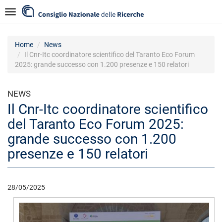
Salta
Navigazione
al
contenuto
principale
Home
News
Il Cnr-Itc coordinatore scientifico del Taranto Eco Forum
2025: grande successo con 1.200 presenze e 150 relatori
NEWS
Il Cnr-Itc coordinatore scientifico
del Taranto Eco Forum 2025:
grande successo con 1.200
presenze e 150 relatori
28/05/2025