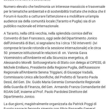
Numero elevato che testimonia un interesse massiccio e trasversale
per le tematiche ambientali e di sostenibilità trattate che indica che il
Forum è riuscito a catturare l'attenzione e a mobilitare un'ampia
audience sia della comunità locale (Taranto e Puglia) sia di un
pubblico nazionale ed internazionale.
A Taranto, nella città vecchia, nella splendida cornice dell’ex
Convento di San Francesco, oggi sede del Dipartimento Jonico
dell’Università di Bari, si segnalano tra i circa 150 interventi (ivi
comprese le tavole rotonde e la sessione internazionale) e le circa
50 presenze istituzionali le relazioni di on. Vannia Gava
Viceministro all’Ambiente ed alla Sicurezza energetica, di
Alessandro Morelli Sottosegretario di Stato con delega al CIPESS, di
Michele Emiliano, Presidente della Regione Puglia, dell’Assessore
Regionale all’Ambiente Serena Triggiani, di Giuseppe Vadalà,
Commissario Unico alle bonifiche, del Prefetto di Taranto Paola
Dessì, del Gen. Div. Guido Maria Geremia Comandante Regionale
della Guardia di Finanza, del Gen. Armando Franza Comandante del
ROAN Gdf, insieme al Prof. Paolo Pardolesi Direttore del
Dipartimento Jonico.
La due giorni, magistralmente organizzata da Patrick Poggi di
Eurota nasce in feconda sinergia con Silvia Paparella General