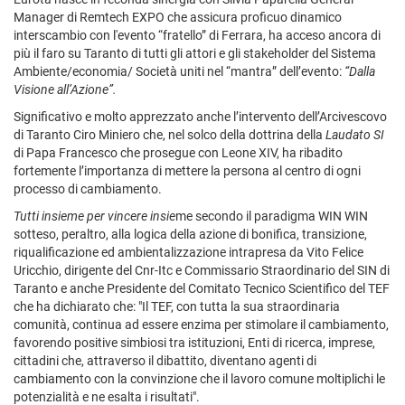
Manager di Remtech EXPO che assicura proficuo dinamico
interscambio con l'evento “fratello” di Ferrara, ha acceso ancora di
più il faro su Taranto di tutti gli attori e gli stakeholder del Sistema
Ambiente/economia/ Società uniti nel “mantra” dell’evento:
“Dalla
Visione all’Azione”.
Significativo e molto apprezzato anche l’intervento dell’Arcivescovo
di Taranto Ciro Miniero che, nel solco della dottrina della
Laudato SI
di Papa Francesco che prosegue con Leone XIV, ha ribadito
fortemente l’importanza di mettere la persona al centro di ogni
processo di cambiamento.
Tutti insieme per vincere insie
me secondo il paradigma WIN WIN
sotteso, peraltro, alla logica della azione di bonifica, transizione,
riqualificazione ed ambientalizzazione intrapresa da Vito Felice
Uricchio, dirigente del Cnr-Itc e
Commissario Straordinario del SIN di
Taranto e anche Presidente del Comitato Tecnico Scientifico del TEF
che ha dichiarato che: "Il TEF, con tutta la sua straordinaria
comunità, continua ad essere enzima per stimolare il cambiamento,
favorendo positive simbiosi tra istituzioni, Enti di ricerca, imprese,
cittadini che, attraverso il dibattito, diventano agenti di
cambiamento con la convinzione che il lavoro comune moltiplichi le
potenzialità e ne esalta i risultati".