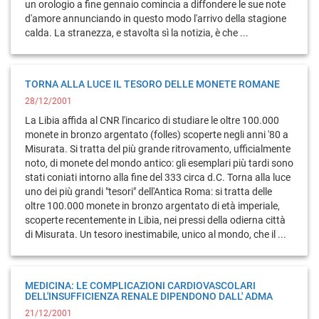
un orologio a fine gennaio comincia a diffondere le sue note
d'amore annunciando in questo modo l'arrivo della stagione
calda. La stranezza, e stavolta sì la notizia, è che ...
TORNA ALLA LUCE IL TESORO DELLE MONETE ROMANE
28/12/2001
La Libia affida al CNR l'incarico di studiare le oltre 100.000
monete in bronzo argentato (folles) scoperte negli anni '80 a
Misurata. Si tratta del più grande ritrovamento, ufficialmente
noto, di monete del mondo antico: gli esemplari più tardi sono
stati coniati intorno alla fine del 333 circa d.C. Torna alla luce
uno dei più grandi "tesori" dell'Antica Roma: si tratta delle
oltre 100.000 monete in bronzo argentato di età imperiale,
scoperte recentemente in Libia, nei pressi della odierna città
di Misurata. Un tesoro inestimabile, unico al mondo, che il ...
MEDICINA: LE COMPLICAZIONI CARDIOVASCOLARI
DELL'INSUFFICIENZA RENALE DIPENDONO DALL' ADMA
21/12/2001