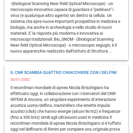
-(Biological Scanning Near-field Optical Microscope) - un
microscopio innovativo capace di guardare e "pedinare" i
virus (e qualunque altro agente) sin dentro la cellula. Un
sistema che apre nuove importanti prospettive in medicina e
biologia, ma anche in archeologia e nello studio di nuovi
materiali. E' la risposta più moderna e innovativa ai
microscopi tradizionali: Bio_SNOM - (Biological Scanning
Near-field Optical Microscope) - o microscopio segugio, è il
nuovo apparecchio realizzato dall'Istituto di Struttura ...
IL CNR SCAMBIA QUATTRO CHIACCHIERE CON I DELFINI
30/01/2002
Il recordman mondiale di apnea Nicola Brischigiaro ha
effettuato oggi, in collaborazione con i ricercatori del CNR-
IRPEM di Ancona, un singolare esperimento di interazione
acustica uomo/delfino, mammifero che emette impulsi
acustici (click) che hanno energie (alcuni W/m2) e frequenze
(fino a 300 kHz) simili agli ultrasuoni usati in medicina Il
recordman mondiale di apnea Nicola Brischigiaro si è tuffato
oggi nel delfinario di Rimini per compiere una originale prova