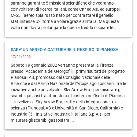
saranno garantite 5 missioni scientifiche che vedranno
coinvolti enti di ricerca italiani, come Cnr ed Asi, ed europei.
M-55, l'aereo spia russo nato per contrastare il gemello
statunitense U2, torna a volare grazie all'Italia. Ma questa
volta non dovrà prolungare la guerra fredda o spiare le ...
SARA' UN AEREO A CATTURARE IL RESPIRO DI PIANOSA
17/01/2002
Sabato 19 gennaio 2002 verranno presentati a Firenze,
presso l'Accademia dei Georgofili, i primi risultati del progetto
PianosaLAB, promosso dal Consiglio Nazionale delle
Ricerche e dal Parco Nazionale dell'Arcipelago Toscano. Tra le
iniziative anche un velivolo - Sky Arrow Era - per misurare gli
scambi gassosi tra atmosfera e biosfera nell'Isola di Pianosa
Un velivolo - Sky Arrow Era, frutto della integrazione tra
scienza (PianosaLAB e Università di San Diego, California) e
industria (3 I-Iniziative Industriali Italiane S.p.A.) - per
misurare gli scambi gassosi tra ...