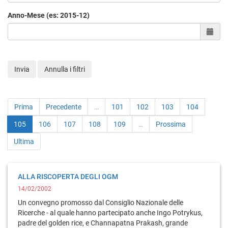
Anno-Mese (es: 2015-12)
Sele
Invia
Annulla i filtri
Prima
Precedente
…
101
102
103
104
105
106
107
108
109
…
Prossima
Ultima
ALLA RISCOPERTA DEGLI OGM
14/02/2002
Un convegno promosso dal Consiglio Nazionale delle
Ricerche - al quale hanno partecipato anche Ingo Potrykus,
padre del golden rice, e Channapatna Prakash, grande