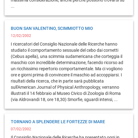
massima considerazione, anche perché possono trovarsi su
...
BUON SAN VALENTINO, SCIMMIOTTO MIO
12/02/2002
I ricercatori del Consiglio Nazionale delle Ricerche hanno
studiato il comportamento sessuale del cebo dai cornetti
(Cebus apella), una scimmia sudamericana che corteggia il
maschio con incredibile determinazione, facendo ricorso ad
un ricchissimo repertorio comportamentale. Ma ci vogliono
ore e giorni prima di convincere il maschio ad accoppiarsi. I
risultati della ricerca, che in parte sarà pubblicata
sull'American Journal of Physical Anthropology, verranno
illustrati il 14 febbraio al Museo Civico di Zoologia di Roma
(via Aldrovandi 18, ore 18,30) Smorfie, sguardi intensi, ...
TORNANO A SPLENDERE LE FORTEZZE DI MARE
07/02/2002
Il Consiglio Nazionale delle Ricerche ha presentato oggi in