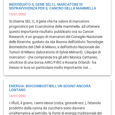
INDIVIDUATO IL GENE SEL1L, MARCATORE DI
SOPRAVVIVENZA PER IL CANCRO DELLA MAMMELLA
15/01/2002
Si chiama SEL1L il gene che ha valore di marcatore
prognostico per il carcinoma della mammella: ad ottenere
questo importante risultato, pubblicato ora su Cancer
Research, è un gruppo di ricercatori del Consiglio Nazionale
delle Ricerche, guidato da Ida Biunno dell'Istituto Tecnologie
Biomediche del CNR di Milano, e dell'Istituto Nazionale dei
Tumori di Milano (laboratorio di Sylvie Ménard). L'équipe di
ricercatori - che comprende tra gli altri Monica Cattaneo,
vincitrice di una borsa AIRC/FIRC e Rosaria Orlandi - ha
messo in luce un particolare molto importante: nei ...
ENERGIA: BIOCOMBUSTIBILI, UN SOGNO ANCORA
LONTANO
14/01/2002
I rifiuti, il grano, i semi oleosi (colza, girasole ecc.), l'etanolo
prodotto dalla canna da zucchero sono davvero
un'alternativa al petrolio, la fonte di energia tradizionale del