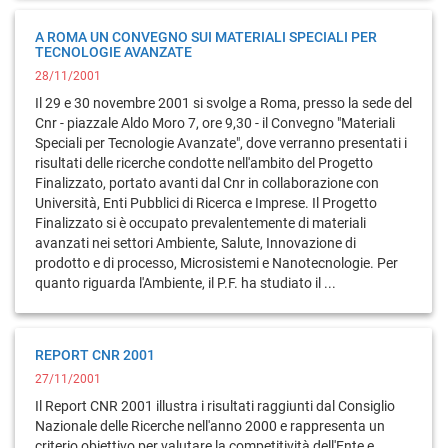
A ROMA UN CONVEGNO SUI MATERIALI SPECIALI PER
TECNOLOGIE AVANZATE
28/11/2001
Il 29 e 30 novembre 2001 si svolge a Roma, presso la sede del
Cnr - piazzale Aldo Moro 7, ore 9,30 - il Convegno "Materiali
Speciali per Tecnologie Avanzate", dove verranno presentati i
risultati delle ricerche condotte nell'ambito del Progetto
Finalizzato, portato avanti dal Cnr in collaborazione con
Università, Enti Pubblici di Ricerca e Imprese. Il Progetto
Finalizzato si è occupato prevalentemente di materiali
avanzati nei settori Ambiente, Salute, Innovazione di
prodotto e di processo, Microsistemi e Nanotecnologie. Per
quanto riguarda l'Ambiente, il P.F. ha studiato il ...
REPORT CNR 2001
27/11/2001
Il Report CNR 2001 illustra i risultati raggiunti dal Consiglio
Nazionale delle Ricerche nell'anno 2000 e rappresenta un
criterio obiettivo per valutare la competitività dell'Ente e