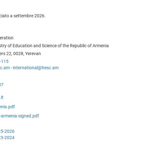
ciato a settembre 2026.
eration
try of Education and Science of the Republic of Armenia
hers 22, 0028, Yerevan
+115
sc.am
-
international@hesc.am
87
it
nia.pdf
-armenia-signed.pdf
25-2026
23-2024