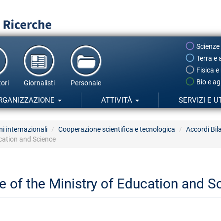
Scienze
Terra e 
Fisica e
Bio e ag
ori
Giornalisti
Personale
RGANIZZAZIONE
ATTIVITÀ
SERVIZI E U
ni internazionali
Cooperazione scientifica e tecnologica
Accordi Bila
cation and Science
of the Ministry of Education and S