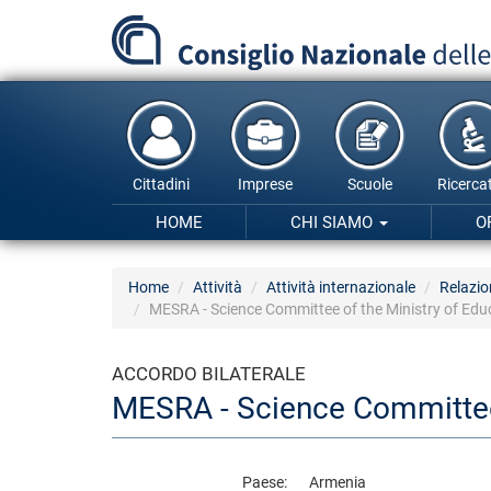
Salta
al
contenuto
principale
Cittadini
Imprese
Scuole
Ricercat
HOME
CHI SIAMO
O
Home
Attività
Attività internazionale
Relazio
MESRA - Science Committee of the Ministry of Edu
ACCORDO BILATERALE
MESRA - Science Committee 
Paese
Armenia