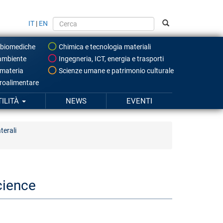
IT
|
EN
 biomediche
Chimica e tecnologia materiali
ambiente
Ingegneria, ICT, energia e trasporti
 materia
Scienze umane e patrimonio culturale
roalimentare
TILITÀ
NEWS
EVENTI
terali
cience