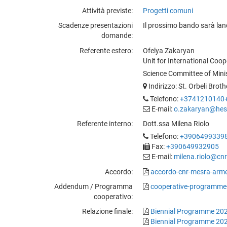
Attività previste
Progetti comuni
Scadenze presentazioni
Il prossimo bando sarà lan
domande
Referente estero
Ofelya Zakaryan
Unit for International Coop
Science Committee of Minis
Indirizzo: St. Orbeli Brot
Telefono:
+3741210140
E-mail:
o.zakaryan@he
Referente interno
Dott.ssa Milena Riolo
Telefono:
+3906499339
Fax:
+390649932905
E-mail:
milena.riolo@cnr.
Accordo
accordo-cnr-mesra-arme
Addendum / Programma
cooperative-programme
cooperativo
Relazione finale
Biennial Programme 20
Biennial Programme 20