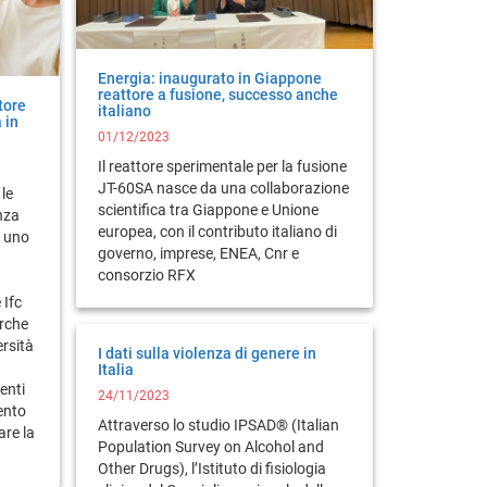
Energia: inaugurato in Giappone
reattore a fusione, successo anche
tore
italiano
 in
01/12/2023
Il reattore sperimentale per la fusione
JT-60SA nasce da una collaborazione
le
scientifica tra Giappone e Unione
enza
europea, con il contributo italiano di
di uno
governo, imprese, ENEA, Cnr e
consorzio RFX
 Ifc
erche
ersità
I dati sulla violenza di genere in
Italia
enti
24/11/2023
ento
Attraverso lo studio IPSAD® (Italian
are la
Population Survey on Alcohol and
Other Drugs), l’Istituto di fisiologia