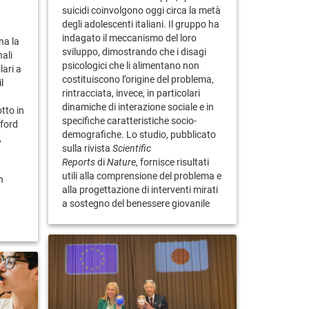
suicidi coinvolgono oggi circa la metà
degli adolescenti italiani. Il gruppo ha
indagato il meccanismo del loro
na la
sviluppo, dimostrando che i disagi
nali
psicologici che li alimentano non
lari a
costituiscono l’origine del problema,
l
rintracciata, invece, in particolari
dinamiche di interazione sociale e in
tto in
specifiche caratteristiche socio-
nford
demografiche. Lo studio, pubblicato
,
sulla rivista
Scientific
Reports
di
Nature
, fornisce risultati
utili alla comprensione del problema e
n
alla progettazione di interventi mirati
a sostegno del benessere giovanile