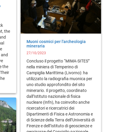
p
ck
t, the
 and
Muoni cosmici per l'archeologia
nal
mineraria
he
27/10/2023
e and
ve
Concluso il progetto “MIMA-SITES”
e the
nella miniera di Temperino di
Their
Campiglia Marittima (Livorno): ha
the
utilizzato la radiografia muonica per
uno studio approfondito del sito
minerario. Il progetto, coordinato
dall’Istituto nazionale di fisica
nucleare (Infn), ha coinvolto anche
ricercatori e ricercatrici dei
Dipartimenti di Fisica e Astronomia e
di Scienze della Terra dell’Università di
Firenze e dell’Istituto di geoscienze e
georisorse del Consiglio nazionale