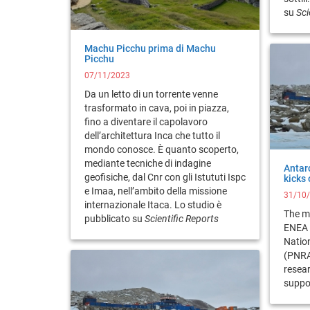
su
Sci
Machu Picchu prima di Machu
Picchu
07/11/2023
Da un letto di un torrente venne
trasformato in cava, poi in piazza,
fino a diventare il capolavoro
dell’architettura Inca che tutto il
mondo conosce. È quanto scoperto,
mediante tecniche di indagine
Antarc
geofisiche, dal Cnr con gli Istututi Ispc
kicks 
e Imaa, nell’ambito della missione
31/10
internazionale Itaca. Lo studio è
The m
pubblicato su
Scientific Reports
ENEA 
Natio
(PNRA
resear
suppo