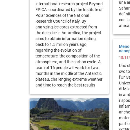
una a
international research project Beyond
Sahari
EPICA, coordinated by the Institute of
defin
Polar Sciences of the National
con la
Research Council of Italy. By
afric
analyzing ice cores extracted from
the deep ice in Antarctica, the project
aims to obtain information dating
back to 1.5 million years ago,
Meno p
regarding the evolution of
nanopa
temperature, the composition of the
15/11
atmosphere, and the carbon cycle. A
Uno st
team of 16 people will work for two
svolto
months in the middle of the Antarctic
l’Univ
plateau, challenging extreme weather
Univer
and time to reach the best results
di Mil
in am
rispos
infiam
anche
mater
partic
sottil