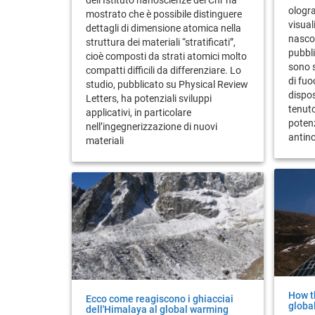
ologra
mostrato che è possibile distinguere
visual
dettagli di dimensione atomica nella
nascos
struttura dei materiali “stratificati”,
pubbli
cioè composti da strati atomici molto
sono s
compatti difficili da differenziare. Lo
di fuo
studio, pubblicato su Physical Review
dispo
Letters, ha potenziali sviluppi
tenuto
applicativi, in particolare
potenz
nell’ingegnerizzazione di nuovi
antin
materiali
How t
Ecco come reagiscono i ghiacciai
globa
dell'Himalaya al global warming