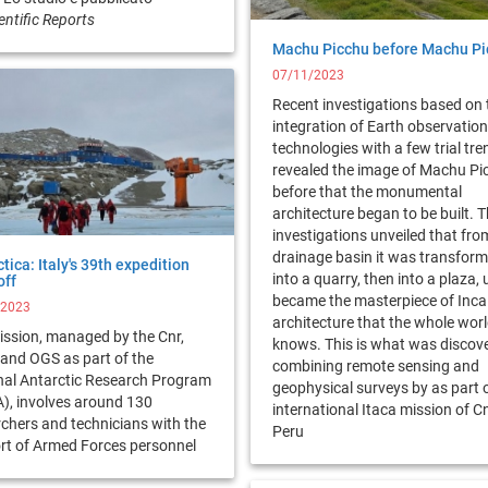
entific Reports
Machu Picchu before Machu Pi
07/11/2023
Recent investigations based on 
integration of Earth observation
technologies with a few trial tr
revealed the image of Machu Pi
before that the monumental
architecture began to be built. 
investigations unveiled that fro
drainage basin it was transfor
tica: Italy's 39th expedition
into a quarry, then into a plaza, un
off
became the masterpiece of Inca
/2023
architecture that the whole wor
ission, managed by the Cnr,
knows. This is what was discov
and OGS as part of the
combining remote sensing and
nal Antarctic Research Program
geophysical surveys by as part 
), involves around 130
international Itaca mission of Cn
chers and technicians with the
Peru
rt of Armed Forces personnel