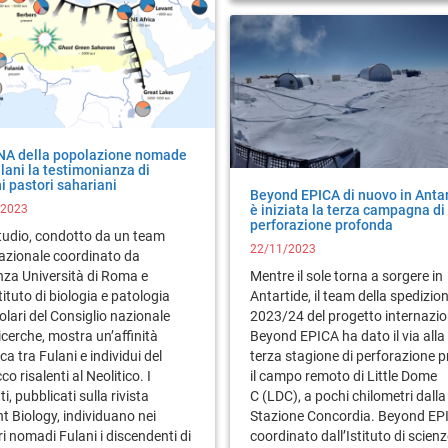
NA della popolazione nomade
lani la testimonianza di
i pastori sahariani
Beyond EPICA di nuovo in Antar
/2023
è iniziata la terza campagna di
perforazione profonda
tudio, condotto da un team
22/11/2023
nazionale coordinato da
nza Università di Roma e
Mentre il sole torna a sorgere in
stituto di biologia e patologia
Antartide, il team della spedizio
lari del Consiglio nazionale
2023/24 del progetto internazio
ricerche, mostra un’affinità
Beyond EPICA ha dato il via alla
ca tra Fulani e individui del
terza stagione di perforazione 
o risalenti al Neolitico. I
il campo remoto di Little Dome
ti, pubblicati sulla rivista
C (LDC), a pochi chilometri dalla
t Biology, individuano nei
Stazione Concordia. Beyond EP
i nomadi Fulani i discendenti di
coordinato dall’Istituto di scien