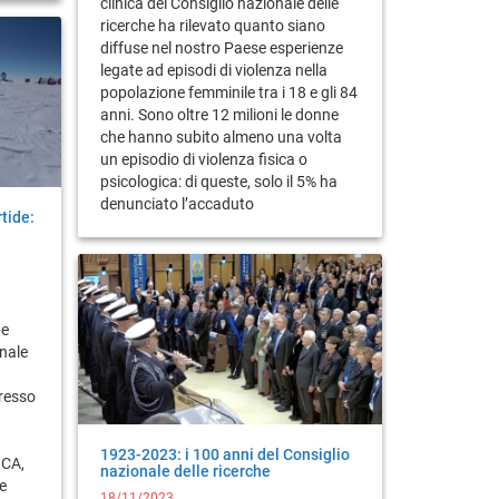
clinica del Consiglio nazionale delle
ricerche ha rilevato quanto siano
diffuse nel nostro Paese esperienze
legate ad episodi di violenza nella
popolazione femminile tra i 18 e gli 84
anni. Sono oltre 12 milioni le donne
che hanno subito almeno una volta
un episodio di violenza fisica o
psicologica: di queste, solo il 5% ha
denunciato l’accaduto
tide:
ne
nale
presso
1923-2023: i 100 anni del Consiglio
ICA,
nazionale delle ricerche
ze
18/11/2023