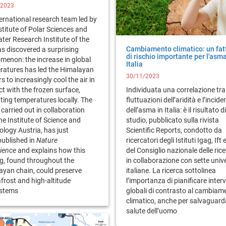
/2023
ernational research team led by
stitute of Polar Sciences and
ter Research Institute of the
Cambiamento climatico: un fat
s discovered a surprising
di rischio importante per l'asma
menon: the increase in global
Italia
ratures has led the Himalayan
30/11/2023
rs to increasingly cool the air in
t with the frozen surface,
Individuata una correlazione tra 
ting temperatures locally. The
fluttuazioni dell’aridità e l’incid
 carried out in collaboration
dell’asma in Italia: è il risultato 
he Institute of Science and
studio, pubblicato sulla rivista
logy Austria, has just
Scientific Reports, condotto da
published in
Nature
ricercatori degli Istituti Igag, Ift e
ience
and explains how this
del Consiglio nazionale delle ric
ng, found throughout the
in collaborazione con sette univ
ayan chain, could preserve
italiane. La ricerca sottolinea
frost and high-altitude
l’importanza di pianificare interv
ystems
globali di contrasto al cambiam
climatico, anche per salvaguard
salute dell’uomo