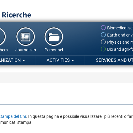
Biomedical sc
Earth and env
Physics and m
Bio and agri-
hers
Journalists
Personnel
ANIZATION
ACTIVITIES
SERVICES AND UT
 stampa del Cnr
. In questa pagina è possibile visualizzare i più recenti o f
comunicati stampa.