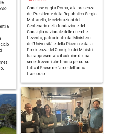
lle
Concluse oggi a Roma, alla presenza
erso
del Presidente della Repubblica Sergio
Mattarella, le celebrazioni del
Centenario della fondazione del
enti a
Consiglio nazionale delle ricerche.
L’evento, patrocinato dal Ministero
a
dell’Università e della Ricerca e dalla
ciclo
Presidenza del Consiglio dei Ministri,
i
ha rappresentato il culmine di una
o
serie di eventi che hanno percorso
 mesi
tutto il Paese nell’arco dell’anno
co,
trascorso