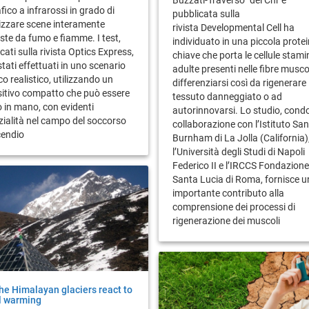
fico a infrarossi in grado di
pubblicata sulla
izzare scene interamente
rivista Developmental Cell ha
te da fumo e fiamme. I test,
individuato in una piccola protei
cati sulla rivista Optics Express,
chiave che porta le cellule stami
tati effettuati in uno scenario
adulte presenti nelle fibre musco
co realistico, utilizzando un
differenziarsi così da rigenerare i
sitivo compatto che può essere
tessuto danneggiato o ad
 in mano, con evidenti
autorinnovarsi. Lo studio, condo
ialità nel campo del soccorso
collaborazione con l’Istituto Sa
cendio
Burnham di La Jolla (California)
l’Università degli Studi di Napoli
Federico II e l’IRCCS Fondazione
Santa Lucia di Roma, fornisce u
importante contributo alla
comprensione dei processi di
rigenerazione dei muscoli
he Himalayan glaciers react to
l warming