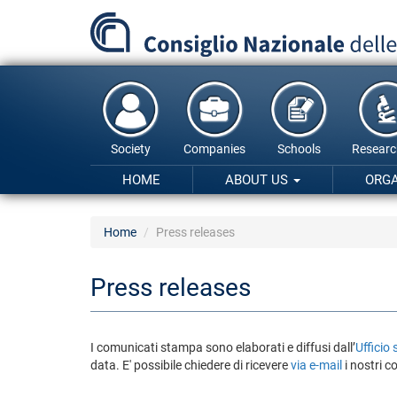
Skip
to
main
content
Society
Companies
Schools
Researc
HOME
ABOUT US
ORG
Home
Press releases
Press releases
I comunicati stampa sono elaborati e diffusi dall’
Ufficio
data. E' possibile chiedere di ricevere
via e-mail
i nostri 