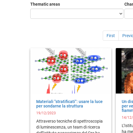
Thematic areas
Cha
First
Previ
Materiali "stratificati": usare la luce
Un dis
per sondarne la struttura
per v
fiam
19/12/2023
14/12
Attraverso tecniche di spettroscopia
L’Isti
di luminescenza, un team di ricerca
ha me
dell’Istituto nanoscienze del Cnr ha