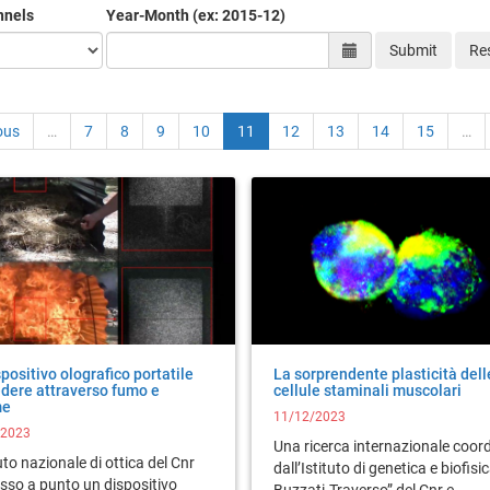
nnels
Year-Month (ex: 2015-12)
Selezione data
Submit
Res
ous
…
7
8
9
10
11
12
13
14
15
…
positivo olografico portatile
La sorprendente plasticità dell
edere attraverso fumo e
cellule staminali muscolari
me
11/12/2023
/2023
Una ricerca internazionale coor
tuto nazionale di ottica del Cnr
dall’Istituto di genetica e biofisic
sso a punto un dispositivo
Buzzati-Traverso” del Cnr e