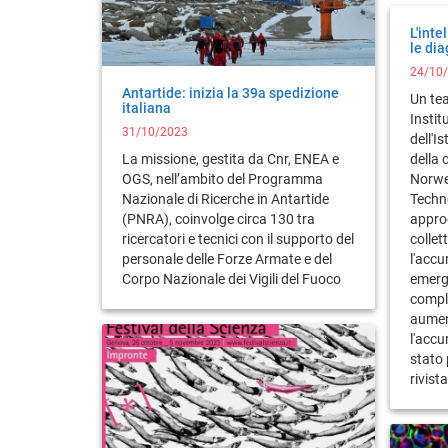
L'inte
le di
24/10
Antartide: inizia la 39a spedizione
Un tea
italiana
Insti
31/10/2023
dell'I
La missione, gestita da Cnr, ENEA e
della 
OGS, nell’ambito del Programma
Norwe
Nazionale di Ricerche in Antartide
Techn
(PNRA), coinvolge circa 130 tra
approc
ricercatori e tecnici con il supporto del
collet
personale delle Forze Armate e del
l'accu
Corpo Nazionale dei Vigili del Fuoco
emerg
compl
aumen
l'accu
stato 
rivis