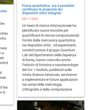
Fisica quantistica: ora è possibile
certificare le proprietà dei
cchu
dispositivi ottici integrati
08/11/2023
the
Un team di ricerca internazionale ha
identificato nuove tecniche per
enches
quantificare le risorse computazionali
cchu
fornite dalla meccanica quantistica
nei dispositivi ottici. Gli esperimenti,
These
condotti presso il gruppo Quantum
m a
Lab del Dipartimento della Sapienza
med
di Roma, hanno coinvolto anche
til it
l’Istituto di fotonica e nanotecnologie
del Cnr. I risultati, pubblicati sulla
ld
rivista Science Advances, serviranno
ered,
a implementare le future applicazioni
nei campi della metrologia,
of the
crittografia e della computazione
r in