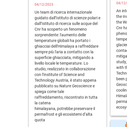
04/12
04/12/2023
An int
Un team di ricerca internazionale
the In
guidato dall’Istituto di scienze polari e
the Wa
dall’Istituto di ricerca sulle acque del
Cnr ha
Cnr ha scoperto un fenomeno
pheno
sorprendente: l'aumento delle
tempe
temperature globali ha portato i
glacie
ghiacciai dell'Himalaya a raffreddare
contac
sempre più l'aria a contatto con la
mitiga
superficie ghiacciata, mitigando a
study,
livello locale le temperature. Lo
with t
studio, realizzato in collaborazione
Techno
con l'Institute of Science and
been 
Technology Austria, è stato appena
Geosc
pubblicato su
Nature Geoscience
e
cooli
spiega come tale
Himal
raffreddamento, riscontrato in tutta
perma
la catena
ecos
himalayana, potrebbe preservare il
permafrost e gli ecosistemi d’alta
quota