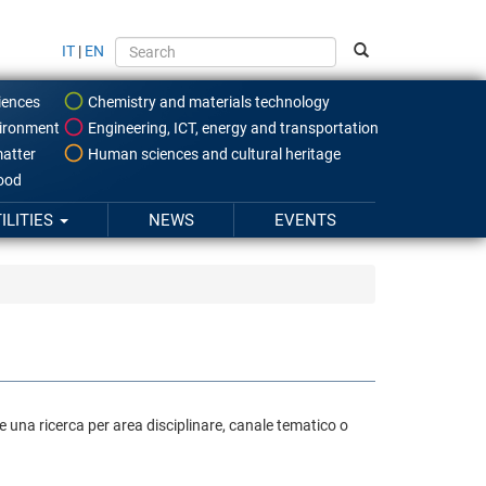
IT
|
EN
iences
Chemistry and materials technology
ironment
Engineering, ICT, energy and transportation
atter
Human sciences and cultural heritage
food
ILITIES
NEWS
EVENTS
are una ricerca per area disciplinare, canale tematico o