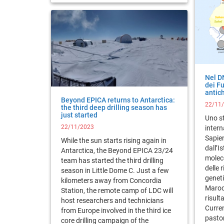
Nel D
dei Fu
antich
Beyond EPICA returns to Antarctica:
22/11
the third deep drilling season has
just started
Uno s
22/11/2023
inter
Sapie
While the sun starts rising again in
dall’I
Antarctica, the Beyond EPICA 23/24
moleco
team has started the third drilling
delle 
season in Little Dome C. Just a few
geneti
kilometers away from Concordia
Marocc
Station, the remote camp of LDC will
risulta
host researchers and technicians
Curren
from Europe involved in the third ice
pastor
core drilling campaign of the