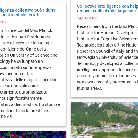
Collective intelligence can hel
lligenza collettiva può ridurre
reduce medical misdiagnoses
agnosi mediche errate
24/10/2023
/2023
Researchers from the Max Plan
m di ricerca del Max Planck
Institute for Human Developmen
tute for Human Development,
Institute for Cognitive Sciences
stituto di scienze e tecnologie
Technologies (Istc) oft he Natio
cognizione del Cnr e della
Research Council of Italy, and t
gian University of Science and
Norwegian University of Scienc
ology ha sviluppato un
Technology developed a collecti
cio basato sull’intelligenza
intelligence approach to increas
tiva per aumentare
accuracy of medical diagnoses. 
ratezza delle diagnosi mediche:
work was recently presented in 
e che una soluzione
journal PNAS
etamente automatizzata
ta significativamente
ratezza diagnostica. Lo studio è
pubblicato sulla prestigiosa
ta PNAS