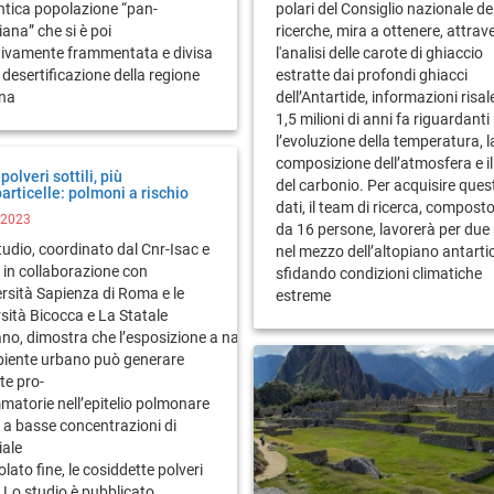
ntica popolazione “pan-
polari del Consiglio nazionale de
ana” che si è poi
ricerche, mira a ottenere, attrav
itivamente frammentata e divisa
l'analisi delle carote di ghiaccio
 desertificazione della regione
estratte dai profondi ghiacci
ana
dell’Antartide, informazioni risal
1,5 milioni di anni fa riguardanti
l’evoluzione della temperatura, l
composizione dell’atmosfera e il 
olveri sottili, più
del carbonio. Per acquisire quest
rticelle: polmoni a rischio
dati, il team di ricerca, compost
/2023
da 16 persone, lavorerà per due
udio, coordinato dal Cnr-Isac e
nel mezzo dell’altopiano antarti
 in collaborazione con
sfidando condizioni climatiche
ersità Sapienza di Roma e le
estreme
sità Bicocca e La Statale
ano, dimostra che l’esposizione a nanoparticelle da traffico veicolare
biente urbano può generare
te pro-
matorie nell’epitelio polmonare
 a basse concentrazioni di
iale
olato fine, le cosiddette polveri
i. Lo studio è pubblicato