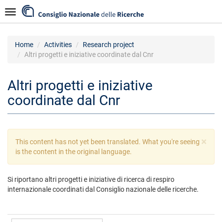
Skip
Navigazione
to
main
content
Home
Activities
Research project
Altri progetti e iniziative coordinate dal Cnr
Altri progetti e iniziative
coordinate dal Cnr
×
Warning
This content has not yet been translated. What you're seeing
message
is the content in the original language.
Si riportano altri progetti e iniziative di ricerca di respiro
internazionale coordinati dal Consiglio nazionale delle ricerche.