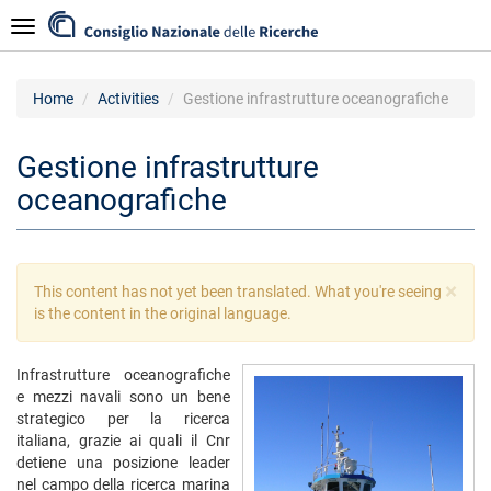
Skip
Navigazione
to
main
content
Home
Activities
Gestione infrastrutture oceanografiche
Gestione infrastrutture
oceanografiche
×
Warning
This content has not yet been translated. What you're seeing
message
is the content in the original language.
Infrastrutture oceanografiche
e mezzi navali sono un bene
strategico per la ricerca
italiana, grazie ai quali il Cnr
detiene una posizione leader
nel campo della ricerca marina