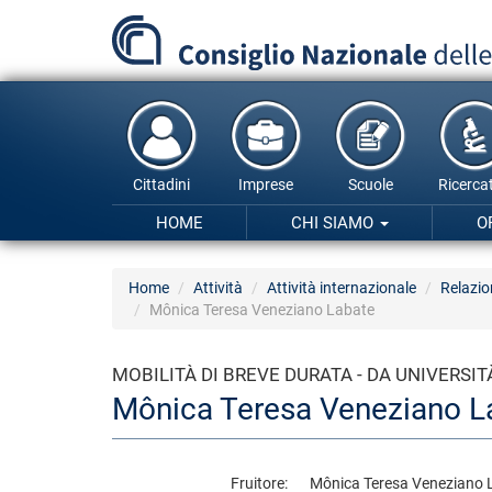
Salta
al
contenuto
principale
Cittadini
Imprese
Scuole
Ricercat
HOME
CHI SIAMO
O
Home
Attività
Attività internazionale
Relazio
Mônica Teresa Veneziano Labate
MOBILITÀ DI BREVE DURATA - DA UNIVERSITÀ
Mônica Teresa Veneziano L
Fruitore
Mônica Teresa Veneziano 