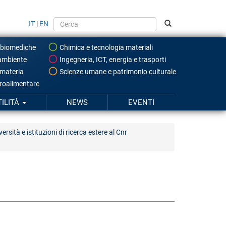
IT
|
EN
 biomediche
Chimica e tecnologia materiali
ambiente
Ingegneria, ICT, energia e trasporti
 materia
Scienze umane e patrimonio culturale
roalimentare
TILITÀ
NEWS
EVENTI
ersità e istituzioni di ricerca estere al Cnr