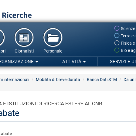
Scienze
Terra e 
Fisica e
Bio e ag
ori
Giornalisti
Personale
RGANIZZAZIONE
ATTIVITÀ
SERVIZI E U
ni internazionali
Mobilità di breve durata
Banca Dati STM
Da univ
 E ISTITUZIONI DI RICERCA ESTERE AL CNR
abate
Labate