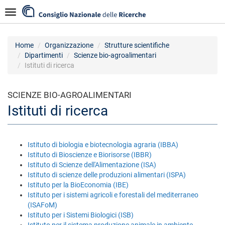
Salta
Navigazione
al
contenuto
principale
Home
Organizzazione
Strutture scientifiche
Dipartimenti
Scienze bio-agroalimentari
Istituti di ricerca
SCIENZE BIO-AGROALIMENTARI
Istituti di ricerca
Istituto di biologia e biotecnologia agraria (IBBA)
Istituto di Bioscienze e Biorisorse (IBBR)
Istituto di Scienze dell'Alimentazione (ISA)
Istituto di scienze delle produzioni alimentari (ISPA)
Istituto per la BioEconomia (IBE)
Istituto per i sistemi agricoli e forestali del mediterraneo
(ISAFoM)
Istituto per i Sistemi Biologici (ISB)