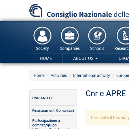
Skip
to
main
content
Society
Companies
Schools
Researc
HOME
ABOUT US
ORG
Home
Activities
International activity
Europe
Cnr e APRE
CNR AND UE
Finanziamenti Comunitari
Warning
This content has not y
Partecipazione a
message
comitati/gruppi