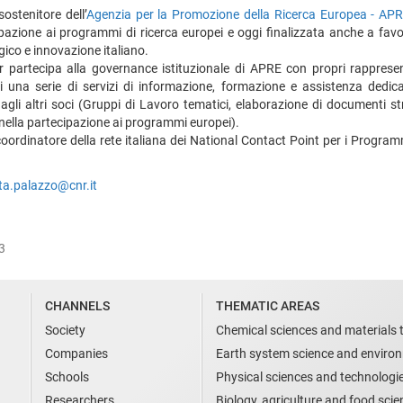
ostenitore dell’
Agenzia per la Promozione della Ricerca Europea - AP
pazione ai programmi di ricerca europei e oggi finalizzata anche a favor
gico e innovazione italiano.
nr partecipa alla governance istituzionale di APRE con propri rappresen
di una serie di servizi di informazione, formazione e assistenza dedica
li altri soci (Gruppi di Lavoro tematici, elaborazione di documenti str
nella partecipazione ai programmi europei).
 coordinatore della rete italiana dei National Contact Point per i Progr
tta.palazzo@cnr.it
3
CHANNELS
THEMATIC AREAS
Society
Chemical sciences and materials 
Companies
Earth system science and enviro
Schools
Physical sciences and technologi
Researchers
Biology, agriculture and food sci