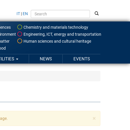
IT
|
EN
iences
Chemistry and materials technology
ironment
Engineering, ICT, energy and transportation
atter
Human sciences and cultural heritage
food
ILITIES
NEWS
EVENTS
×
uage.