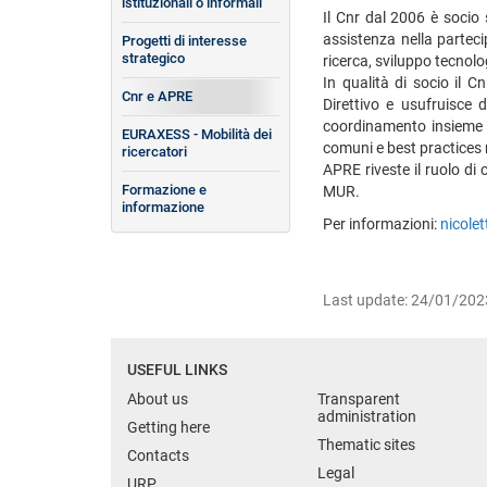
istituzionali o informali
Il Cnr dal 2006 è socio s
assistenza nella parteci
Progetti di interesse
strategico
ricerca, sviluppo tecnolo
In qualità di socio il C
Cnr e APRE
Direttivo e usufruisce 
coordinamento insieme ag
EURAXESS - Mobilità dei
comuni e best practices 
ricercatori
APRE riveste il ruolo di
Formazione e
MUR.
informazione
Per informazioni:
nicole
Last update: 24/01/202
USEFUL LINKS
About us
Transparent
administration
Getting here
Thematic sites
Contacts
Legal
URP