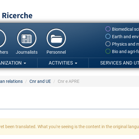
Biomedical sc
Earth and env
Physics and m
Bio and agri-
hers
Journalists
Personnel
ANIZATION
ACTIVITIES
SERVICES AND UT
an relations
Cnr and UE
Cnr e APRE
et been translated. What you're seeing is the content in the original lang