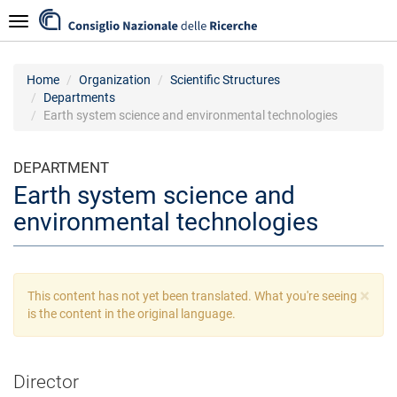
Skip
Navigazione
to
main
content
Home
Organization
Scientific Structures
Departments
Earth system science and environmental technologies
DEPARTMENT
Earth system science and
environmental technologies
×
Warning
This content has not yet been translated. What you're seeing
message
is the content in the original language.
Director