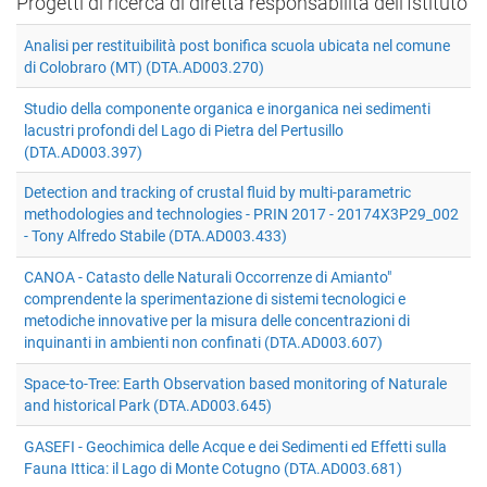
Progetti di ricerca di diretta responsabilità dell'Istituto
Analisi per restituibilità post bonifica scuola ubicata nel comune
di Colobraro (MT) (DTA.AD003.270)
Studio della componente organica e inorganica nei sedimenti
lacustri profondi del Lago di Pietra del Pertusillo
(DTA.AD003.397)
Detection and tracking of crustal fluid by multi-parametric
methodologies and technologies - PRIN 2017 - 20174X3P29_002
- Tony Alfredo Stabile (DTA.AD003.433)
CANOA - Catasto delle Naturali Occorrenze di Amianto"
comprendente la sperimentazione di sistemi tecnologici e
metodiche innovative per la misura delle concentrazioni di
inquinanti in ambienti non confinati (DTA.AD003.607)
Space-to-Tree: Earth Observation based monitoring of Naturale
and historical Park (DTA.AD003.645)
GASEFI - Geochimica delle Acque e dei Sedimenti ed Effetti sulla
Fauna Ittica: il Lago di Monte Cotugno (DTA.AD003.681)