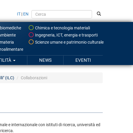
IT
|
EN
 biomediche
Chimica e tecnologia materiali
ambiente
Ingegneria, ICT, energia e trasporti
 materia
Scienze umane e patrimonio culturale
roalimentare
TILITÀ
NEWS
EVENTI
li" (ILC)
Collaborazioni
nale e internazionale con istituti di ricerca, università ed
 ricerca.