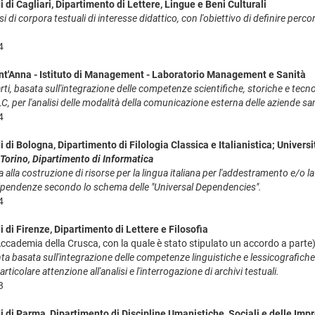
i di Cagliari, Dipartimento di Lettere, Lingue e Beni Culturali
si di corpora testuali di interesse didattico, con l'obiettivo di definire pe
4
nt'Anna - Istituto di Management - Laboratorio Management e Sanità
arti, basata sull'integrazione delle competenze scientifiche, storiche e tec
, per l'analisi delle modalità della comunicazione esterna delle aziende san
4
i di Bologna, Dipartimento di Filologia Classica e Italianistica; Universi
i Torino, Dipartimento di Informatica
a alla costruzione di risorse per la lingua italiana per l'addestramento e/o
a dipendenze secondo lo schema delle "Universal Dependencies".
4
i di Firenze, Dipartimento di Lettere e Filosofia
'Accademia della Crusca, con la quale è stato stipulato un accordo a parte
a basata sull'integrazione delle competenze linguistiche e lessicografiche 
articolare attenzione all'analisi e l'interrogazione di archivi testuali.
3
i di Parma, Dipartimento di Discipline Umanistiche, Sociali e delle Impr