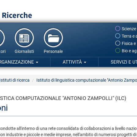
Scienze
Terra e 
Fisica e
Bio e ag
ori
Giornalisti
Personale
RGANIZZAZIONE
ATTIVITÀ
SERVIZI E U
Istituti di ricerca
Istituto di linguistica computazionale "Antonio Zampol
UISTICA COMPUTAZIONALE "ANTONIO ZAMPOLLI" (ILC)
oni
condotte all'interno di una rete consolidata di collaborazioni a livello nazio
con industrie e piccole e medie imprese, nell'ambito di numerosi progetti di