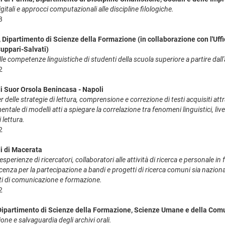
itali e approcci computazionali alle discipline filologiche.
3
Dipartimento di Scienze della Formazione (in collaborazione con l'Uffic
Cuppari-Salvati)
lle competenze linguistiche di studenti della scuola superiore a partire dall
2
di Suor Orsola Benincasa - Napoli
 delle strategie di lettura, comprensione e correzione di testi acquisiti attrav
ntale di modelli atti a spiegare la correlazione tra fenomeni linguistici, livel
 lettura.
2
di di Macerata
sperienze di ricercatori, collaboratori alle attività di ricerca e personale 
enza per la partecipazione a bandi e progetti di ricerca comuni sia nazionali
nti di comunicazione e formazione.
2
 Dipartimento di Scienze della Formazione, Scienze Umane e della Comu
one e salvaguardia degli archivi orali.