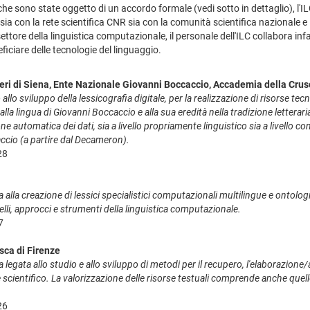
 che sono state oggetto di un accordo formale (vedi sotto in dettaglio), l'I
 sia con la rete scientifica CNR sia con la comunità scientifica nazionale e 
settore della linguistica computazionale, il personale dell'ILC collabora infat
iciare delle tecnologie del linguaggio.
ieri di Siena, Ente Nazionale Giovanni Boccaccio, Accademia della Crus
llo sviluppo della lessicografia digitale, per la realizzazione di risorse tecno
lla lingua di Giovanni Boccaccio e alla sua eredità nella tradizione lettera
e automatica dei dati, sia a livello propriamente linguistico sia a livello c
ccio (a partire dal Decameron).
28
 alla creazione di lessici specialistici computazionali multilingue e ontologie
lli, approcci e strumenti della linguistica computazionale.
7
sca di Firenze
 legata allo studio e allo sviluppo di metodi per il recupero, l'elaborazione/
 e scientifico. La valorizzazione delle risorse testuali comprende anche que
26