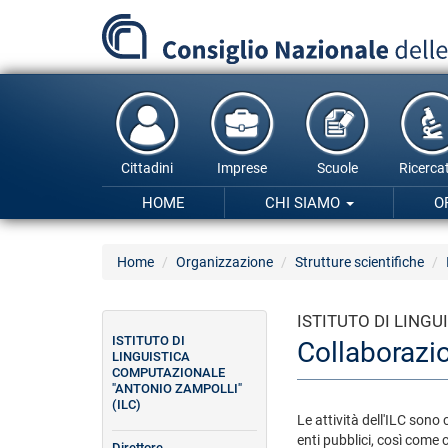
Salta
al
contenuto
principale
Cittadini
Imprese
Scuole
Ricercat
HOME
CHI SIAMO
O
Home
Organizzazione
Strutture scientifiche
ISTITUTO DI LING
ISTITUTO DI
Collaborazi
LINGUISTICA
COMPUTAZIONALE
"ANTONIO ZAMPOLLI"
(ILC)
Le attività dell'ILC sono 
enti pubblici, così come 
Direttore