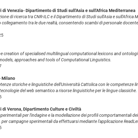
i di Venezia- Dipartimento di Studi sull'Asia e sull'Africa Mediterranea
one di ricerca tra CNR-ILC e il Dipartimento di Studi sull'Asia e sull'Africa 
 collegamento tra le due realtà, consentendo scambi di personale docente e r
25
he creation of specialised multilingual computational lexicons and ontolog
models, approaches and tools of Computational Linguistics.
7
- Milano
enze storiche e linguistiche dell'Università Cattolica con le competenze li
tecnologie del web semantico a risorse linguistiche per le lingue classiche.
5
i di Verona, Dipartimento Culture e Civiltà
sperimentali per l'indagine e la modellazione dei profili comportamentali dei
lia, per campagne sperimentali da effettuarsi mediante l'applicazione ReadLe
5