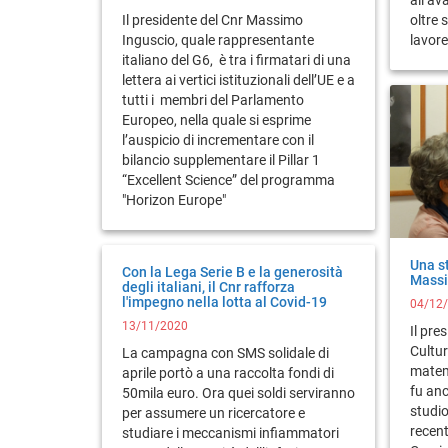
Il presidente del Cnr Massimo
oltre 
Inguscio, quale rappresentante
lavore
italiano del G6, è tra i firmatari di una
lettera ai vertici istituzionali dell’UE e a
tutti i membri del Parlamento
Europeo, nella quale si esprime
l’auspicio di incrementare con il
bilancio supplementare il Pillar 1
“Excellent Science” del programma
"Horizon Europe"
Una st
Con la Lega Serie B e la generosità
Massi
degli italiani, il Cnr rafforza
l'impegno nella lotta al Covid-19
04/12
13/11/2020
Il pre
Cultur
La campagna con SMS solidale di
matema
aprile portò a una raccolta fondi di
fu anc
50mila euro. Ora quei soldi serviranno
studio
per assumere un ricercatore e
recent
studiare i meccanismi infiammatori