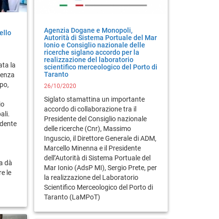
Agenzia Dogane e Monopoli,
ello
Autorità di Sistema Portuale del Mar
Ionio e Consiglio nazionale delle
ricerche siglano accordo per la
realizzazione del laboratorio
ata la
scientifico merceologico del Porto di
Taranto
ienza
ppo,
26/10/2020
Siglato stamattina un importante
io
accordo di collaborazione tra il
ali.
Presidente del Consiglio nazionale
idente
delle ricerche (Cnr), Massimo
Inguscio, il Direttore Generale di ADM,
Marcello Minenna e il Presidente
dell’Autorità di Sistema Portuale del
za dà
Mar Ionio (AdsP MI), Sergio Prete, per
re le
la realizzazione del Laboratorio
Scientifico Merceologico del Porto di
Taranto (LaMPoT)