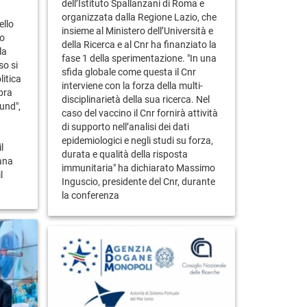
dell’Istituto Spallanzani di Roma e
organizzata dalla Regione Lazio, che
ello
insieme al Ministero dell’Università e
io
della Ricerca e al Cnr ha finanziato la
la
fase 1 della sperimentazione. "In una
so si
sfida globale come questa il Cnr
litica
interviene con la forza della multi-
mbra
disciplinarietà della sua ricerca. Nel
und",
caso del vaccino il Cnr fornirà attività
di supporto nell’analisi dei dati
epidemiologici e negli studi su forza,
l
durata e qualità della risposta
iana
immunitaria" ha dichiarato Massimo
l
Inguscio, presidente del Cnr, durante
la conferenza