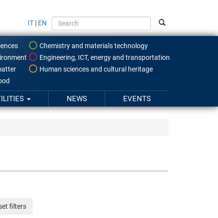
IT
|
EN
iences
Chemistry and materials technology
ironment
Engineering, ICT, energy and transportation
atter
Human sciences and cultural heritage
food
ILITIES
NEWS
EVENTS
et filters