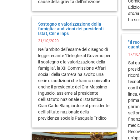
Comic
cause della gravità dell’infezione
Edizio
storia
ha scr
Sostegno e valorizzazione della
famiglia: audizioni dei presidenti
Istat, Cnr e Inps
21/10/2020
"Il re
quant
Nell'ambito dell'esame del disegno di
17/10
legge recante "Deleghe al Governo per
il sostegno e la valorizzazione della
Sul qu
famiglia", la XII Commissione Affari
presi
sociali della Camera ha svolto una
ricord
serie di audizioni che hanno coinvolto
tecnolo
anche il presidente del Cnr Massimo
con il 
Inguscio, assieme al presidente
linea,
dell'Istituto nazionale di statistica
prima 
Gian Carlo Blangiardo e al presidente
garant
dell'Istituto nazionale della
settor
previdenza sociale Pasquale Tridico
finanz
medici
Recov
un'op