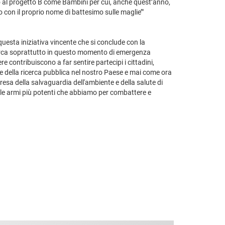
no al progetto B come Bambini per cui, anche quest’anno,
 con il proprio nome di battesimo sulle maglie’"
questa iniziativa vincente che si conclude con la
cerca soprattutto in questo momento di emergenza
 contribuiscono a far sentire partecipi i cittadini,
re della ricerca pubblica nel nostro Paese e mai come ora
esa della salvaguardia dell'ambiente e della salute di
ti, le armi più potenti che abbiamo per combattere e