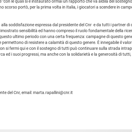
e "con le quali si è instaurato ormai un rapporto che va aldilà del sosteg
 scorso portò, per la prima volta in Italia, i giocatori a scendere in campo
 alla soddisfazione espressa dal presidente del Cnr e da tutti i partner di 
 dimostrato sensibilità ed hanno compreso il ruolo fondamentale della ri
n questo ultimo periodo con una certa frequenza: campagne di questo genere
 permettono di resistere a calamità di questo genere. È innegabile il valo
si fermi qui e con il sostegno di tutti può continuare sulla strada intrapr
erca ed i suoi progressi, ma anche con la solidarietà e la generosità di tut
ente del Cnr, email: marta.rapallini@cnr.it