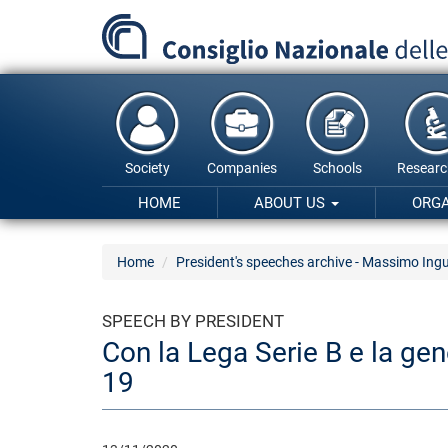
Skip
to
main
content
Society
Companies
Schools
Researc
HOME
ABOUT US
ORG
Home
President's speeches archive - Massimo Ing
SPEECH BY PRESIDENT
Con la Lega Serie B e la gener
19