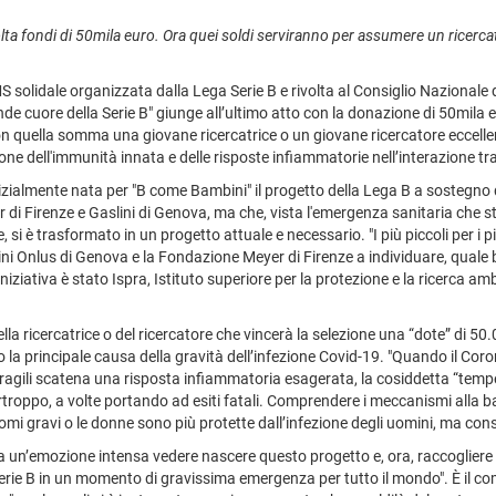
ta fondi di 50mila euro. Ora quei soldi serviranno per assumere un ricerca
olidale organizzata dalla Lega Serie B e rivolta al Consiglio Nazionale de
ande cuore della Serie B" giunge all’ultimo atto con la donazione di 50mila 
 con quella somma una giovane ricercatrice o un giovane ricercatore eccell
ne dell'immunità innata e delle risposte infiammatorie nell’interazione tr
ialmente nata per "B come Bambini" il progetto della Lega B a sostegno dell
r di Firenze e Gaslini di Genova, ma che, vista l'emergenza sanitaria che 
e, si è trasformato in un progetto attuale e necessario. "I più piccoli per i 
nlus di Genova e la Fondazione Meyer di Firenze a individuare, quale benef
iniziativa è stato Ispra, Istituto superiore per la protezione e la ricerca am
ella ricercatrice o del ricercatore che vincerà la selezione una “dote” di 50.
a principale causa della gravità dell’infezione Covid-19. "Quando il Coro
fragili scatena una risposta infiammatoria esagerata, la cosiddetta “temp
troppo, a volte portando ad esiti fatali. Comprendere i meccanismi alla ba
i gravi o le donne sono più protette dall’infezione degli uomini, ma conse
a un’emozione intensa vedere nascere questo progetto e, ora, raccogliere 
 Serie B in un momento di gravissima emergenza per tutto il mondo". È il