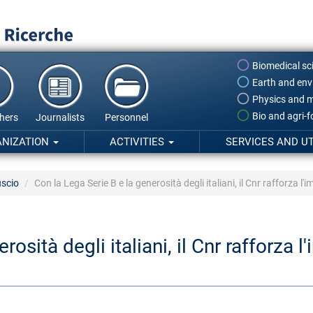
Biomedical sc
Earth and env
Physics and m
Bio and agri-
hers
Journalists
Personnel
ANIZATION
ACTIVITIES
SERVICES AND UT
uscio
Con la Lega Serie B e la generosità degli italiani, il Cnr rafforza l
osità degli italiani, il Cnr rafforza l