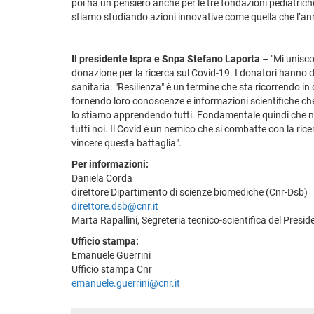
poi ha un pensiero anche per le tre fondazioni pediatrich
stiamo studiando azioni innovative come quella che l’anno
Il presidente Ispra e Snpa Stefano Laporta
– "Mi unisco
donazione per la ricerca sul Covid-19. I donatori hanno
sanitaria. "Resilienza" è un termine che sta ricorrendo i
fornendo loro conoscenze e informazioni scientifiche che
lo stiamo apprendendo tutti. Fondamentale quindi che non 
tutti noi. Il Covid è un nemico che si combatte con la ric
vincere questa battaglia".
Per informazioni:
Daniela Corda
direttore Dipartimento di scienze biomediche (Cnr-Dsb)
direttore.dsb@cnr.it
Marta Rapallini, Segreteria tecnico-scientifica del Presid
Ufficio stampa:
Emanuele Guerrini
Ufficio stampa Cnr
emanuele.guerrini@cnr.it