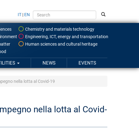
IT
|
EN
iences
Chemistry and materials technology
ironment
Engineering, ICT, energy and transportation
atter
Human sciences and cultural heritage
food
ILITIES
NEWS
EVENTS
'impegno nella lotta al Covid-19
'impegno nella lotta al Covid-