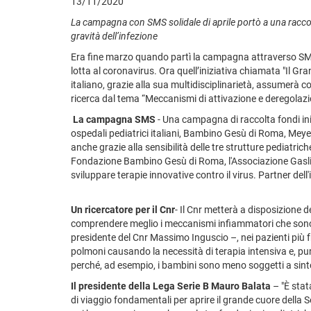
13/11/2020
La campagna con SMS solidale di aprile portò a una raccol
gravità dell’infezione
Era fine marzo quando partì la campagna attraverso SMS s
lotta al coronavirus. Ora quell’iniziativa chiamata "Il Gr
italiano, grazie alla sua multidisciplinarietà, assumerà
ricerca dal tema “Meccanismi di attivazione e deregolazio
La campagna SMS
- Una campagna di raccolta fondi iniz
ospedali pediatrici italiani, Bambino Gesù di Roma, Meye
anche grazie alla sensibilità delle tre strutture pediatrich
Fondazione Bambino Gesù di Roma, l'Associazione Gaslini O
sviluppare terapie innovative contro il virus. Partner dell'
Un ricercatore per il Cnr
- Il Cnr metterà a disposizione d
comprendere meglio i meccanismi infiammatori che sono l
presidente del Cnr Massimo Inguscio –, nei pazienti più 
polmoni causando la necessità di terapia intensiva e, pur
perché, ad esempio, i bambini sono meno soggetti a sintom
Il presidente della Lega Serie B Mauro Balata
– "È stat
di viaggio fondamentali per aprire il grande cuore della