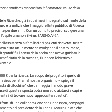
tore e studiare
i meccanismi infiammatori cause della
lle Ricerche, già in quei mesi impegnato sul fronte della
euro e la notizia che il maggiore Ente pubblico di Ricerca
ente per due anni. Con un compito preciso: svolgere una
a l’ospite umano e il virus SARS-CoV-2”.
'assistenza ai familiari dei pazienti ricoverati nei tre
stava e sta attualmente coinvolgendo il nostro Paese,
più grandi" fu il senso della scelta che aveva guidato la
iciario della raccolta, il Cnr con l’obiettivo di
bientale.
000 € per la ricerca. Lo scopo del progetto è quello di
navirus penetra nel nostro organismo – spiega il
esta di citochine”, che danneggia in modo grave i
se di questa risposta potrà non solo aiutarci a capire
ntirà di trovare nuovi approcci terapeutici".
i frutti di una collaborazione con Cnr e Ispra, compagni
 commento del presidente della Lega B Mauro Balata che