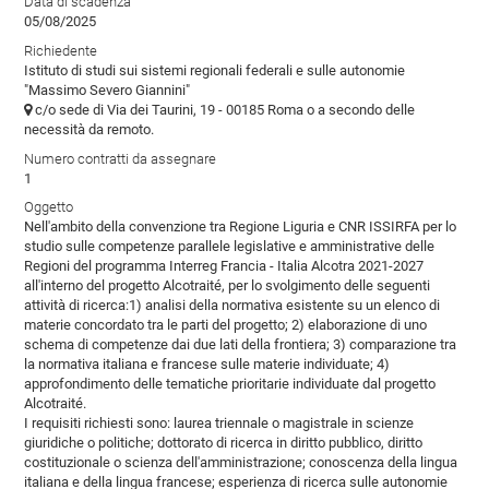
Data di scadenza
05/08/2025
Richiedente
Istituto di studi sui sistemi regionali federali e sulle autonomie
"Massimo Severo Giannini"
c/o sede di Via dei Taurini, 19 - 00185 Roma o a secondo delle
necessità da remoto.
Numero contratti da assegnare
1
Oggetto
Nell'ambito della convenzione tra Regione Liguria e CNR ISSIRFA per lo
studio sulle competenze parallele legislative e amministrative delle
Regioni del programma Interreg Francia - Italia Alcotra 2021-2027
all'interno del progetto Alcotraité, per lo svolgimento delle seguenti
attività di ricerca:1) analisi della normativa esistente su un elenco di
materie concordato tra le parti del progetto; 2) elaborazione di uno
schema di competenze dai due lati della frontiera; 3) comparazione tra
la normativa italiana e francese sulle materie individuate; 4)
approfondimento delle tematiche prioritarie individuate dal progetto
Alcotraité.
I requisiti richiesti sono: laurea triennale o magistrale in scienze
giuridiche o politiche; dottorato di ricerca in diritto pubblico, diritto
costituzionale o scienza dell'amministrazione; conoscenza della lingua
italiana e della lingua francese; esperienza di ricerca sulle autonomie