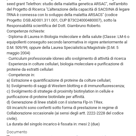
seed grant Telethon: studio della malattia genetica ARSAC", nell'ambito
del Progetto di Ricerca "L'alterazione della capacità di SACSINA di legare
l'RNA è connessa con lo sviluppo della malattia ARSACS" (codice
Progetto: DSB.AD001.311.001, CUP B73C24000480007), sotto la
Responsabilità scientifica del Dott. Giambruno Roberto.
Competenze richieste:
· Diploma di Laurea in Biologia molecolare e della salute (Classe: LM-6 o
equipollenti conseguito secondo lanormativa in vigore anteriormente al
D.M. 509/99, oppure della Laurea Specialistica/Magistrale (D.M. 5
maggio 2004)
· Curriculum professionale idoneo allo svolgimento di attività di ricerca
· Esperienza in colture cellulari, biologia molecolare e purificazione di
proteine da estratti cellulari
· Competenze in:
a) Estrazione e quantificazione di proteine da colture cellulari;
b) Svolgimento di saggi di Western blotting e di immunofluorescenza;
c) Svolgimento di strategie di proximity biotinylation in cellule e
purificazione di proteine biotinilate per affinità.
d) Generazione di linee stabili con il sistema Flp-In TRex.
Gli incarichi sono conferiti sotto forma di prestazione in regime di
Collaborazione occasionale (ai sensi degli artt. 2222-2228 del codice
civile).
La durata del singolo incarico è fissata in: mesi 2 (due)
Documento