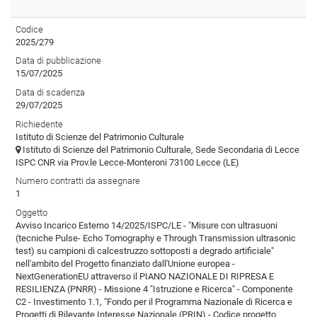
Codice
2025/279
Data di pubblicazione
15/07/2025
Data di scadenza
29/07/2025
Richiedente
Istituto di Scienze del Patrimonio Culturale
Istituto di Scienze del Patrimonio Culturale, Sede Secondaria di Lecce
ISPC CNR via Prov.le Lecce-Monteroni 73100 Lecce (LE)
Numero contratti da assegnare
1
Oggetto
Avviso Incarico Esterno 14/2025/ISPC/LE - "Misure con ultrasuoni
(tecniche Pulse- Echo Tomography e Through Transmission ultrasonic
test) su campioni di calcestruzzo sottoposti a degrado artificiale"
nell'ambito del Progetto finanziato dall'Unione europea -
NextGenerationEU attraverso il PIANO NAZIONALE DI RIPRESA E
RESILIENZA (PNRR) - Missione 4 "Istruzione e Ricerca" - Componente
C2 - Investimento 1.1, "Fondo per il Programma Nazionale di Ricerca e
Progetti di Rilevante Interesse Nazionale (PRIN) - Codice progetto