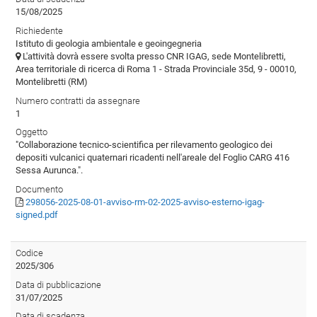
15/08/2025
Richiedente
Istituto di geologia ambientale e geoingegneria
L'attività dovrà essere svolta presso CNR IGAG, sede Montelibretti,
Area territoriale di ricerca di Roma 1 - Strada Provinciale 35d, 9 - 00010,
Montelibretti (RM)
Numero contratti da assegnare
1
Oggetto
"Collaborazione tecnico-scientifica per rilevamento geologico dei
depositi vulcanici quaternari ricadenti nell'areale del Foglio CARG 416
Sessa Aurunca.".
Documento
298056-2025-08-01-avviso-rm-02-2025-avviso-esterno-igag-
signed.pdf
Codice
2025/306
Data di pubblicazione
31/07/2025
Data di scadenza