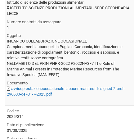
Istituto di scienze delle produzioni alimentari
ISTITUTO SCIENZE PRODUZIONI ALIMENTARI -SEDE SECONDARIA
LECCE
Numero contratti da assegnare
1
Oggetto
INCARICO COLLABORAZIONE OCCASIONALE
Campionamenti subacquei, in Puglia e Campania, identificazione e
caratterizzazione di popolamenti bentonici, rocciosi e sabbiosi, e
relativa restituzione cartografica
NELL'AMBITO DEL PRIN PNRR-2022 P2022NA3F7 The Role of
Marine Animal Forests in Protecting Marine Resources from The
Invasive Species (MANIFEST)
Documento
avvisoprestazioneoccasionale-ispacnr-manifest-lr-signed-2-prot-
296600-del-31-7-2025.pdf
Codice
2025/314
Data di pubblicazione
01/08/2025
Data di scadenza