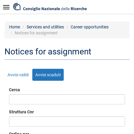
Skip
Navigazione
to
main
content
Home
Services and utilities
Career opportunities
Notices for assignment
Notices for assignment
Avvisi validi
Avvisi scaduti
Cerca
Struttura Cnr