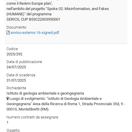
come il ReArm Europe plan",
nell'ambito del progetto "Spoke 02: Misinformation, and Fakes
(HUMANE)" del programma
SERICS, CUP B53C22003950001
Documento
avviso-esterno-16-signed.pdf
Codice
2025/292
Data di pubblicazione
24/07/2025
Data di scadenza
31/07/2025
Richiedente
Istituto di geologia ambientale e geoingegneria
Luogo di svolgimento: "Istituto di Geologia Ambientale e
Geoingegneria" Area della Ricerca di Roma 1, Strada Provinciale 35d, 9 -
00010, Montelibretti (RM).
Numero contratti da assegnare
1
Oggetto