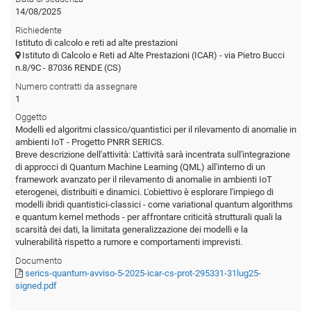
14/08/2025
Richiedente
Istituto di calcolo e reti ad alte prestazioni
Istituto di Calcolo e Reti ad Alte Prestazioni (ICAR) - via Pietro Bucci
n.8/9C - 87036 RENDE (CS)
Numero contratti da assegnare
1
Oggetto
Modelli ed algoritmi classico/quantistici per il rilevamento di anomalie in
ambienti IoT - Progetto PNRR SERICS.
Breve descrizione dell'attività: L'attività sarà incentrata sull'integrazione
di approcci di Quantum Machine Learning (QML) all'interno di un
framework avanzato per il rilevamento di anomalie in ambienti IoT
eterogenei, distribuiti e dinamici. L'obiettivo è esplorare l'impiego di
modelli ibridi quantistici-classici - come variational quantum algorithms
e quantum kernel methods - per affrontare criticità strutturali quali la
scarsità dei dati, la limitata generalizzazione dei modelli e la
vulnerabilità rispetto a rumore e comportamenti imprevisti.
Documento
serics-quantum-avviso-5-2025-icar-cs-prot-295331-31lug25-
signed.pdf