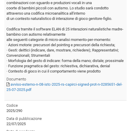
combinazioni con sguardo e produzioni vocali in una
coorte di bambini piccoli con autismo. Lo studio sarà condotto
attraverso una codifica microanalitica all'interno
di un contesto naturalistico di interazione di gioco genitore-figlio.
Codifica tramite il software ELAN di 25 interazioni naturalistiche madre-
bambino con autismo relativamente
alle seguenti categorie di micro-analisi momento-per-momento:
· Azioni motorie: precursori del pointing e precursori della richiesta;
· Gesti: deittici (indicare, dare, mostrare, richiedere); Rappresentativi;
Convenzionali; Strumentali
· Morfologia del gesto di indicare: forma della mano; distale; prossimale
· Funzione pragmatica del gesto: richiestiva, dichiarativa, denial
· Contesto di gioco in cui il comportamento viene prodotto
Documento
avviso-esterno-n-08-istc-2025-rs-capirci-signed-prot-n-0285651-del-
25-07-2025.pdf
Codice
2025/290
Data di pubblicazione
22/07/2025