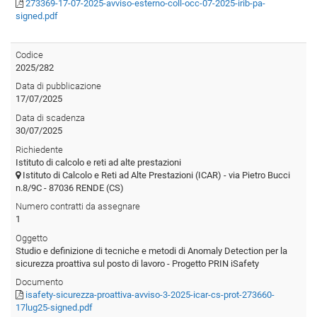
273369-17-07-2025-avviso-esterno-coll-occ-07-2025-irib-pa-
signed.pdf
Codice
2025/282
Data di pubblicazione
17/07/2025
Data di scadenza
30/07/2025
Richiedente
Istituto di calcolo e reti ad alte prestazioni
Istituto di Calcolo e Reti ad Alte Prestazioni (ICAR) - via Pietro Bucci
n.8/9C - 87036 RENDE (CS)
Numero contratti da assegnare
1
Oggetto
Studio e definizione di tecniche e metodi di Anomaly Detection per la
sicurezza proattiva sul posto di lavoro - Progetto PRIN iSafety
Documento
isafety-sicurezza-proattiva-avviso-3-2025-icar-cs-prot-273660-
17lug25-signed.pdf