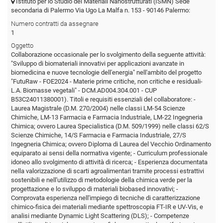
Istituto per lo Studio dei Materiali Nanostrutturati (ISMN) Sede
secondaria di Palermo Via Ugo La Malfa n. 153 - 90146 Palermo:
Numero contratti da assegnare
1
Oggetto
Collaborazione occasionale per lo svolgimento della seguente attività:
"Sviluppo di biomateriali innovativi per applicazioni avanzate in
biomedicina e nuove tecnologie dell'energia" nell'ambito del progetto
"FutuRaw - FOE2024 - Materie prime critiche, non critiche e residuali-
L.A. Biomasse vegetali" - DCM.AD004.304.001 - CUP
B53C24011380001). Titoli e requisiti essenziali del collaboratore: -
Laurea Magistrale (D.M. 270/2004) nelle classi LM-54 Scienze
Chimiche, LM-13 Farmacia e Farmacia Industriale, LM-22 Ingegneria
Chimica; ovvero Laurea Specialistica (D.M. 509/1999) nelle classi 62/S
Scienze Chimiche, 14/S Farmacia e Farmacia Industriale, 27/S
Ingegneria Chimica; ovvero Diploma di Laurea del Vecchio Ordinamento
equiparato ai sensi della normativa vigente; - Curriculum professionale
idoneo allo svolgimento di attività di ricerca; - Esperienza documentata
nella valorizzazione di scarti agroalimentari tramite processi estrattivi
sostenibili e nell'utilizzo di metodologie della chimica verde per la
progettazione e lo sviluppo di materiali biobased innovativi; -
Comprovata esperienza nell'impiego di tecniche di caratterizzazione
chimico-fisica dei materiali mediante spettroscopia FT-IR e UV-Vis, e
analisi mediante Dynamic Light Scattering (DLS); - Competenze