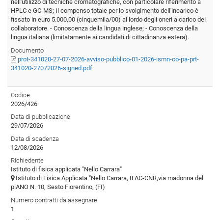
nell'utilizzo di tecniche cromatografiche, con particolare riferimento a
HPLC e GC-MS; Il compenso totale per lo svolgimento dell'incarico è
fissato in euro 5.000,00 (cinquemila/00) al lordo degli oneri a carico del
collaboratore. - Conoscenza della lingua inglese; - Conoscenza della
lingua italiana (limitatamente ai candidati di cittadinanza estera).
Documento
prot-341020-27-07-2026-avviso-pubblico-01-2026-ismn-co-pa-prt-
341020-27072026-signed.pdf
Codice
2026/426
Data di pubblicazione
29/07/2026
Data di scadenza
12/08/2026
Richiedente
Istituto di fisica applicata "Nello Carrara"
Istituto di Fisica Applicata "Nello Carrara, IFAC-CNR,via madonna del
piANO N. 10, Sesto Fiorentino, (FI)
Numero contratti da assegnare
1