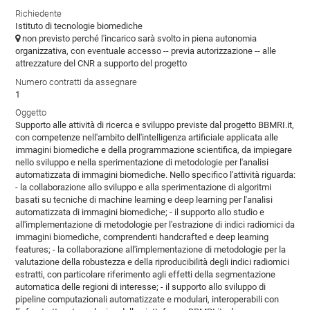
Richiedente
Istituto di tecnologie biomediche
non previsto perché l'incarico sarà svolto in piena autonomia
organizzativa, con eventuale accesso -- previa autorizzazione -- alle
attrezzature del CNR a supporto del progetto
Numero contratti da assegnare
1
Oggetto
Supporto alle attività di ricerca e sviluppo previste dal progetto BBMRI.it,
con competenze nell'ambito dell'intelligenza artificiale applicata alle
immagini biomediche e della programmazione scientifica, da impiegare
nello sviluppo e nella sperimentazione di metodologie per l'analisi
automatizzata di immagini biomediche. Nello specifico l'attività riguarda:
- la collaborazione allo sviluppo e alla sperimentazione di algoritmi
basati su tecniche di machine learning e deep learning per l'analisi
automatizzata di immagini biomediche; - il supporto allo studio e
all'implementazione di metodologie per l'estrazione di indici radiomici da
immagini biomediche, comprendenti handcrafted e deep learning
features; - la collaborazione all'implementazione di metodologie per la
valutazione della robustezza e della riproducibilità degli indici radiomici
estratti, con particolare riferimento agli effetti della segmentazione
automatica delle regioni di interesse; - il supporto allo sviluppo di
pipeline computazionali automatizzate e modulari, interoperabili con