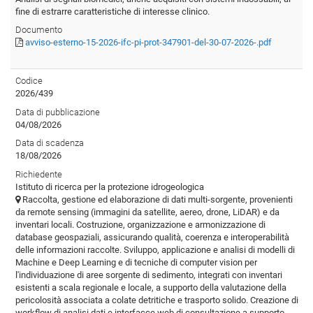
fine di estrarre caratteristiche di interesse clinico.
Documento
avviso-esterno-15-2026-ifc-pi-prot-347901-del-30-07-2026-.pdf
Codice
2026/439
Data di pubblicazione
04/08/2026
Data di scadenza
18/08/2026
Richiedente
Istituto di ricerca per la protezione idrogeologica
Raccolta, gestione ed elaborazione di dati multi-sorgente, provenienti
da remote sensing (immagini da satellite, aereo, drone, LiDAR) e da
inventari locali. Costruzione, organizzazione e armonizzazione di
database geospaziali, assicurando qualità, coerenza e interoperabilità
delle informazioni raccolte. Sviluppo, applicazione e analisi di modelli di
Machine e Deep Learning e di tecniche di computer vision per
l'individuazione di aree sorgente di sedimento, integrati con inventari
esistenti a scala regionale e locale, a supporto della valutazione della
pericolosità associata a colate detritiche e trasporto solido. Creazione di
workflow di analisi dati e interfacce web di consultazione a supporto