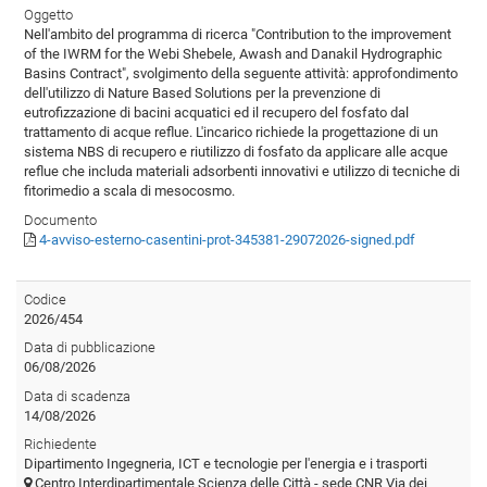
Oggetto
Nell'ambito del programma di ricerca "Contribution to the improvement
of the IWRM for the Webi Shebele, Awash and Danakil Hydrographic
Basins Contract", svolgimento della seguente attività: approfondimento
dell'utilizzo di Nature Based Solutions per la prevenzione di
eutrofizzazione di bacini acquatici ed il recupero del fosfato dal
trattamento di acque reflue. L'incarico richiede la progettazione di un
sistema NBS di recupero e riutilizzo di fosfato da applicare alle acque
reflue che includa materiali adsorbenti innovativi e utilizzo di tecniche di
fitorimedio a scala di mesocosmo.
Documento
4-avviso-esterno-casentini-prot-345381-29072026-signed.pdf
Codice
2026/454
Data di pubblicazione
06/08/2026
Data di scadenza
14/08/2026
Richiedente
Dipartimento Ingegneria, ICT e tecnologie per l'energia e i trasporti
Centro Interdipartimentale Scienza delle Città - sede CNR Via dei