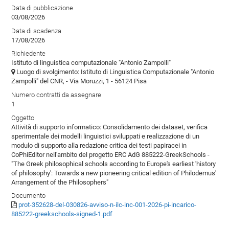
Data di pubblicazione
03/08/2026
Data di scadenza
17/08/2026
Richiedente
Istituto di linguistica computazionale "Antonio Zampolli"
Luogo di svolgimento: Istituto di Linguistica Computazionale "Antonio
Zampolli" del CNR, - Via Moruzzi, 1 - 56124 Pisa
Numero contratti da assegnare
1
Oggetto
Attività di supporto informatico: Consolidamento dei dataset, verifica
sperimentale dei modelli linguistici sviluppati e realizzazione di un
modulo di supporto alla redazione critica dei testi papiracei in
CoPhiEditor nell'ambito del progetto ERC AdG 885222-GreekSchools -
"The Greek philosophical schools according to Europe's earliest 'history
of philosophy': Towards a new pioneering critical edition of Philodemus'
Arrangement of the Philosophers"
Documento
prot-352628-del-030826-avviso-n-ilc-inc-001-2026-pi-incarico-
885222-greekschools-signed-1.pdf