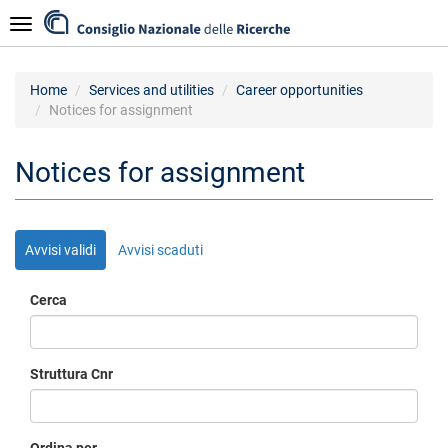
Skip
Navigazione
to
main
content
Home
Services and utilities
Career opportunities
Notices for assignment
Notices for assignment
Avvisi validi
Avvisi scaduti
Cerca
Struttura Cnr