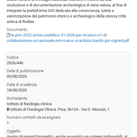
risoluzione e di documentazione archeologica di varia natura, al fine di
integrare la piattaforma GIS dedicata alla conoscenza, tutela e
valorizzazione del patrimonio storico e archeologico della stessa città
antica di Rudiae
Documento
le-prin-2022-avviso-pubblico-31-2026-per-incarico-n1-di-
collaborazione-occasionale-prin-icarus-scardozzi-bando-gis-signed.pdf
Codice
2026/446
Data di pubblicazione
05/08/2026
Data di scadenza
18/08/2026
Richiedente
Istituto di fisiologia clinica
Istituto di Fisiologia Clinica. Pisa, 56124 - Via G. Moruzzi, 1
Numero contratti da assegnare
1
Oggetto
Analisi di segnali biomedici, anche acquisiti con sistemi indossabili, al