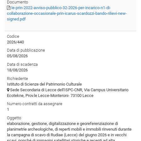
Documento
le-prin-2022-avviso-pubblico-32-2026-per-incarico-n1-di-
collaborazione-occasionale-prin-icarus-scardozzi-bando-rilievi-new-
signed.pdf
Codice
2026/440
Data di pubblicazione
05/08/2026
Data di scadenza
18/08/2026
Richiedente
Istituto di Scienze del Patrimonio Culturale
Sede Secondaria di Lecce dell'ISPC-CNR, Via Campus Universitario
Ecotekne, Prov.le Lecce-Monteroni- 73100 Lecce
Numero contratti da assegnare
1
Oggetto
elaborazione, gestione, digitalizzazione e georeferenziazione di
planimetrie archeologiche, di reperti mobili e immobili rinvenuti durante
la campagna di scavo di Rudiae (Lecce) del giugno 2026 e in vecchi
scavi, nonché di immagini satellitari storiche e recenti ad alta