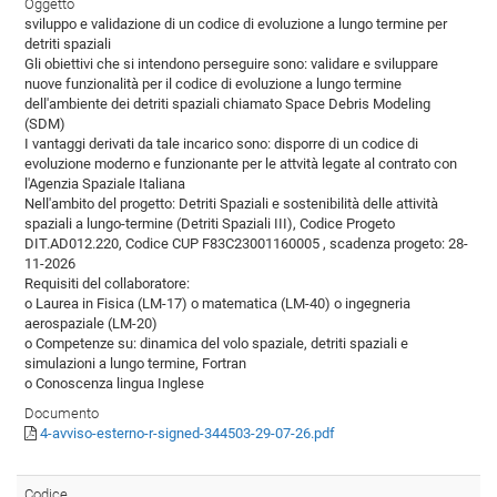
Oggetto
sviluppo e validazione di un codice di evoluzione a lungo termine per
detriti spaziali
Gli obiettivi che si intendono perseguire sono: validare e sviluppare
nuove funzionalità per il codice di evoluzione a lungo termine
dell'ambiente dei detriti spaziali chiamato Space Debris Modeling
(SDM)
I vantaggi derivati da tale incarico sono: disporre di un codice di
evoluzione moderno e funzionante per le attvità legate al contrato con
l'Agenzia Spaziale Italiana
Nell'ambito del progetto: Detriti Spaziali e sostenibilità delle attività
spaziali a lungo-termine (Detriti Spaziali III), Codice Progeto
DIT.AD012.220, Codice CUP F83C23001160005 , scadenza progeto: 28-
11-2026
Requisiti del collaboratore:
o Laurea in Fisica (LM-17) o matematica (LM-40) o ingegneria
aerospaziale (LM-20)
o Competenze su: dinamica del volo spaziale, detriti spaziali e
simulazioni a lungo termine, Fortran
o Conoscenza lingua Inglese
Documento
4-avviso-esterno-r-signed-344503-29-07-26.pdf
Codice