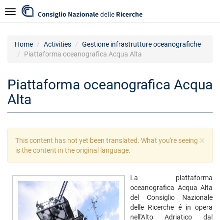
Skip
Navigazione
to
main
content
Home
Activities
Gestione infrastrutture oceanografiche
Piattaforma oceanografica Acqua Alta
Piattaforma oceanografica Acqua
Alta
×
Warning
This content has not yet been translated. What you're seeing
message
is the content in the original language.
La piattaforma
oceanografica Acqua Alta
del Consiglio Nazionale
delle Ricerche é in opera
nell'Alto Adriatico dal