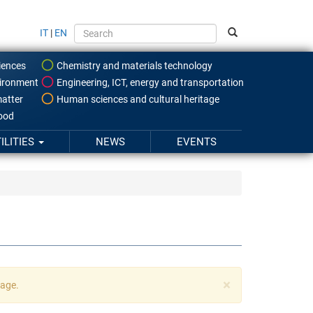
IT
|
EN
iences
Chemistry and materials technology
ironment
Engineering, ICT, energy and transportation
atter
Human sciences and cultural heritage
food
ILITIES
NEWS
EVENTS
×
uage.