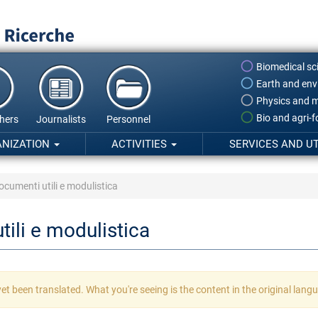
Biomedical sc
Earth and env
Physics and m
Bio and agri-
hers
Journalists
Personnel
ANIZATION
ACTIVITIES
SERVICES AND UT
ocumenti utili e modulistica
ili e modulistica
et been translated. What you're seeing is the content in the original lang