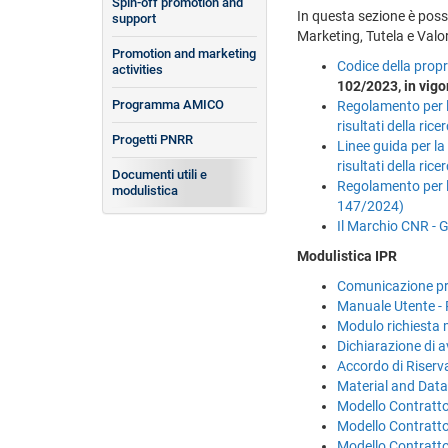
Spin-off promotion and
In questa sezione è poss
support
Marketing, Tutela e Val
Promotion and marketing
Codice della propr
activities
102/2023, in vigo
Programma AMICO
​Regolamento per l
risultati della ric
Progetti PNRR
Linee guida per la 
risultati della ri
Documenti utili e
Regolamento per la
modulistica
147/2024)
Il Marchio CNR - G
Modulistica IPR
Comunicazione pre
Manuale Utente - 
Modulo richiesta
Dichiarazione di a
Accordo di Riserva
Material and Data
Modello Contratto p
Modello Contratto p
Modello Contratto 