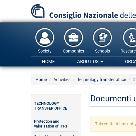
Skip
to
main
content
Society
Companies
Schools
Researc
HOME
ABOUT US
ORG
Home
Activities
Technology transfer office
D
Documenti ut
TECHNOLOGY
TRANSFER OFFICE
Protection and
Warning
This content has not y
valorisation of IPRs
message