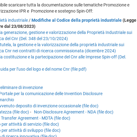
ibile scaricare tutta la documentazione sulle tematiche Promozione e
orizzazione IPR e Promozione e sostegno Spin-Off:
ietà industriale
/
Modifiche al Codice della proprietà industriale
(Legge
re dal 23/08/2023)
a generazione, gestione e valorizzazione della Proprietà Industriale sui
erca del Cnr (Del. 348 del 23/10/2024)
tutela, la gestione e la valorizzazione della proprietà industriale sui
cerca Cnr nei contratti di ricerca commissionata (dicembre 2024)
 costituzione e la partecipazione del Cnr alle Imprese Spin-off (Del.
uida per l’uso del logo e del nome Cnr (file pdf)
liminare di invenzione
Portale per la comunicazione delle Invention Disclosure
 marchio
vvenuto deposito di invenzione occasionale (file doc)
tezza (file doc)
-
Non-Disclosure Agreement - NDA (file doc)
 Transfer Agreement - MDTA (file doc)
er attività di servizio (file doc)
er attività di sviluppo (file doc)
di ricerca innovativa (file doc)