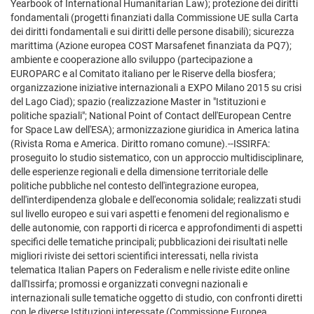
Yearbook of International Humanitarian Law); protezione dei diritti
fondamentali (progetti finanziati dalla Commissione UE sulla Carta
dei diritti fondamentali e sui diritti delle persone disabili); sicurezza
marittima (Azione europea COST Marsafenet finanziata da PQ7);
ambiente e cooperazione allo sviluppo (partecipazione a
EUROPARC e al Comitato italiano per le Riserve della biosfera;
organizzazione iniziative internazionali a EXPO Milano 2015 su crisi
del Lago Ciad); spazio (realizzazione Master in "Istituzioni e
politiche spaziali"; National Point of Contact dell'European Centre
for Space Law dell'ESA); armonizzazione giuridica in America latina
(Rivista Roma e America. Diritto romano comune).--ISSIRFA:
proseguito lo studio sistematico, con un approccio multidisciplinare,
delle esperienze regionali e della dimensione territoriale delle
politiche pubbliche nel contesto dell'integrazione europea,
dell'interdipendenza globale e dell'economia solidale; realizzati studi
sul livello europeo e sui vari aspetti e fenomeni del regionalismo e
delle autonomie, con rapporti di ricerca e approfondimenti di aspetti
specifici delle tematiche principali; pubblicazioni dei risultati nelle
migliori riviste dei settori scientifici interessati, nella rivista
telematica Italian Papers on Federalism e nelle riviste edite online
dall'Issirfa; promossi e organizzati convegni nazionali e
internazionali sulle tematiche oggetto di studio, con confronti diretti
con le diverse Istituzioni interessate (Commissione Europea,