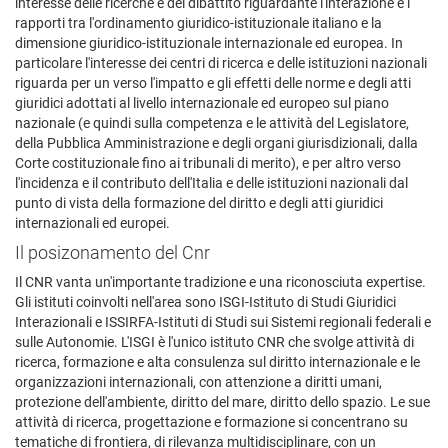
interesse delle ricerche e del dibattito riguardante l'interazione e i
rapporti tra l'ordinamento giuridico-istituzionale italiano e la
dimensione giuridico-istituzionale internazionale ed europea. In
particolare l'interesse dei centri di ricerca e delle istituzioni nazionali
riguarda per un verso l'impatto e gli effetti delle norme e degli atti
giuridici adottati al livello internazionale ed europeo sul piano
nazionale (e quindi sulla competenza e le attività del Legislatore,
della Pubblica Amministrazione e degli organi giurisdizionali, dalla
Corte costituzionale fino ai tribunali di merito), e per altro verso
l'incidenza e il contributo dell'Italia e delle istituzioni nazionali dal
punto di vista della formazione del diritto e degli atti giuridici
internazionali ed europei.
Il posizonamento del Cnr
Il CNR vanta un'importante tradizione e una riconosciuta expertise.
Gli istituti coinvolti nell'area sono ISGI-Istituto di Studi Giuridici
Interazionali e ISSIRFA-Istituti di Studi sui Sistemi regionali federali e
sulle Autonomie. L'ISGI è l'unico istituto CNR che svolge attività di
ricerca, formazione e alta consulenza sul diritto internazionale e le
organizzazioni internazionali, con attenzione a diritti umani,
protezione dell'ambiente, diritto del mare, diritto dello spazio. Le sue
attività di ricerca, progettazione e formazione si concentrano su
tematiche di frontiera, di rilevanza multidisciplinare, con un