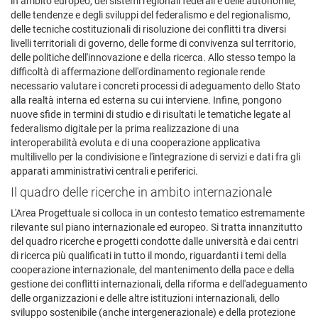
in ambito europeo, dei sistemi regionali federali e delle autonomie,
delle tendenze e degli sviluppi del federalismo e del regionalismo,
delle tecniche costituzionali di risoluzione dei conflitti tra diversi
livelli territoriali di governo, delle forme di convivenza sul territorio,
delle politiche dell'innovazione e della ricerca. Allo stesso tempo la
difficoltà di affermazione dell'ordinamento regionale rende
necessario valutare i concreti processi di adeguamento dello Stato
alla realtà interna ed esterna su cui interviene. Infine, pongono
nuove sfide in termini di studio e di risultati le tematiche legate al
federalismo digitale per la prima realizzazione di una
interoperabilità evoluta e di una cooperazione applicativa
multilivello per la condivisione e l'integrazione di servizi e dati fra gli
apparati amministrativi centrali e periferici.
Il quadro delle ricerche in ambito internazionale
L'Area Progettuale si colloca in un contesto tematico estremamente
rilevante sul piano internazionale ed europeo. Si tratta innanzitutto
del quadro ricerche e progetti condotte dalle università e dai centri
di ricerca più qualificati in tutto il mondo, riguardanti i temi della
cooperazione internazionale, del mantenimento della pace e della
gestione dei conflitti internazionali, della riforma e dell'adeguamento
delle organizzazioni e delle altre istituzioni internazionali, dello
sviluppo sostenibile (anche intergenerazionale) e della protezione