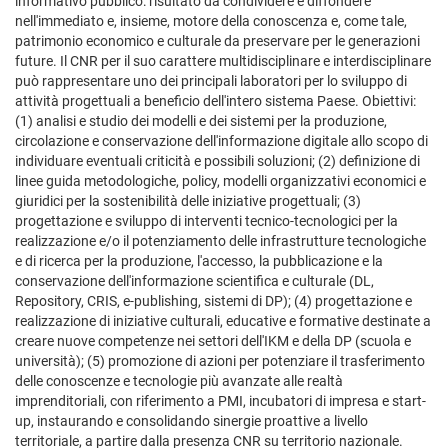
informativo pubblico: risultato da condividere e diffondere
nell'immediato e, insieme, motore della conoscenza e, come tale,
patrimonio economico e culturale da preservare per le generazioni
future. Il CNR per il suo carattere multidisciplinare e interdisciplinare
può rappresentare uno dei principali laboratori per lo sviluppo di
attività progettuali a beneficio dell'intero sistema Paese. Obiettivi:
(1) analisi e studio dei modelli e dei sistemi per la produzione,
circolazione e conservazione dell'informazione digitale allo scopo di
individuare eventuali criticità e possibili soluzioni; (2) definizione di
linee guida metodologiche, policy, modelli organizzativi economici e
giuridici per la sostenibilità delle iniziative progettuali; (3)
progettazione e sviluppo di interventi tecnico-tecnologici per la
realizzazione e/o il potenziamento delle infrastrutture tecnologiche
e di ricerca per la produzione, l'accesso, la pubblicazione e la
conservazione dell'informazione scientifica e culturale (DL,
Repository, CRIS, e-publishing, sistemi di DP); (4) progettazione e
realizzazione di iniziative culturali, educative e formative destinate a
creare nuove competenze nei settori dell'IKM e della DP (scuola e
università); (5) promozione di azioni per potenziare il trasferimento
delle conoscenze e tecnologie più avanzate alle realtà
imprenditoriali, con riferimento a PMI, incubatori di impresa e start-
up, instaurando e consolidando sinergie proattive a livello
territoriale, a partire dalla presenza CNR su territorio nazionale.