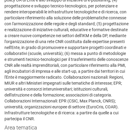
policy OA di Ente e allo sviluppo di iniziative di e-publishing; (4)
progettazione e sviluppo tecnico-tecnologico, per potenziare e
rendere interoperabili le infrastrutture tecnologiche e di ricerca, con
particolare riferimento alla soluzione delle problematiche connesse
con l'armonizzazione delle regole e degli standard; (5) progettazione
e realizzazione di iniziative culturali, educative e formative destinate
a creare nuove competenze nei settori dell'IKM e della DP, mediante
l'organizzazione di una rete CNR costituita dalle expertise presenti
nell'Ente, in grado di promuovere e supportare progetti coordinati e
collaborativi (scuole, università); (6) messa a punto di metodologie
e strumenti tecnico-tecnologici per il trasferimento delle conoscenze
CNR alle realtà imprenditoriali, con particolare riferimento alla PMI,
agli incubatori di impresa e alle start-up, a partire dai territori in cui
l'Ente è maggiormente radicato. Collaborazioni nazionali: Regioni,
MIUR e altri Ministeri impegnati sulle tematiche di interesse; EPR;
università e consorzi interuniversitari; istituzioni culturali,
dell'istruzione e della formazione; associazioni di categoria.
Collaborazioni Internazionali: EPR (CSIC, Max Planck, CNRS);
università; organizzazioni europee di settore (EuroCris, COAR).
Infrastrutture tecnologiche e di ricerca: a partire da quelle a cui
partecipa il CNR.
Area tematica