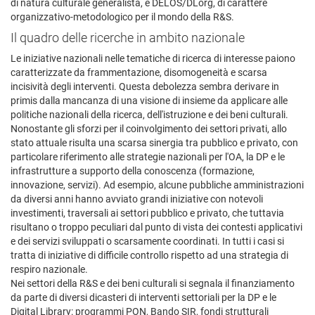
di natura culturale generalista, e DELOS/DLorg, di carattere
organizzativo-metodologico per il mondo della R&S.
Il quadro delle ricerche in ambito nazionale
Le iniziative nazionali nelle tematiche di ricerca di interesse paiono
caratterizzate da frammentazione, disomogeneità e scarsa
incisività degli interventi. Questa debolezza sembra derivare in
primis dalla mancanza di una visione di insieme da applicare alle
politiche nazionali della ricerca, dell'istruzione e dei beni culturali.
Nonostante gli sforzi per il coinvolgimento dei settori privati, allo
stato attuale risulta una scarsa sinergia tra pubblico e privato, con
particolare riferimento alle strategie nazionali per l'OA, la DP e le
infrastrutture a supporto della conoscenza (formazione,
innovazione, servizi). Ad esempio, alcune pubbliche amministrazioni
da diversi anni hanno avviato grandi iniziative con notevoli
investimenti, traversali ai settori pubblico e privato, che tuttavia
risultano o troppo peculiari dal punto di vista dei contesti applicativi
e dei servizi sviluppati o scarsamente coordinati. In tutti i casi si
tratta di iniziative di difficile controllo rispetto ad una strategia di
respiro nazionale.
Nei settori della R&S e dei beni culturali si segnala il finanziamento
da parte di diversi dicasteri di interventi settoriali per la DP e le
Digital Library: programmi PON, Bando SIR, fondi strutturali