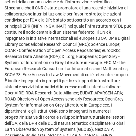
settori della comunicazione e dell'informazione scientifica.
Si segnala che il CNR è stato promotore di una recente iniziativa di
collaborazione inter-istituzionale per favorire strategie e azioni
condivise per l'OA e la DP: è stato sottoscritto un accordo con i
principali EPR (INFN, INGV, INAF) nel quale l'infrastruttura STDL può
costituire il nodo centrale di un sistema federato. Il CNR è
impegnato in iniziative internazionali ed europee su OA, DP e Digital
Library come: Global Research Council (GRC); Science Europe;
COAR - Confederation of Open Access Repositories; euroCRIS;
Research Data Alliance (RDA); DL.org; Europeana; OpenGrey -
System for Information on Grey Literature in Europe; ERCIM - the
European Research Consortium for Informatics and Mathematics;
SCOAP3; Free Access to Law Movement di cui è referente europeo.
È inoltre impegnato in progetti per lo sviluppo di infrastrutture,
sistemi e servizi informativi di interesse multi-/interdisciplinare:
OpenAIRE; RDA-Research Data Alliance; EUDAT; APARSEN-APA;
ROAD, Directory of Open Access scholarly Resources; OpenGrey-
System for Information on Grey Literature in Europe ecc. I
dipartimenti e gli istituti CNR sono impegnati in numerosi
progetti/iniziative di ricerca e sviluppo infrastrutturale nei settori
dell'OA, della DP e delle DL di natura tematico disciplinare: Global
Earth Observation System of Systems (GEOSS), NextDATA,
D4science, SoBigData, ARIADNE, CLARIN, DARIAH, EHRIS.