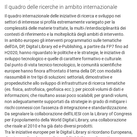
Il quadro delle ricerche in ambito internazionale
Il quadro internazionale delle iniziative di ricerca e sviluppo nei
settori di interesse si profila estremamente variegato per la
complessità delle materie trattate, la multi-/interdisciplinarità dei
contesti di riferimento e la molteplicità degli ambiti di intervento.
In ambito europeo gli interventi programmatici sulle tematiche
dell'OA, DP, Digital Library ed e-Publishing, a partire da FP7 fino ad
H2020, hanno riguardato le politiche e le strategie, le iniziative di
sviluppo tecnologico e quelle di carattere formativo e culturale.
Dal punto di vista tecnico-tecnologico, le comunità scientifiche
europee hanno finora affrontato il tema della DP, con modalità
riassumibili in tre tipi di soluzioni: settoriali, dimostrative e
propedeutiche allo sviluppo di infrastrutture di ricerca tematiche
(es. fisica, astrofisica, geofisica ecc.); per piccoli volumi di dati e
informazioni, che risultano assai poco scalabili; per grandi volumi,
non adeguatamente supportati da strategie in grado di mitigare i
rischi connessi con l'assenza di integrazione e standardizzazione.
Da segnalare la collaborazione dell'ILIESI con la Library of Congress
per il popolamento della World Digital Library, una collaborazione
che risale al 2010 e ha già dato diversi prodotti.
Tra le iniziative europee per le Digital Library si ricordano Europeana,