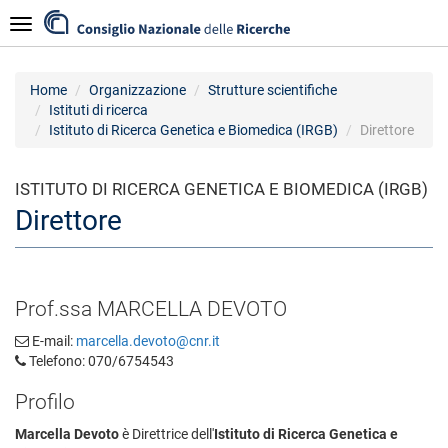
Salta
Navigazione
al
contenuto
principale
Home
Organizzazione
Strutture scientifiche
Istituti di ricerca
Istituto di Ricerca Genetica e Biomedica (IRGB)
Direttore
ISTITUTO DI RICERCA GENETICA E BIOMEDICA (IRGB)
Direttore
Prof.ssa MARCELLA DEVOTO
E-mail:
marcella.devoto@cnr.it
Telefono: 070/6754543
Profilo
Marcella Devoto
è Direttrice dell'
Istituto di Ricerca Genetica e