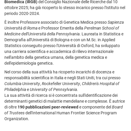
Biomedica (IRGB)
del Consiglio Nazionale delle Ricerche dal 10
ottobre 2025; ha già ricoperto lo stesso incarico presso l'Istituto nel
periodo 2020-2024.
È inoltre Professore associato di Genetica Medica presso
Sapienza
Università di Roma
e Professor Emerita della
Perelman School of
Medicine dell'Università della Pennsylvania
. Laureata in Statistica e
Demografia all'Università di Bologna e con un M.Sc. in Applied
Statistics conseguito presso l'Università di Oxford, ha sviluppato
una carriera scientifica e accademica di rilievo internazionale
nell'ambito della genetica umana, della genetica medica e
dell'epidemiologia genetica.
Nel corso della sua attività ha ricoperto incarichi di docenza e
responsabilità scientifica in Italia e negli Stati Uniti, tra cui presso
Columbia University
,
Rockefeller University
,
Children's Hospital of
Philadelphia
e
University of Pennsylvania
.
La sua attività di ricerca si è concentrata sull'identificazione dei
determinanti genetici di malattie mendeliane e complesse. È autrice
di oltre
190 pubblicazioni peer-reviewed
e componente del
Board
of Trustees
dell'International Human Frontier Science Program
Organization.