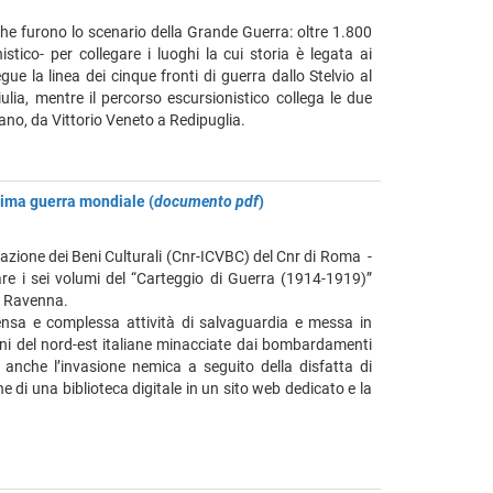
he furono lo scenario della Grande Guerra: oltre 1.800
stico- per collegare i luoghi la cui storia è legata ai
egue la linea dei cinque fronti di guerra dallo Stelvio al
lia, mentre il percorso escursionistico collega le due
sano, da Vittorio Veneto a Redipuglia.
prima guerra mondiale (
documento pdf
)
zzazione dei Beni Culturali (Cnr-ICVBC) del Cnr di Roma -
zare i sei volumi del “Carteggio di Guerra (1914-1919)”
i Ravenna.
mmensa e complessa attività di salvaguardia e messa in
oni del nord-est italiane minacciate dai bombardamenti
 anche l’invasione nemica a seguito della disfatta di
 di una biblioteca digitale in un sito web dedicato e la