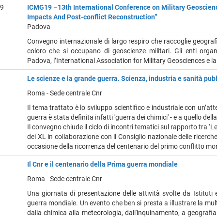
19
ICMG19 –13th International Conference on Military Geoscienc
Impacts And Post-conflict Reconstruction”
Padova
Convegno internazionale di largo respiro che raccoglie geografi, st
coloro che si occupano di geoscienze militari. Gli enti organ
Padova, l’International Association for Military Geosciences e la
Le scienze e la grande guerra. Scienza, industria e sanità pub
Roma - Sede centrale Cnr
Il tema trattato è lo sviluppo scientifico e industriale con un’atte
guerra è stata definita infatti 'guerra dei chimici' - e a quello del
Il convegno chiude il ciclo di incontri tematici sul rapporto tra
dei XL in collaborazione con il Consiglio nazionale delle ricerche e
occasione della ricorrenza del centenario del primo conflitto mo
Il Cnr e il centenario della Prima guerra mondiale
Roma - Sede centrale Cnr
Una giornata di presentazione delle attività svolte da Istituti
guerra mondiale. Un evento che ben si presta a illustrare la multi
dalla chimica alla meteorologia, dall'inquinamento, a geografia 