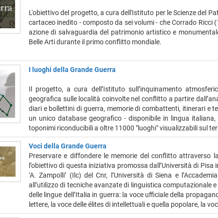
L'obiettivo del progetto, a cura dell'Istituto per le Scienze del 
cartaceo inedito - composto da sei volumi - che Corrado Ricc
azione di salvaguardia del patrimonio artistico e monumentale 
Belle Arti durante il primo conflitto mondiale.
I luoghi della Grande Guerra
Il progetto, a cura dell’Istituto sull’inquinamento atmosfer
geografica sulle località coinvolte nel conflitto a partire dall’a
diari e bollettini di guerra, memorie di combattenti, itinerari e tes
un unico database geografico - disponibile in lingua italian
toponimi riconducibili a oltre 11000 "luoghi" visualizzabili sul te
Voci della Grande Guerra
Preservare e diffondere le memorie del conflitto attraverso la 
l’obiettivo di questa iniziativa promossa dall’Università di Pisa 
‘A. Zampolli’ (Ilc) del Cnr, l’Università di Siena e l’Accademi
all’utilizzo di tecniche avanzate di linguistica computazionale e
delle lingue dell’Italia in guerra: la voce ufficiale della propagand
lettere, la voce delle élites di intellettuali e quella popolare, la 