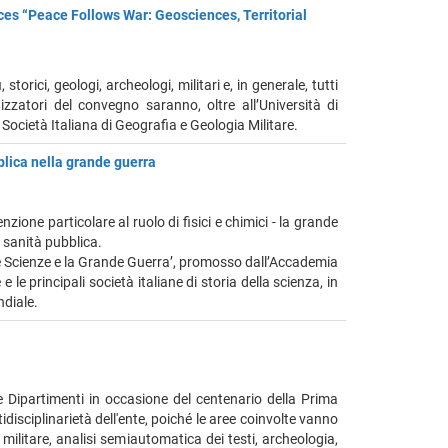
es “Peace Follows War: Geosciences, Territorial
orici, geologi, archeologi, militari e, in generale, tutti
izzatori del convegno saranno, oltre all’Università di
 Società Italiana di Geografia e Geologia Militare.
blica nella grande guerra
nzione particolare al ruolo di fisici e chimici - la grande
la sanità pubblica.
 ‘Le Scienze e la Grande Guerra’, promosso dall’Accademia
 le principali società italiane di storia della scienza, in
ndiale.
 e Dipartimenti in occasione del centenario della Prima
disciplinarietà dell'ente, poiché le aree coinvolte vanno
militare, analisi semiautomatica dei testi, archeologia,