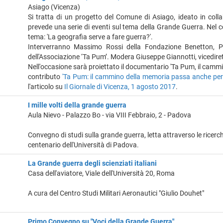
Asiago (Vicenza)
Si tratta di un progetto del Comune di Asiago, ideato in col
prevede una serie di eventi sul tema della Grande Guerra. Nel co
tema: 'La geografia serve a fare guerra?'.
Interverranno Massimo Rossi della Fondazione Benetton, Pa
dell'Associazione ‘Ta Pum’. Modera Giuseppe Giannotti, vicedirett
Nell'occasione sarà proiettato il documentario 'Ta Pum, il camm
contributo
'Ta Pum: il cammino della memoria passa anche per 
l'articolo su
Il Giornale di Vicenza, 1 agosto 2017
.
I mille volti della grande guerra
Aula Nievo - Palazzo Bo - via VIII Febbraio, 2 - Padova
Convegno di studi sulla grande guerra, letta attraverso le ricerch
centenario dell'Università di Padova.
La Grande guerra degli scienziati italiani
Casa dell'aviatore, Viale dell'Università 20, Roma
A cura del Centro Studi Militari Aeronautici "Giulio Douhet"
Primo Convegno su "Voci della Grande Guerra"