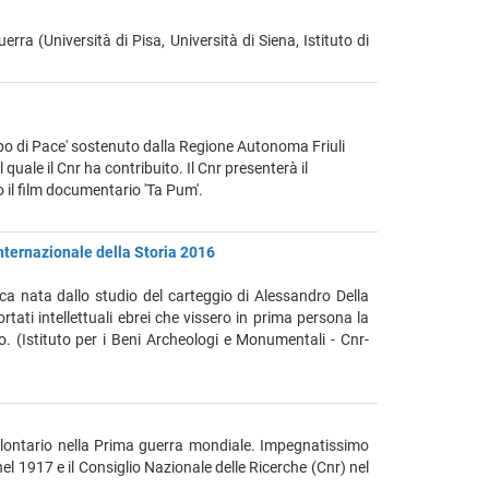
rra (Università di Pisa, Università di Siena, Istituto di
mpo di Pace' sostenuto dalla Regione Autonoma Friuli
uale il Cnr ha contribuito. Il Cnr presenterà il
o il film documentario 'Ta Pum'.
 Internazionale della Storia 2016
rca nata dallo studio del carteggio di Alessandro Della
tati intellettuali ebrei che vissero in prima persona la
. (Istituto per i Beni Archeologi e Monumentali - Cnr-
volontario nella Prima guerra mondiale. Impegnatissimo
nel 1917 e il Consiglio Nazionale delle Ricerche (Cnr) nel