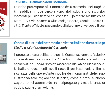
Ta Pum - il Cammino della Memoria
Il Cnr ha partecipato al ‘Cammino della memoria’ nei luoghi c
km suddivisi in due percorsi -uno alpinistico e uno escursioni
momenti più significativi del conflitto.Il percorso alpinistico s
Mare – Stelvio-Adamello-Giudicarie, Cadore, Carnia, Fronte Giu
città, Trento e Trieste, passando dall'altopiano di Asiago a Bas
L’opera di tutela del patrimonio artistico italiano durante la 
Studio e valorizzazione del Carteggio
Il progetto a cura dell'Istituto per la Conservazione e la Valori
in fase di realizzazione - ha l’obiettivo di studiare e valoriz
conservati nel
Fondo Corrado Ricci
della Biblioteca Classense d
Si tratta di documenti inediti raccolti per testimoniare l’i
sicurezza delle opere d’arte mobili e dei monumenti delle regi
austro-tedeschi; regioni che in parte, come è noto, subirono
Caporetto nell’autunno del 1917.Il progetto prevede la creazione
pubblicazione di un volume.