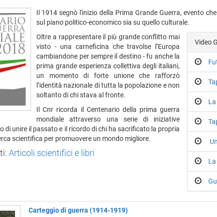
Il 1914 segnò l'inizio della Prima Grande Guerra, evento che
sul piano politico-economico sia su quello culturale.
Oltre a rappresentare il più grande conflitto mai
Video 
visto - una carneficina che travolse l’Europa
cambiandone per sempre il destino - fu anche la
Fu
prima grande esperienza collettiva degli italiani,
un momento di forte unione che rafforzò
Ta
l’identità nazionale di tutta la popolazione e non
soltanto di chi stava al fronte.
La
Il Cnr ricorda il Centenario della prima guerra
mondiale attraverso una serie di iniziative
Ta
di unire il passato e il ricordo di chi ha sacrificato la propria
icerca scientifica per promuovere un mondo migliore.
Un
i:
Articoli scientifici e libri
La
Gu
Carteggio di guerra (1914-1919)