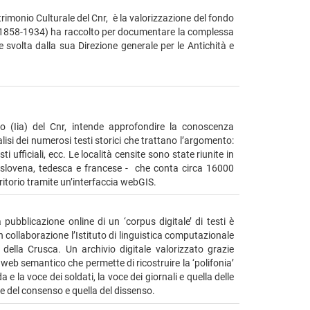
Patrimonio Culturale del Cnr, è la valorizzazione del fondo
i (1858-1934) ha raccolto per documentare la complessa
svolta dalla sua Direzione generale per le Antichità e
ico (Iia) del Cnr, intende approfondire la conoscenza
nalisi dei numerosi testi storici che trattano l’argomento:
ti ufficiali, ecc. Le località censite sono state riunite in
a, slovena, tedesca e francese - che conta circa 16000
rritorio tramite un’interfaccia webGIS.
pubblicazione online di un ‘corpus digitale’ di testi è
in collaborazione l’Istituto di linguistica computazionale
a della Crusca. Un archivio digitale valorizzato grazie
 web semantico che permette di ricostruire la ‘polifonia’
a e la voce dei soldati, la voce dei giornali e quella delle
voce del consenso e quella del dissenso.