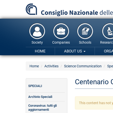
Skip
to
main
content
Society
Companies
Schools
Researc
HOME
ABOUT US
ORG
Home
Activities
Science Communication
Spe
Centenario 
SPECIALI
Archivio Speciali
Warning
This content has not y
Coronavirus: tutti gli
message
aggiornamenti