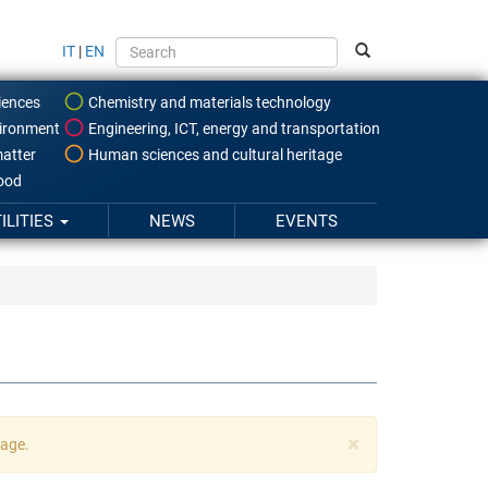
IT
|
EN
iences
Chemistry and materials technology
ironment
Engineering, ICT, energy and transportation
atter
Human sciences and cultural heritage
food
ILITIES
NEWS
EVENTS
×
uage.