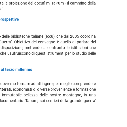
sta la proiezione del docufilm 'TaPum - Il cammino della
ia'.
prospettive
o delle biblioteche italiane (Iccu), che dal 2005 coordina
Guerra'. Obiettivo del convegno è quello di parlare del
 disposizione, mettendo a confronto le istituzioni che
 che usufruiscono di questi strumenti per lo studio delle
.
 al terzo millennio
 dovremo tornare ad attingere per meglio comprendere
etterati, economisti di diverse provenienze e formazione
a immutabile bellezza delle nostre montagne, in una
l documentario 'Tapum, sui sentieri della grande guerra'