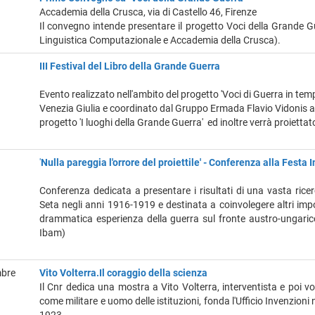
Accademia della Crusca, via di Castello 46, Firenze
Il convegno intende presentare il progetto Voci della Grande Gue
Linguistica Computazionale e Accademia della Crusca).
III Festival del Libro della Grande Guerra
Evento realizzato nell'ambito del progetto 'Voci di Guerra in te
Venezia Giulia e coordinato dal Gruppo Ermada Flavio Vidonis al q
progetto 'I luoghi della Grande Guerra' ed inoltre verrà proiettat
'
Nulla pareggia l'orrore del proiettile' - Conferenza alla Festa
Conferenza dedicata a presentare i risultati di una vasta rice
Seta negli anni 1916-1919 e destinata a coinvolegere altri impor
drammatica esperienza della guerra sul fronte austro-ungarico
Ibam)
mbre
Vito Volterra.Il coraggio della scienza
Il Cnr dedica una mostra a Vito Volterra, interventista e poi 
come militare e uomo delle istituzioni, fonda l'Ufficio Invenzioni 
1923.