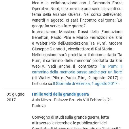
ideato in collaborazione con il Comando Forze
Operative Nord, che prevede una serie di eventi sul
tema della Grande Guerra. Nel corso dell'evento,
venerdì 4 agosto, ci sarà l'incontro dal tema: 'La
geografia serve a fare guerra?'.
Interverranno Massimo Rossi della Fondazione
Benetton, Paolo Plini e Marco Ferrazzoli del Cnr
e Walter Pilo dell'Associazione ‘Ta Pum’. Modera
Giuseppe Giannotti, vicedirettore di Rai Storia.
Nell'occasione sarà proiettato il documentario 'Ta
Pum, il cammino della memoria' prodotta da Cnr
WebTv. Vedi anche il contributo
'Ta Pum: il
cammino della memoria passa anche per un fiore'
(di Walter Pilo e Paolo Plini, 2 agosto 2017) e
l'articolo su
Il Giornale di Vicenza, 1 agosto 2017
.
05 giugno
I mille volti della grande guerra
2017
Aula Nievo - Palazzo Bo - via VIII Febbraio, 2 -
Padova
Convegno di studi sulla grande guerra, letta
attraverso le ricerche e le pubblicazioni del
Comitato di Ateneo per il centenario dell'Università