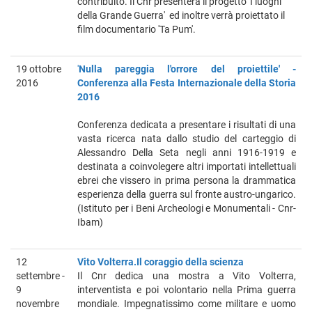
contribuito. Il Cnr presenterà il progetto 'I luoghi
della Grande Guerra' ed inoltre verrà proiettato il
film documentario 'Ta Pum'.
19 ottobre
'
Nulla pareggia l'orrore del proiettile' -
2016
Conferenza alla Festa Internazionale della Storia
2016
Conferenza dedicata a presentare i risultati di una
vasta ricerca nata dallo studio del carteggio di
Alessandro Della Seta negli anni 1916-1919 e
destinata a coinvolegere altri importati intellettuali
ebrei che vissero in prima persona la drammatica
esperienza della guerra sul fronte austro-ungarico.
(Istituto per i Beni Archeologi e Monumentali - Cnr-
Ibam)
12
Vito Volterra.Il coraggio della scienza
settembre -
Il Cnr dedica una mostra a Vito Volterra,
9
interventista e poi volontario nella Prima guerra
novembre
mondiale. Impegnatissimo come militare e uomo