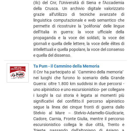
(Ilc) del Cnr, l’Università di Siena e l’Accademia
della Crusca. Un archivio digitale valorizzato
grazie all’utilizzo di tecniche avanzate di
linguistica computazionale e web semantico che
permette di ricostruire la ‘polifonia’ delle lingue
dell’Italia in guerra: la voce ufficiale della
propaganda e la voce dei soldati, la voce dei
giornali e quella delle lettere, la voce delle élites di
intellettuali e quella popolare, la voce del consenso
e quella del dissenso.
Ta Pum - il Cammino della Memoria
Il Cnr ha partecipato al ‘Cammino della memoria’
nei luoghi che furono lo scenario della Grande
Guerra: oltre 1.800 km suddivisi in due percorsi -
uno alpinistico e uno escursionistico- per collegare
i luoghi la cui storia è legata ai momenti più
significativi del conflitto.Il percorso alpinistico
segue la linea dei cinque fronti di guerra dallo
Stelvio al Mare – Stelvio-Adamello-Giudicarie,
Cadore, Carnia, Fronte Giulia, mentre il percorso
escursionistico collega le due città, Trento e
Trieste, passando dall'altopiano di Asiago a