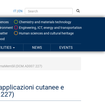
IT
|
EN
iences
Chemistry and materials technology
ironment
Engineering, ICT, energy and transportation
atter
Human sciences and cultural heritage
food
ILITIES
NEWS
EVENTS
e -DermaMemSil (DCM.AD007.227)
 applicazioni cutanee e
.227)