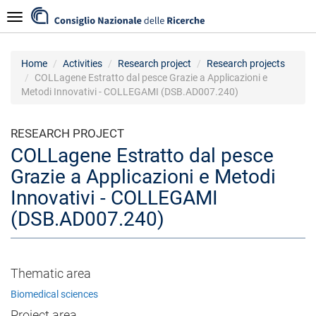
Skip
Navigazione
to
main
content
Home
Activities
Research project
Research projects
COLLagene Estratto dal pesce Grazie a Applicazioni e
Metodi Innovativi - COLLEGAMI (DSB.AD007.240)
RESEARCH PROJECT
COLLagene Estratto dal pesce
Grazie a Applicazioni e Metodi
Innovativi - COLLEGAMI
(DSB.AD007.240)
Thematic area
Biomedical sciences
Project area