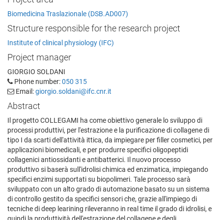
Biomedicina Traslazionale (DSB.AD007)
Structure responsible for the research project
Institute of clinical physiology (IFC)
Project manager
GIORGIO SOLDANI
Phone number:
050 315
Email:
giorgio.soldani@ifc.cnr.it
Abstract
Il progetto COLLEGAMI ha come obiettivo generale lo sviluppo di
processi produttivi, per l'estrazione e la purificazione di collagene di
tipo I da scarti dell'attività ittica, da impiegare per filler cosmetici, per
applicazioni biomedicali, e per produrre specifici oligopeptidi
collagenici antiossidanti e antibatterici. Il nuovo processo
produttivo si baserà sull'idrolisi chimica ed enzimatica, impiegando
specifici enzimi supportati su biopolimeri. Tale processo sarà
sviluppato con un alto grado di automazione basato su un sistema
di controllo gestito da specifici sensori che, grazie all'impiego di
tecniche di deep learining rileveranno in real time il grado di idrolisi, e
quindi la produttività dell'estrazione del collagene e degli