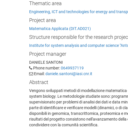
Thematic area
Engineering, ICT and technologies for energy and transp
Project area
Matematica Applicata (DIT.AD021)
Structure responsible for the research projec
Institute for system analysis and computer science "Anto
Project manager
DANIELE SANTONI
Phone number:
0649937119
Email:
daniele.santoni@iasi.cnr.it
Abstract
Vengono sviluppati metodi di modellazione matematica e d
system biology. Le metodologie studiate sono: programma
supervisionato per problemi di analisi dei dati e data minin
parte di identificare e verificare modelli (dinamici, o di cl
disponibili in genomica, transcrittomica, proteomica e met
risultati del progetto consistono nell'avanzamento della c
condividere con la comunità scientifica.