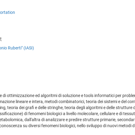
ortation
t
nio Ruberti" (IASI)
i ottimizzazione ed algoritmi di soluzione e tools informatici per proble
zione lineare e intera, metodi combinatorici, teoria dei sistemi e del co
g, teoria dei grafi e delle stringhe, teoria degli algoritmi e delle strutture 
assificazione) di fenomeni biologici a livello molecolare, cellulare e di tessu
abolomica, dall'altra di analizzare e predire strutture primarie, secondarie
onoscenza su diversi fenomeni biologici, nello sviluppo di nuovi metodi di 