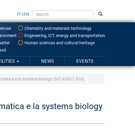
IT
|
EN
iences
Chemistry and materials technology
ironment
Engineering, ICT, energy and transportation
atter
Human sciences and cultural heritage
food
ILITIES
NEWS
EVENTS
formatica e la systems biology (DIT.AD021.016)
rmatica e la systems biology