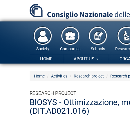
Skip
to
main
content
Society
Companies
Schools
Researc
HOME
ABOUT US
ORG
Home
Activities
Research project
Research p
RESEARCH PROJECT
BIOSYS - Ottimizzazione, mod
(DIT.AD021.016)