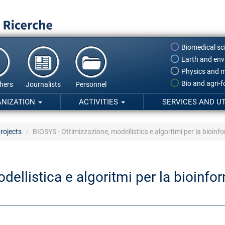
Biomedical sc
Earth and env
Physics and m
Bio and agri-
hers
Journalists
Personnel
ANIZATION
ACTIVITIES
SERVICES AND UT
rojects
BIOSYS - Ottimizzazione, modellistica e algoritmi per la bioin
ellistica e algoritmi per la bioinfo