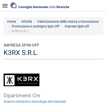
Salta
Navigazione
al
contenuto
principale
Home
Attività
Valorizzazione della ricerca e Innovazione
Promozione e sostegno Spin-Off
Imprese Spin-off
K3RX S.R.L.
IMPRESA SPIN-OFF
K3RX S.R.L.
Dipartimenti Cnr
Scienze chimiche e tecnologie dei materiali