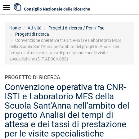
Salta
Navigazione
al
contenuto
principale
Home
Attività
Progetti di ricerca / Pon / Fsc
Progetti di ricerca
Convenzione operativa tra CNR-ISTI e Laboratorio MES
della Scuola Sant'Anna nell'ambito del progetto Analisi dei
tempi di attesa e dei tassi di prestazione per le visite
specialistiche (DIT.AD004.088)
PROGETTO DI RICERCA
Convenzione operativa tra CNR-
ISTI e Laboratorio MES della
Scuola Sant'Anna nell'ambito del
progetto Analisi dei tempi di
attesa e dei tassi di prestazione
per le visite specialistiche