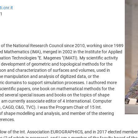
i.cnr.it
11
 of the National Research Council since 2010, working since 1989
ied Mathematics (IMA), merged in 2002 in the Institute for Applied
ion Technologies "E. Magenes "(IMATI). My scientific activity
d development of geometric and topological methods for the
son and characterization of surfaces and volumes, used in
he manipulation and analysis of digitized data, or the
tric domains to support simulation processes. I authored more
scientific papers, one book on mathematical methods for the
ed several special issues and books on the topics of shape
I am currently associate editor of 4 International. Computer
, CAGD, C&G, TVC). I was the Program Chair of 15 Int.
 of shape modelling and analysis, and member of the steering
erences.
ellow of the Int. Association EUROGRAPHICS, and in 2017 elected member 
 (2 of which in progress), and I am a member of the faculty board of the