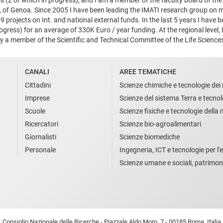
, of Genoa. Since 2005 I have been leading the IMATI research group on 
9 projects on Int. and national external funds. In the last 5 years I have 
rogress) for an average of 330K Euro / year funding. At the regional level, I
ly a member of the Scientific and Technical Committee of the Life Sciences
CANALI
AREE TEMATICHE
Cittadini
Scienze chimiche e tecnologie dei 
Imprese
Scienze del sistema Terra e tecnol
Scuole
Scienze fisiche e tecnologie della
Ricercatori
Scienze bio-agroalimentari
Giornalisti
Scienze biomediche
Personale
Ingegneria, ICT e tecnologie per l'e
Scienze umane e sociali, patrimon
Consiglio Nazionale delle Ricerche - Piazzale Aldo Moro, 7 - 00185 Roma, Italia