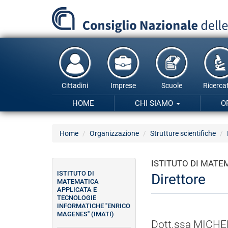
Salta
al
contenuto
principale
Cittadini
Imprese
Scuole
Ricercat
HOME
CHI SIAMO
O
Home
Organizzazione
Strutture scientifiche
ISTITUTO DI MATE
ISTITUTO DI
Direttore
MATEMATICA
APPLICATA E
TECNOLOGIE
INFORMATICHE "ENRICO
MAGENES" (IMATI)
Dott.ssa MICH