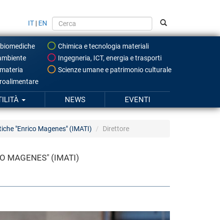
IT
|
EN
 biomediche
Chimica e tecnologia materiali
ambiente
Ingegneria, ICT, energia e trasporti
 materia
Scienze umane e patrimonio culturale
roalimentare
TILITÀ
NEWS
EVENTI
atiche "Enrico Magenes" (IMATI)
Direttore
O MAGENES" (IMATI)