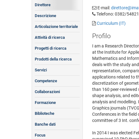
Direttore
E-mail:
direttore@imat
Telefono: 0382/5482
Descrizione
Curriculum (IT)
Articolazione territoriale
Profilo
Attività di ricerca
I am a Research Director
Progetti di ricerca
at the Institute for Appl
Mathematics and Informat
Prodotti della ricerca
deals with the study an
Servizi
representation, compari
applications related to t
Competenze
discretization of geome
than 160 peer-reviewed 
Collaborazioni
shape analysis, and edit
analysis and modelling. 
Formazione
Graphics journals (TVCG
Biblioteche
Conferences in the field
committee of 3 Int. conf
Banche dati
In 2014 I was elected F
Focus
supervised 10 PhD theses