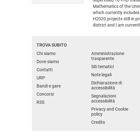
Mathematics of the Univ
which currently includes 
H2020 projects still in p
district and I am current
TROVA SUBITO
Chi siamo
Amministrazione
trasparente
Dove siamo
Siti tematici
Contatti
Note legali
URP
Dichiarazione di
Bandi e gare
accessibilità
Concorsi
Segnalazioni
accessibilità
RSS
Privacy and Cookie
policy
Credits