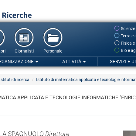
Scienze
Terra e 
Fisica e
Bio e ag
ori
Giornalisti
Personale
RGANIZZAZIONE
ATTIVITÀ
SERVIZI E U
Istituti di ricerca
Istituto di matematica applicata e tecnologie inform
MATICA APPLICATA E TECNOLOGIE INFORMATICHE "ENRIC
ELA SPAGNUOLO
Direttore