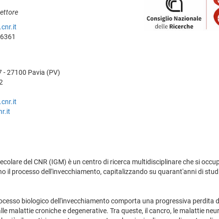
rettore
cnr.it
46361
 - 27100 Pavia (PV)
2
cnr.it
r.it
lecolare del CNR (IGM) è un centro di ricerca multidisciplinare che si occu
 il processo dell'invecchiamento, capitalizzando su quarant'anni di studi 
rocesso biologico dell'invecchiamento comporta una progressiva perdita di 
lle malattie croniche e degenerative. Tra queste, il cancro, le malattie ne