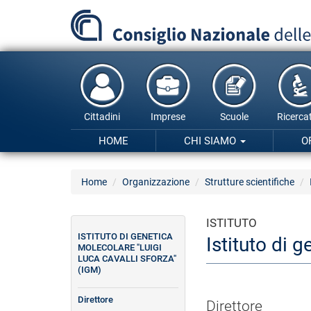
Salta
al
contenuto
principale
Cittadini
Imprese
Scuole
Ricercat
HOME
CHI SIAMO
O
Home
Organizzazione
Strutture scientifiche
ISTITUTO
ISTITUTO DI GENETICA
Istituto di 
MOLECOLARE "LUIGI
LUCA CAVALLI SFORZA"
(IGM)
Direttore
Direttore