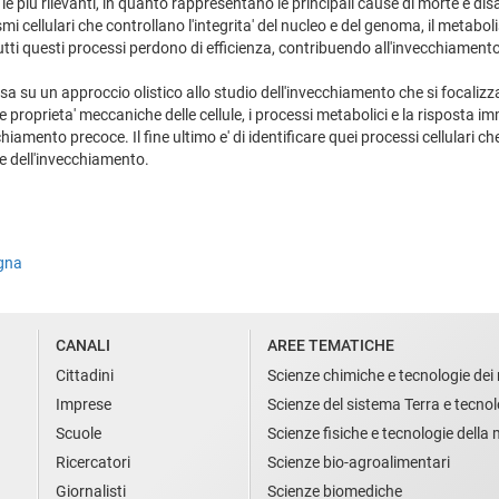
 le più rilevanti, in quanto rappresentano le principali cause di morte e d
i cellulari che controllano l'integrita' del nucleo e del genoma, il metaboli
tutti questi processi perdono di efficienza, contribuendo all'invecchiamento d
i basa su un approccio olistico allo studio dell'invecchiamento che si focali
 le proprieta' meccaniche delle cellule, i processi metabolici e la risposta 
hiamento precoce. Il fine ultimo e' di identificare quei processi cellulari
ie dell'invecchiamento.
ogna
CANALI
AREE TEMATICHE
Cittadini
Scienze chimiche e tecnologie dei 
Imprese
Scienze del sistema Terra e tecnol
Scuole
Scienze fisiche e tecnologie della
Ricercatori
Scienze bio-agroalimentari
Giornalisti
Scienze biomediche