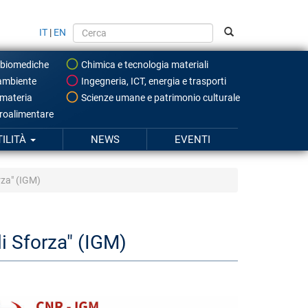
IT
|
EN
 biomediche
Chimica e tecnologia materiali
ambiente
Ingegneria, ICT, energia e trasporti
 materia
Scienze umane e patrimonio culturale
roalimentare
TILITÀ
NEWS
EVENTI
rza" (IGM)
li Sforza" (IGM)