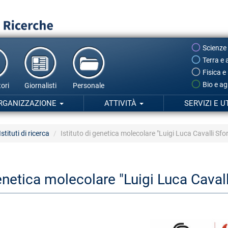
Scienze
Terra e 
Fisica e
Bio e ag
ori
Giornalisti
Personale
RGANIZZAZIONE
ATTIVITÀ
SERVIZI E U
Istituti di ricerca
Istituto di genetica molecolare "Luigi Luca Cavalli Sfo
genetica molecolare "Luigi Luca Caval