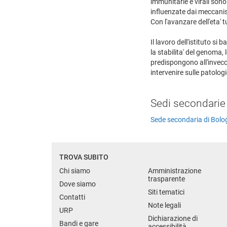
immunitarie e virali sono
influenzate dai meccanism
Con l'avanzare dell'eta' 
Il lavoro dell'istituto s
la stabilita' del genoma,
predispongono all'invecc
intervenire sulle patolog
Sedi secondarie
Sede secondaria di Bol
TROVA SUBITO
Chi siamo
Amministrazione
trasparente
Dove siamo
Siti tematici
Contatti
Note legali
URP
Dichiarazione di
Bandi e gare
accessibilità