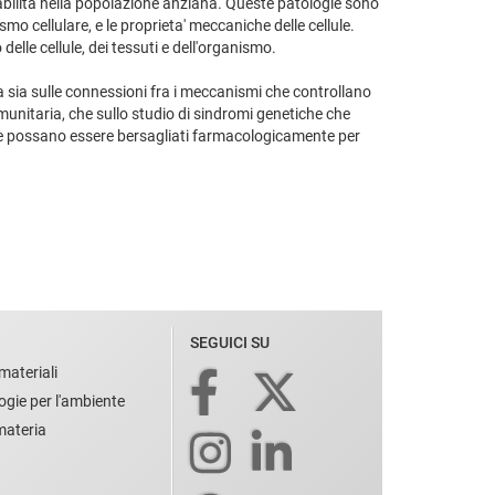
isabilità nella popolazione anziana. Queste patologie sono
smo cellulare, e le proprieta' meccaniche delle cellule.
elle cellule, dei tessuti e dell'organismo.
zza sia sulle connessioni fra i meccanismi che controllano
immunitaria, che sullo studio di sindromi genetiche che
 che possano essere bersagliati farmacologicamente per
SEGUICI SU
materiali
ogie per l'ambiente
 materia