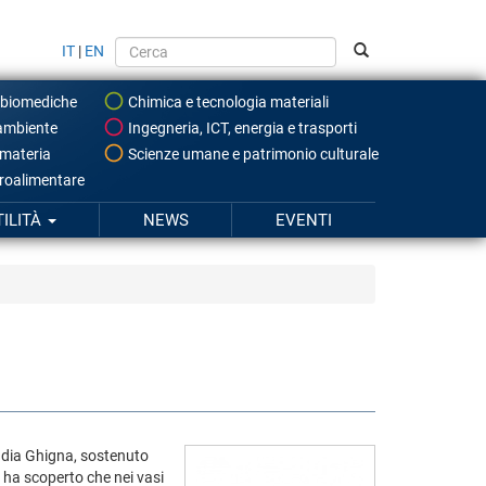
IT
|
EN
 biomediche
Chimica e tecnologia materiali
ambiente
Ingegneria, ICT, energia e trasporti
 materia
Scienze umane e patrimonio culturale
roalimentare
TILITÀ
NEWS
EVENTI
audia Ghigna, sostenuto
, ha scoperto che nei vasi