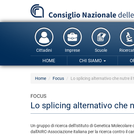
Salta
al
contenuto
principale
Cittadini
Imprese
Scuole
Ricercat
HOME
CHI SIAMO
O
Home
Focus
Lo splicing alternativo che nutre i
FOCUS
Lo splicing alternativo che n
Un gruppo di ricerca dell'Istituto di Genetica Molecolar
dall'AIRC-Associazione italiana per la ricerca contro il c