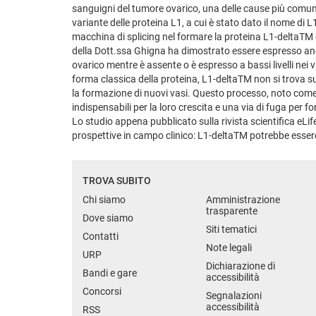
sanguigni del tumore ovarico, una delle cause più comuni
variante delle proteina L1, a cui è stato dato il nome di
macchina di splicing nel formare la proteina L1-deltaTM è
della Dott.ssa Ghigna ha dimostrato essere espresso anch
ovarico mentre è assente o è espresso a bassi livelli nei v
forma classica della proteina, L1-deltaTM non si trova sul
la formazione di nuovi vasi. Questo processo, noto come a
indispensabili per la loro crescita e una via di fuga per f
Lo studio appena pubblicato sulla rivista scientifica eLi
prospettive in campo clinico: L1-deltaTM potrebbe esser
TROVA SUBITO
Chi siamo
Amministrazione
trasparente
Dove siamo
Siti tematici
Contatti
Note legali
URP
Dichiarazione di
Bandi e gare
accessibilità
Concorsi
Segnalazioni
accessibilità
RSS