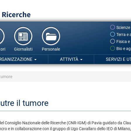
Scienze
Terra e 
Fisica e
Bio e ag
ori
Giornalisti
Personale
RGANIZZAZIONE
ATTIVITÀ
SERVIZI E U
l tumore
utre il tumore
e del Consiglio Nazionale delle Ricerche (CNR-IGM) di Pavia guidato da Cl
ancro e in collaborazione con il gruppo di Ugo Cavallaro dello IEO di Milano