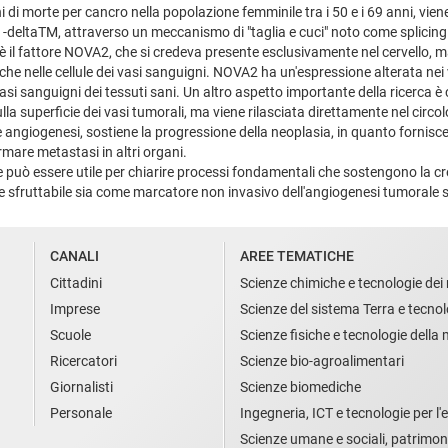
 di morte per cancro nella popolazione femminile tra i 50 e i 69 anni, vi
 L1-deltaTM, attraverso un meccanismo di "taglia e cuci" noto come splicing 
 il fattore NOVA2, che si credeva presente esclusivamente nel cervello, ma
e nelle cellule dei vasi sanguigni. NOVA2 ha un'espressione alterata nei
asi sanguigni dei tessuti sani. Un altro aspetto importante della ricerca è 
la superficie dei vasi tumorali, ma viene rilasciata direttamente nel circo
ngiogenesi, sostiene la progressione della neoplasia, in quanto fornisce a
ormare metastasi in altri organi.
fe può essere utile per chiarire processi fondamentali che sostengono la 
e sfruttabile sia come marcatore non invasivo dell'angiogenesi tumorale 
CANALI
AREE TEMATICHE
Cittadini
Scienze chimiche e tecnologie dei 
Imprese
Scienze del sistema Terra e tecnol
Scuole
Scienze fisiche e tecnologie della
Ricercatori
Scienze bio-agroalimentari
Giornalisti
Scienze biomediche
Personale
Ingegneria, ICT e tecnologie per l'e
Scienze umane e sociali, patrimon