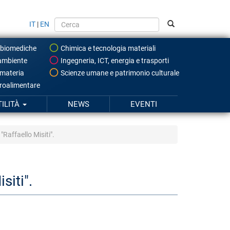
IT
|
EN
 biomediche
Chimica e tecnologia materiali
ambiente
Ingegneria, ICT, energia e trasporti
 materia
Scienze umane e patrimonio culturale
roalimentare
TILITÀ
NEWS
EVENTI
"Raffaello Misiti".
siti".