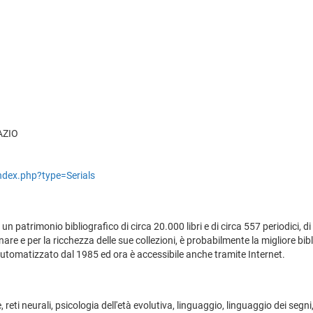
LAZIO
index.php?type=Serials
n patrimonio bibliografico di circa 20.000 libri e di circa 557 periodici, di 
linare e per la ricchezza delle sue collezioni, è probabilmente la migliore b
 automatizzato dal 1985 ed ora è accessibile anche tramite Internet.
iale, reti neurali, psicologia dell'età evolutiva, linguaggio, linguaggio dei s