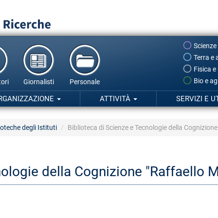
Scienze
Terra e 
Fisica e
Bio e ag
ori
Giornalisti
Personale
RGANIZZAZIONE
ATTIVITÀ
SERVIZI E U
ioteche degli Istituti
Biblioteca di Scienze e Tecnologie della Cognizione 
ologie della Cognizione "Raffaello Mi