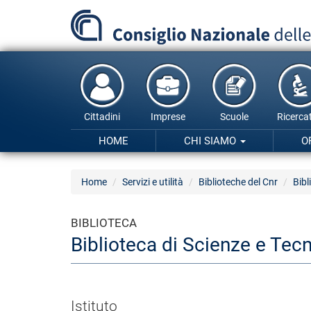
Salta
al
contenuto
principale
Cittadini
Imprese
Scuole
Ricercat
HOME
CHI SIAMO
O
Home
Servizi e utilità
Biblioteche del Cnr
Bibl
BIBLIOTECA
Biblioteca di Scienze e Tecn
Istituto