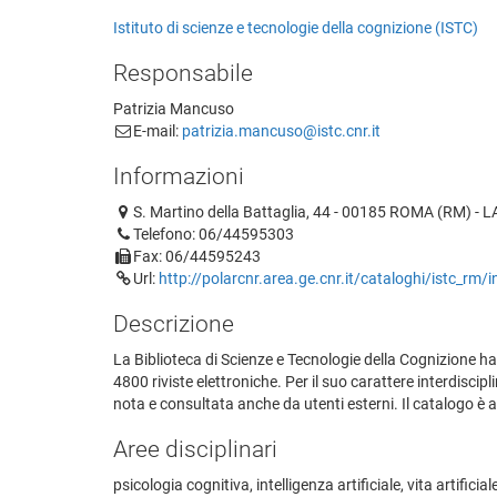
Istituto di scienze e tecnologie della cognizione (ISTC)
Responsabile
Patrizia Mancuso
E-mail:
patrizia.mancuso@istc.cnr.it
Informazioni
S. Martino della Battaglia, 44 - 00185 ROMA (RM) - 
Telefono: 06/44595303
Fax: 06/44595243
Url:
http://polarcnr.area.ge.cnr.it/cataloghi/istc_rm/
Descrizione
La Biblioteca di Scienze e Tecnologie della Cognizione ha u
4800 riviste elettroniche. Per il suo carattere interdiscip
nota e consultata anche da utenti esterni. Il catalogo è
Aree disciplinari
psicologia cognitiva, intelligenza artificiale, vita artific