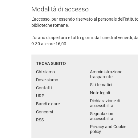
Modalità di accesso
L'accesso, pur essendo riservato al personale dell'Istituto
biblioteche romane.
L'orario di apertura è tutti i giorni, dal lunedì al venerdì, d
9.30 alle ore 16,00.
TROVA SUBITO
Chi siamo
Amministrazione
trasparente
Dove siamo
Siti tematici
Contatti
Note legali
URP
Dichiarazione di
Bandi e gare
accessibilità
Concorsi
Segnalazioni
accessibilità
RSS
Privacy and Cookie
policy