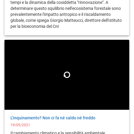
tempi e la dinamica della cosiddetta "rinnovazione". A
determinare questo squilibrio nell'ecosistema forestale sono
prevalentemente l'impatto antropico e il riscaldamento
globale, come spiega Giorgio Matteucci, direttore dell'Istituto
per la bioeconomia del Cnr
L'inquinamento? Non ci fa né caldo né freddo
19/05/2021
Il cambiamento climatico e la sensibilità ambientale,