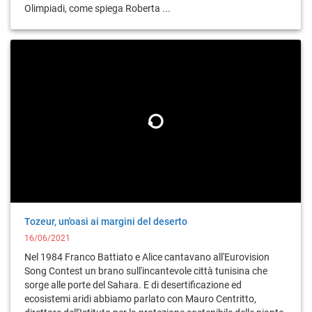
Olimpiadi, come spiega Roberta ...
Tozeur, un'oasi ai margini del deserto
16/06/2021
Nel 1984 Franco Battiato e Alice cantavano all'Eurovision
Song Contest un brano sull'incantevole città tunisina che
sorge alle porte del Sahara. E di desertificazione ed
ecosistemi aridi abbiamo parlato con Mauro Centritto,