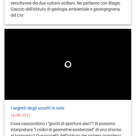
simultanea dei due vulcani siciliani. Ne parliamo con Biagio
Giaccio dell'Istituto di geologia ambientale e geoingegneria
del Cnr
I segreti degli uccelli in volo
16/06/2021
Cosa nascondono i "giochi di aperture alari"? Si possono
interpretare "i codici di geometrie esistenziali" di uno stormo
al tramonto? Due progetti dell'Istituto dei sistemi complessi