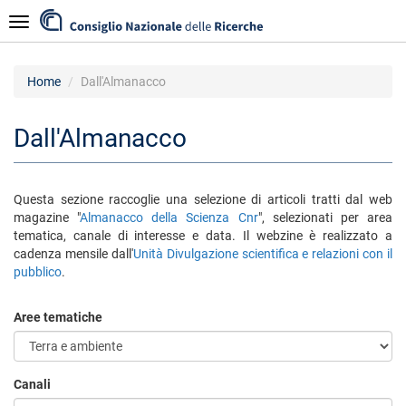
Salta
Navigazione
al
contenuto
principale
Home
Dall'Almanacco
Dall'Almanacco
Questa sezione raccoglie una selezione di articoli tratti dal web
magazine "
Almanacco della Scienza Cnr
", selezionati per area
tematica, canale di interesse e data. Il webzine è realizzato a
cadenza mensile dall'
Unità Divulgazione scientifica e relazioni con il
pubblico
.
Aree tematiche
Canali