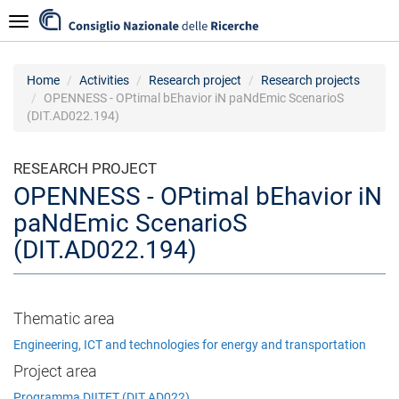
Skip
Navigazione
to
main
content
Home
Activities
Research project
Research projects
OPENNESS - OPtimal bEhavior iN paNdEmic ScenarioS
(DIT.AD022.194)
RESEARCH PROJECT
OPENNESS - OPtimal bEhavior iN
paNdEmic ScenarioS
(DIT.AD022.194)
Thematic area
Engineering, ICT and technologies for energy and transportation
Project area
Programma DIITET (DIT.AD022)