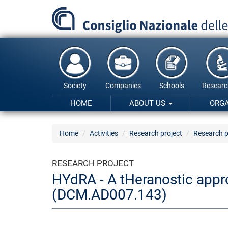
Skip
to
main
content
Society
Companies
Schools
Researc
HOME
ABOUT US
ORG
Home
Activities
Research project
Research p
RESEARCH PROJECT
HYdRA - A tHeranostic appr
(DCM.AD007.143)