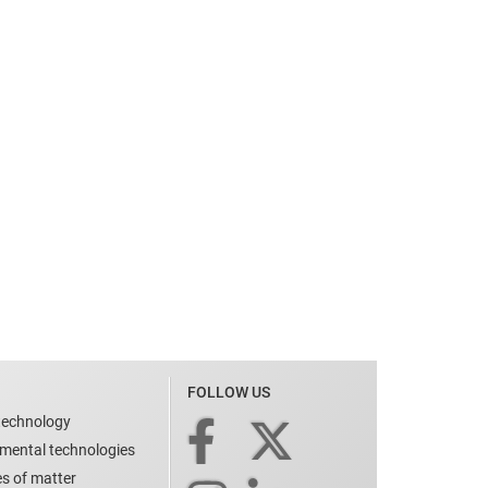
FOLLOW US
technology
nmental technologies
es of matter