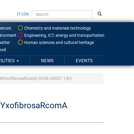
IT
|
EN
iences
Chemistry and materials technology
ironment
Engineering, ICT, energy and transportation
atter
Human sciences and cultural heritage
food
ILITIES
NEWS
EVENTS
 of MYxofibrosaRcomA (DCM.AD007.143)
f MYxofibrosaRcomA