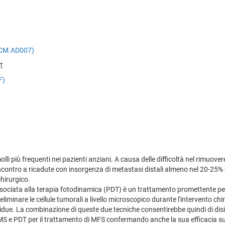
 (DCM.AD007)
t
F)
li più frequenti nei pazienti anziani. A causa delle difficoltà nel rimuovere
incontro a ricadute con insorgenza di metastasi distali almeno nel 20-25%
hirurgico.
sociata alla terapia fotodinamica (PDT) è un trattamento promettente per
eliminare le cellule tumorali a livello microscopico durante l'intervento ch
sidue. La combinazione di queste due tecniche consentirebbe quindi di disinfe
MS e PDT per il trattamento di MFS confermando anche la sua efficacia su 