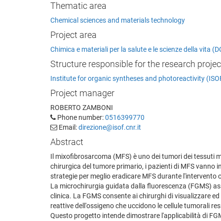
Thematic area
Chemical sciences and materials technology
Project area
Chimica e materiali per la salute e le scienze della vita
Structure responsible for the research projec
Institute for organic syntheses and photoreactivity (ISO
Project manager
ROBERTO ZAMBONI
Phone number:
0516399770
Email:
direzione@isof.cnr.it
Abstract
Il mixofibrosarcoma (MFS) è uno dei tumori dei tessuti mol
chirurgica del tumore primario, i pazienti di MFS vanno 
strategie per meglio eradicare MFS durante l'intervento c
La microchirurgia guidata dalla fluorescenza (FGMS) as
clinica. La FGMS consente ai chirurghi di visualizzare ed 
reattive dell'ossigeno che uccidono le cellule tumorali re
Questo progetto intende dimostrare l'applicabilità di FG