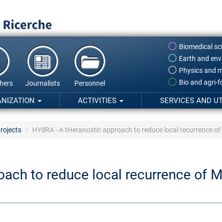
Biomedical sc
Earth and env
Physics and m
Bio and agri-
hers
Journalists
Personnel
ANIZATION
ACTIVITIES
SERVICES AND UT
rojects
HYdRA - A tHeranostic approach to reduce local recurrence
oach to reduce local recurrence o