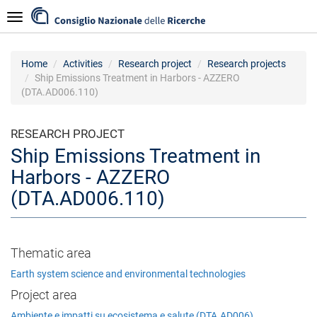
Skip
Navigazione
to
main
content
Home
Activities
Research project
Research projects
Ship Emissions Treatment in Harbors - AZZERO
(DTA.AD006.110)
RESEARCH PROJECT
Ship Emissions Treatment in
Harbors - AZZERO
(DTA.AD006.110)
Thematic area
Earth system science and environmental technologies
Project area
Ambiente e impatti su ecosistema e salute (DTA.AD006)