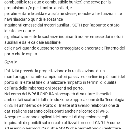
combustibile residuo o combustibile bunker) che serve per la
propulsione e/o per i motori ausiliari, e
per alimentare le caldaie ausiliarie stesse, nonchè altre funzioni. Le
navi rilasciano quindi le sostanze
inquinanti emesse dai motori ausiliari. SETH per l'appunto è stato
ideato per ridurre
significativamente le sostanze inquinanti nocive emesse dai motori
ausiliari e dalle caldaie ausiliarie
delle navi, quando queste sono ormeggiate o ancorate all'interno del
porto che le ospita.
Goals
L'attività prevede la progettazione e la realizzazione di un
monitoraggio tramite campionatori passivi ed on-line in più punti del
porto di Trieste al fine di analizzare l'impatto in termini di qualità
dell'aria delle imbarcazioni presenti nel porto.
Nel corso del WP6 il CNR-IIA si occuperà di valutare i benefici
ambientali scaturiti dall'introduzione e applicazione della Tecnologia
di SETH all'interno del Porto di Trieste attraverso l'elaborazione di
dati reali che saranno collezionati anche nel corso del WP5.
A seguire, saranno applicati dei modelli di dispersione degli
inquinanti disponibili sul mercato utilizzati presso il CNR-IIA come
ad esempio Aermod, Calpuff e ADMS che permettono di realizzare