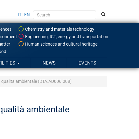
IT
|
EN
iences
Chemistry and materials technology
ironment
Engineering, ICT, energy and transportation
atter
Human sciences and cultural heritage
food
ILITIES
NEWS
EVENTS
lla qualità ambientale (DTA.AD006.008)
 qualità ambientale