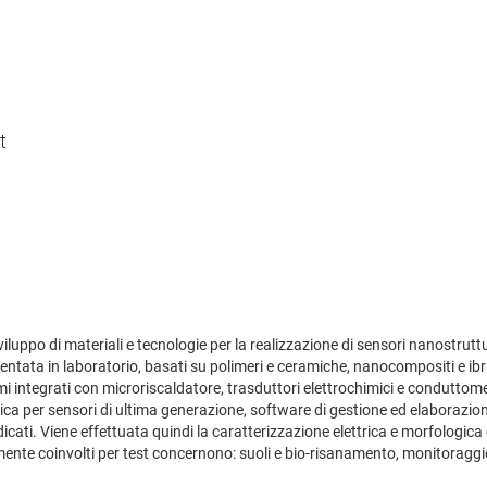
t
sviluppo di materiali e tecnologie per la realizzazione di sensori nanostrut
entata in laboratorio, basati su polimeri e ceramiche, nanocompositi e ibrid
mi integrati con microriscaldatore, trasduttori elettrochimici e conduttom
ronica per sensori di ultima generazione, software di gestione ed elaborazi
dedicati. Viene effettuata quindi la caratterizzazione elettrica e morfologic
cipalmente coinvolti per test concernono: suoli e bio-risanamento, monitorag