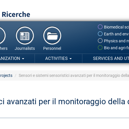
Biomedical sc
Earth and env
Physics and m
Bio and agri-
hers
Journalists
Personnel
ANIZATION
ACTIVITIES
SERVICES AND UT
rojects
Sensori e sistemi sensoristici avanzati per il monitoraggio de
ci avanzati per il monitoraggio della