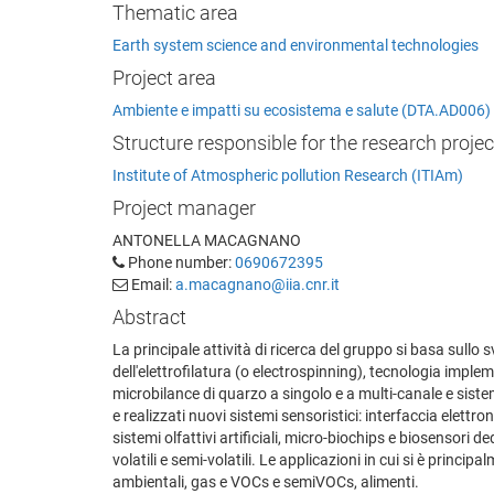
Thematic area
Earth system science and environmental technologies
Project area
Ambiente e impatti su ecosistema e salute (DTA.AD006)
Structure responsible for the research projec
Institute of Atmospheric pollution Research (ITIAm)
Project manager
ANTONELLA MACAGNANO
Phone number:
0690672395
Email:
a.macagnano@iia.cnr.it
Abstract
La principale attività di ricerca del gruppo si basa sullo 
dell'elettrofilatura (o electrospinning), tecnologia implem
microbilance di quarzo a singolo e a multi-canale e siste
e realizzati nuovi sistemi sensoristici: interfaccia elett
sistemi olfattivi artificiali, micro-biochips e biosensori 
volatili e semi-volatili. Le applicazioni in cui si è prin
ambientali, gas e VOCs e semiVOCs, alimenti.