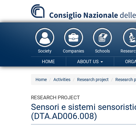
Skip
to
main
content
Society
Companies
Schools
Researc
HOME
ABOUT US
ORG
Home
Activities
Research project
Research p
RESEARCH PROJECT
Sensori e sistemi sensoristi
(DTA.AD006.008)