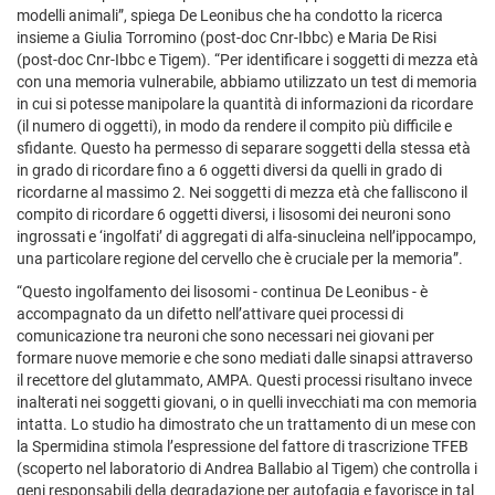
modelli animali”, spiega De Leonibus che ha condotto la ricerca
insieme a Giulia Torromino (post-doc Cnr-Ibbc) e Maria De Risi
(post-doc Cnr-Ibbc e Tigem). “Per identificare i soggetti di mezza età
con una memoria vulnerabile, abbiamo utilizzato un test di memoria
in cui si potesse manipolare la quantità di informazioni da ricordare
(il numero di oggetti), in modo da rendere il compito più difficile e
sfidante. Questo ha permesso di separare soggetti della stessa età
in grado di ricordare fino a 6 oggetti diversi da quelli in grado di
ricordarne al massimo 2. Nei soggetti di mezza età che falliscono il
compito di ricordare 6 oggetti diversi, i lisosomi dei neuroni sono
ingrossati e ‘ingolfati’ di aggregati di alfa-sinucleina nell’ippocampo,
una particolare regione del cervello che è cruciale per la memoria”.
“Questo ingolfamento dei lisosomi - continua De Leonibus - è
accompagnato da un difetto nell’attivare quei processi di
comunicazione tra neuroni che sono necessari nei giovani per
formare nuove memorie e che sono mediati dalle sinapsi attraverso
il recettore del glutammato, AMPA. Questi processi risultano invece
inalterati nei soggetti giovani, o in quelli invecchiati ma con memoria
intatta. Lo studio ha dimostrato che un trattamento di un mese con
la Spermidina stimola l’espressione del fattore di trascrizione TFEB
(scoperto nel laboratorio di Andrea Ballabio al Tigem) che controlla i
geni responsabili della degradazione per autofagia e favorisce in tal