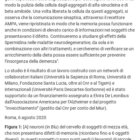
modo la pulizia della cellula dagli aggregati di alfa-sinucleina e di
beta amiloide. Una volta liberata la cellula da questi aggregati, si
osserva che la comunicazione sinaptica, attraverso il recettore
AMPA, viene ripristinata in modo che la memoria possa funzionare
anche in condizioni di elevato carico di informazioni nei soggetti che
presentavano il difetto. Continueremo a studiare gli effetti della
Spermidina nelle malattie neurodegenerative, da sola e in
combinazione con altri trattamenti, e cercheremo di verificare se un
arricchimento della dieta possa essere sufficiente per prevenire
l’insorgenza della demenza".
Lo studio è il risultato di un lavoro costruito con un network di
collaboratori italiani (Università la Sapienza di Roma, Università di
Milano, Fondazione Santa Lucia, oltre al Cnr e al Tigem) e
internazionali (Université Paris Descartes-Sorbonne) ed è stato
supportato da un finanziamento assegnato a Elvira De Leonibus
dall’Associazione Americana per l’Alzheimer e dal progetto
“Invecchiamento” (gestito dal Cnr per conto del Miur).
Roma, 6 agosto 2020
Figura 1:
[A] neuroni (in Blu) del cervello di soggetti di mezza età,
che non presentano difetti di memoria (ricordano fino a 6 oggetti
diversi). In questi soggetti ci sono punti verdi (i lisosomi) di piccole