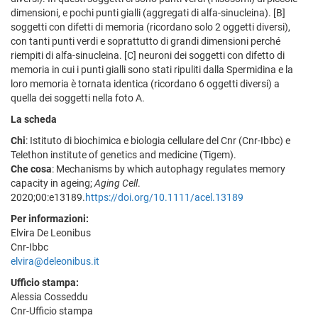
dimensioni, e pochi punti gialli (aggregati di alfa-sinucleina). [B]
soggetti con difetti di memoria (ricordano solo 2 oggetti diversi),
con tanti punti verdi e soprattutto di grandi dimensioni perché
riempiti di alfa-sinucleina. [C] neuroni dei soggetti con difetto di
memoria in cui i punti gialli sono stati ripuliti dalla Spermidina e la
loro memoria è tornata identica (ricordano 6 oggetti diversi) a
quella dei soggetti nella foto A.
La scheda
Chi
: Istituto di biochimica e biologia cellulare del Cnr (Cnr-Ibbc) e
Telethon institute of genetics and medicine (Tigem).
Che cosa
: Mechanisms by which autophagy regulates memory
capacity in ageing;
Aging Cell
.
2020;00:e13189.
https://doi.org/10.1111/acel.13189
Per informazioni:
Elvira De Leonibus
Cnr-Ibbc
elvira@deleonibus.it
Ufficio stampa:
Alessia Cosseddu
Cnr-Ufficio stampa