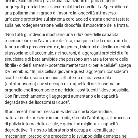
nell’invecchiamento grazie alla sua azione di “pulizia” degli
aggregati proteici tossici accumulati nel cervello. La Spermidina è
una poliammina in grado di favorire la longevità attraverso
un’azione protettiva sul sistema cardiaco ed è stata anche testata
sulla neurodegenerazione nella drosofila, il moscerino della frutta.
“Non tutti gli individui mostrano una riduzione delle capacità
mnemoniche con l’avanzare dell’età, ma quelli che la mostrano lo
fanno molto precocemente e, in genere, i sintomi di declino mentale
si associano all’accumulo, nei neuroni, di aggregati proteici di alfa-
sinucleina e di beta amiloide che possono arrivare a formare delle
fibrille - o dei filamenti - potenzialmente tossici per le cellule”, spiega
De Leonibus. “In una cellula giovane questi aggregati, considerati
scarti cellulari, sono racchiusi all’interno di una vescicola
(autofagosoma) che si occupa di traghettarli nel lisosoma,un
organello che li scompone e ne ricicla i costituenti lì dove possibile.
Con l’invecchiamento gli aggregati aumentano e la capacità
degradativa dei lisosomi si riduce”.
Studi recenti hanno messo in evidenza che la Spermidina,
naturalmente presente in molti cibi, stimola l’autofagia, il processo
di pulizia interna delle cellule, e quindi ne migliora le capacità
degradative. “Il nostro laboratorio si occupa di identificare i
meccanismi precoci che precedono lo sviluppo della demenza nei