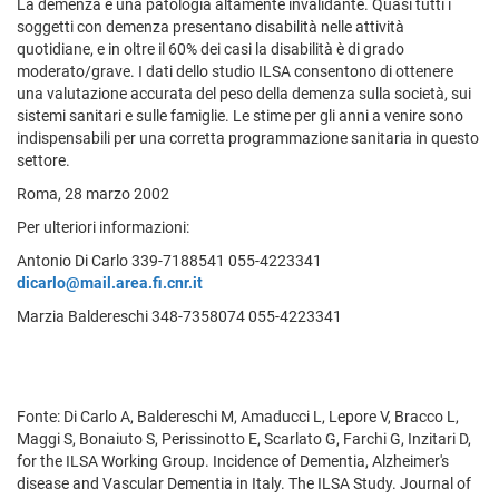
La demenza è una patologia altamente invalidante. Quasi tutti i
soggetti con demenza presentano disabilità nelle attività
quotidiane, e in oltre il 60% dei casi la disabilità è di grado
moderato/grave. I dati dello studio ILSA consentono di ottenere
una valutazione accurata del peso della demenza sulla società, sui
sistemi sanitari e sulle famiglie. Le stime per gli anni a venire sono
indispensabili per una corretta programmazione sanitaria in questo
settore.
Roma, 28 marzo 2002
Per ulteriori informazioni:
Antonio Di Carlo 339-7188541 055-4223341
dicarlo@mail.area.fi.cnr.it
Marzia Baldereschi 348-7358074 055-4223341
Fonte: Di Carlo A, Baldereschi M, Amaducci L, Lepore V, Bracco L,
Maggi S, Bonaiuto S, Perissinotto E, Scarlato G, Farchi G, Inzitari D,
for the ILSA Working Group. Incidence of Dementia, Alzheimer's
disease and Vascular Dementia in Italy. The ILSA Study. Journal of