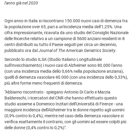
l'anno già nel 2020
Ogni anno in Italia si riscontrano 150.000 nuovi casi di demenza tra
la popolazione over 65, pari a un'incidenza media dell'1,25%. Una
cifra impressionante, ricavata da uno studio del Consiglio Nazionale
delle Ricerche relativo a un campione di 5600 anziani residenti in 8
centri distribuiti su tutto il Paese seguiti per circa un decennio,
pubblicato ora dal
Journal of The American Geriatrics Society
.
Secondo lo studio ILSA (Studio Italiano Longitudinale
sull'Invecchiamento) i nuovi casi di Alzheimer sono 80.000 l'anno
(con una incidenza media dello 0,66% nella popolazione anziana),
quelli di demenza vascolare 40.000 (con una incidenza dello 0,33%),
più altre forme meno frequenti di demenza.
"Abbiamo riscontrato - spiegano Antonio Di Carlo e Marzia
Baldereschi, i ricercatori del CNR che hanno effettuato questo
studio assieme a Domenico Inzitari dell'Università di Firenze - una
maggiore incidenza dell'Alzheimer tra le donne rispetto agli uomini
(0,9% contro lo 0,4%), mentre nel caso della demenza vascolare si
verifica esattamente il contrario, con gli uomini ad essere colpiti più
delle donne (0,4% contro lo 0,2%)".