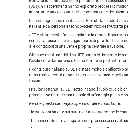
EUROfusion annuncia il completamento con successo dell
(
JET
). Gli esperimenti hanno esplorato processi di fusion
importante passo avanti nella comprensione dei plasmi d
La campagna sperimentale su JET è stata condotta da oltr
italiani, e da personale tecnico-scientifico dell’Autorità
JET è attualmente l’unico impianto in grado di operare co
centrali a fusione. La maggior parte degli attuali esperime
alle condizioni di una vera e propria centrale a fusione.
Gli esperimenti condotti su JET hanno ottimizzato le reazio
l’evoluzione dei materiali. Ciò ha fornito importanti infor
Il contributo italiano su JET è stato molto significativo 
numerosi sistemi diagnostici e successivamente nella part
fusione.
I risultati ottenuti su JET sottolineano il ruolo cruciale 
primo piano nella ricerca globale di un’energia pulita e so
Perché questa campagna sperimentale è importante:
- le intuizioni basate sui suoi risultati confermano le 
- ha consentito di investigare come processi osservati su 