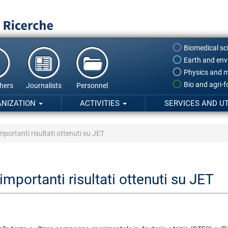
Biomedical sc
Earth and env
Physics and m
Bio and agri-
hers
Journalists
Personnel
ANIZATION
ACTIVITIES
SERVICES AND UT
mportanti risultati ottenuti su JET
importanti risultati ottenuti su JET