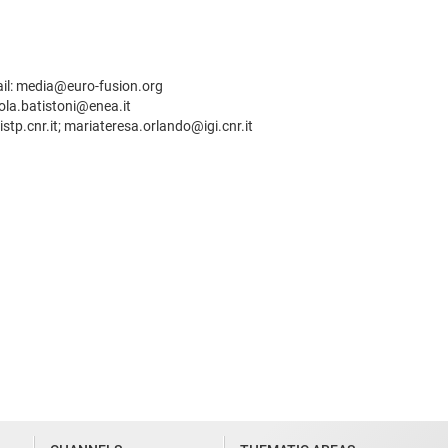
mail: media@euro-fusion.org
ola.batistoni@enea.it
tp.cnr.it; mariateresa.orlando@igi.cnr.it