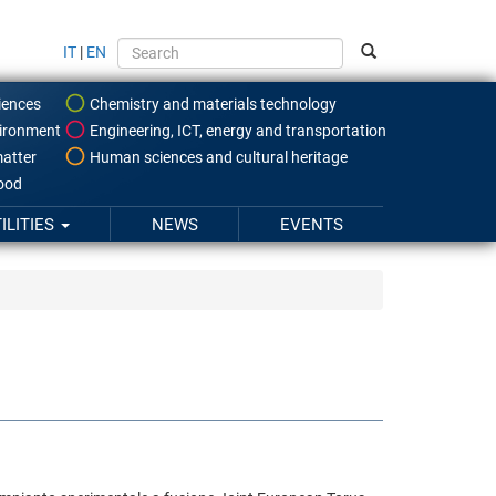
IT
|
EN
iences
Chemistry and materials technology
ironment
Engineering, ICT, energy and transportation
atter
Human sciences and cultural heritage
food
ILITIES
NEWS
EVENTS