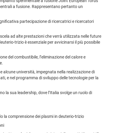
’impianto sperimentale a fusione Joint European Torus
re centrali a fusione. Rappresentano pertanto un
icativa partecipazione di ricercatrici e ricercatori
ela ad alte prestazioni che verrà utilizzata nelle future
terio-trizio è essenziale per avvicinarsi il più possibile
ione del combustibile, l’eliminazione del calore e
e.
 e alcune università, impegnata nella realizzazione di
ti, e nel programma di sviluppo delle tecnologie per la
no la sua leadership, dove l’Italia svolge un ruolo di
o la comprensione dei plasmi in deuterio-trizio
oni