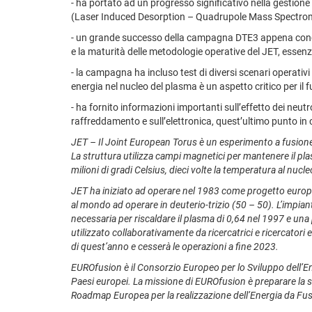
- ha portato ad un progresso significativo nella gestione
(Laser Induced Desorption – Quadrupole Mass Spectromet
- un grande successo della campagna DTE3 appena conclusa
e la maturità delle metodologie operative del JET, essenzi
- la campagna ha incluso test di diversi scenari operativi
energia nel nucleo del plasma è un aspetto critico per il 
- ha fornito informazioni importanti sull’effetto dei neut
raffreddamento e sull’elettronica, quest’ultimo punto in 
JET – Il Joint European Torus è un esperimento a fusione
La struttura utilizza campi magnetici per mantenere il pl
milioni di gradi Celsius, dieci volte la temperatura al nucle
JET ha iniziato ad operare nel 1983 come progetto europeo
al mondo ad operare in deuterio-trizio (50 – 50). L’impian
necessaria per riscaldare il plasma di 0,64 nel 1997 e un
utilizzato collaborativamente da ricercatrici e ricercatori
di quest’anno e cesserà le operazioni a fine 2023.
EUROfusion è il Consorzio Europeo per lo Sviluppo dell’En
Paesi europei. La missione di EUROfusion è preparare la st
Roadmap Europea per la realizzazione dell’Energia da Fu