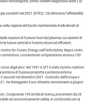
azioni tecnologiche, come i sistemi diagnostici laser LID
ia condotti nel 2021 (DTE2). Ciò dimostra l’affidabilità
a nella regione del bordo mantenendo livelli elevati di
alle reazioni di fusione fuori dal plasma) sui sistemi di
e future centrali a fusione sicure ed efficienti.
 Centre for Fusion Energy nell’Oxfordshire, Regno Unito.
suo contenitore, consentendo un’operazione sicura a 150
rso degli anni. Nel 1991 il JET è stato il primo reattore
 tra potenza di fusione prodotta e potenza esterna
i 5 secondi nel dicembre 2021. Costruito dall’Europa e
e 2021. Ha festeggiato il suo 40esimo anniversario a giugno
atom. Comprende 195 entità di ricerca, provenienti da 29
tenibile ed economicamente valida, in conformità con la