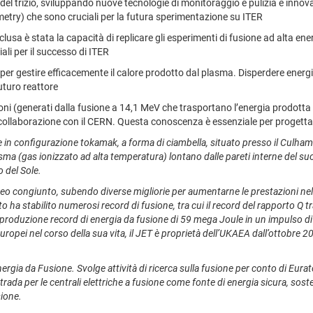
 del trizio, sviluppando nuove tecnologie di monitoraggio e pulizia e innov
ry) che sono cruciali per la futura sperimentazione su ITER
 è stata la capacità di replicare gli esperimenti di fusione ad alta energ
ali per il successo di ITER
 per gestire efficacemente il calore prodotto dal plasma. Disperdere energi
futuro reattore
roni (generati dalla fusione a 14,1 MeV che trasportano l’energia prodotta d
collaborazione con il CERN. Questa conoscenza è essenziale per progettare l
 in configurazione tokamak, a forma di ciambella, situato presso il Culham
asma (gas ionizzato ad alta temperatura) lontano dalle pareti interne del 
o del Sole.
 congiunto, subendo diverse migliorie per aumentarne le prestazioni nel co
to ha stabilito numerosi record di fusione, tra cui il record del rapporto Q
a produzione record di energia da fusione di 59 mega Joule in un impulso d
 europei nel corso della sua vita, il JET è proprietà dell’UKAEA dall’ottobr
ergia da Fusione. Svolge attività di ricerca sulla fusione per conto di Eur
rada per le centrali elettriche a fusione come fonte di energia sicura, sos
sione.