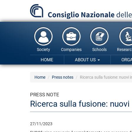
Skip
to
main
content
Society
Companies
Schools
Researc
HOME
ABOUT US
ORG
Home
Press notes
Ricerca sulla fusione: nuovi i
PRESS NOTE
Ricerca sulla fusione: nuovi 
27/11/2023