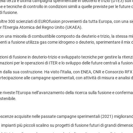
a terza e ultima campagna sperimentale in deuterio e trizio (DTE3) sull
e e tecniche di controllo in condizioni simili a quelle previste per le futu
i fusione.
e 300 scienziati di EUROfusion provenienti da tutta Europa, con una signif
 per l’Energia Atomica del Regno Unito (UKAEA).
n una miscela di combustibile composto da deuterio e trizio, la stessa misc
nti a fusione utilizza gas come idrogeno o deuterio, sperimentare il mix deu
ni di fusione in deuterio-trizio e sviluppato tecniche per gestire la ritenz
mazioni per le operazioni di ITER e lo sviluppo delle future centrali a fusion
sin dalla sua costruzione. Ha visto l’Italia, con ENEA, CNR e Consorzio RFX
ecipazione alle campagne sperimentali, con attività di misura e analisi da
che riveste l’Europa nell’avanzamento della ricerca sulla fusione e conferma
stenibile.
conoscenze acquisite nelle passate campagne sperimentali (2021) migliorand
impianti più piccoli scalino su progetti di fusione futuri di grandi dimensi