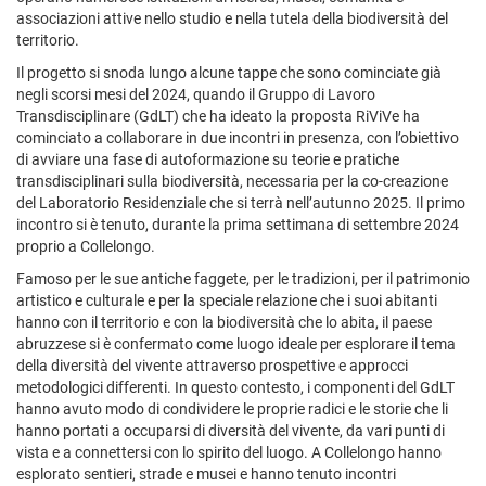
associazioni attive nello studio e nella tutela della biodiversità del
territorio.
Il progetto si snoda lungo alcune tappe che sono cominciate già
negli scorsi mesi del 2024, quando il Gruppo di Lavoro
Transdisciplinare (GdLT) che ha ideato la proposta RiViVe ha
cominciato a collaborare in due incontri in presenza, con l’obiettivo
di avviare una fase di autoformazione su teorie e pratiche
transdisciplinari sulla biodiversità, necessaria per la co-creazione
del Laboratorio Residenziale che si terrà nell’autunno 2025. Il primo
incontro si è tenuto, durante la prima settimana di settembre 2024
proprio a Collelongo.
Famoso per le sue antiche faggete, per le tradizioni, per il patrimonio
artistico e culturale e per la speciale relazione che i suoi abitanti
hanno con il territorio e con la biodiversità che lo abita, il paese
abruzzese si è confermato come luogo ideale per esplorare il tema
della diversità del vivente attraverso prospettive e approcci
metodologici differenti. In questo contesto, i componenti del GdLT
hanno avuto modo di condividere le proprie radici e le storie che li
hanno portati a occuparsi di diversità del vivente, da vari punti di
vista e a connettersi con lo spirito del luogo. A Collelongo hanno
esplorato sentieri, strade e musei e hanno tenuto incontri