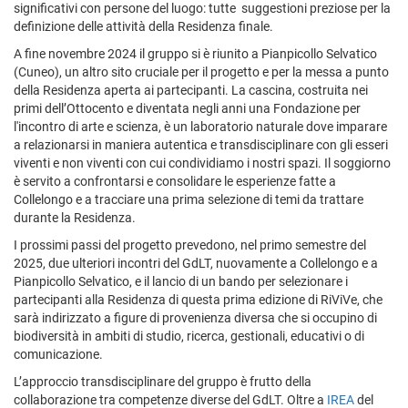
significativi con persone del luogo: tutte suggestioni preziose per la
definizione delle attività della Residenza finale.
A fine novembre 2024 il gruppo si è riunito a Pianpicollo Selvatico
(Cuneo), un altro sito cruciale per il progetto e per la messa a punto
della Residenza aperta ai partecipanti. La cascina, costruita nei
primi dell’Ottocento e diventata negli anni una Fondazione per
l'incontro di arte e scienza, è un laboratorio naturale dove imparare
a relazionarsi in maniera autentica e transdisciplinare con gli esseri
viventi e non viventi con cui condividiamo i nostri spazi. Il soggiorno
è servito a confrontarsi e consolidare le esperienze fatte a
Collelongo e a tracciare una prima selezione di temi da trattare
durante la Residenza.
I prossimi passi del progetto prevedono, nel primo semestre del
2025, due ulteriori incontri del GdLT, nuovamente a Collelongo e a
Pianpicollo Selvatico, e il lancio di un bando per selezionare i
partecipanti alla Residenza di questa prima edizione di RiViVe, che
sarà indirizzato a figure di provenienza diversa che si occupino di
biodiversità in ambiti di studio, ricerca, gestionali, educativi o di
comunicazione.
L’approccio transdisciplinare del gruppo è frutto della
collaborazione tra competenze diverse del GdLT. Oltre a
IREA
del