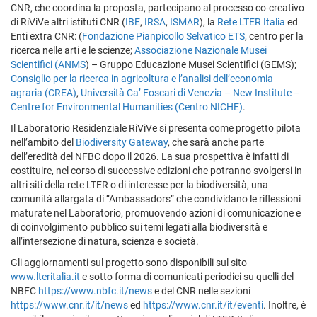
CNR, che coordina la proposta, partecipano al processo co-creativo
di RiViVe altri istituti CNR (
IBE
,
IRSA
,
ISMAR
), la
Rete LTER Italia
ed
Enti extra CNR: (
Fondazione Pianpicollo Selvatico ETS
, centro per la
ricerca nelle arti e le scienze;
Associazione Nazionale Musei
Scientifici (ANMS
) – Gruppo Educazione Musei Scientifici (GEMS);
Consiglio per la ricerca in agricoltura e l’analisi dell’economia
agraria (CREA)
,
Università Ca’ Foscari di Venezia – New Institute –
Centre for Environmental Humanities (Centro NICHE)
.
Il Laboratorio Residenziale RiViVe si presenta come progetto pilota
nell’ambito del
Biodiversity Gateway
, che sarà anche parte
dell’eredità del NFBC dopo il 2026. La sua prospettiva è infatti di
costituire, nel corso di successive edizioni che potranno svolgersi in
altri siti della rete LTER o di interesse per la biodiversità, una
comunità allargata di “Ambassadors” che condividano le riflessioni
maturate nel Laboratorio, promuovendo azioni di comunicazione e
di coinvolgimento pubblico sui temi legati alla biodiversità e
all’intersezione di natura, scienza e società.
Gli aggiornamenti sul progetto sono disponibili sul sito
www.lteritalia.it
e sotto forma di comunicati periodici su quelli del
NBFC
https://www.nbfc.it/news
e del CNR nelle sezioni
https://www.cnr.it/it/news
ed
https://www.cnr.it/it/eventi
. Inoltre, è