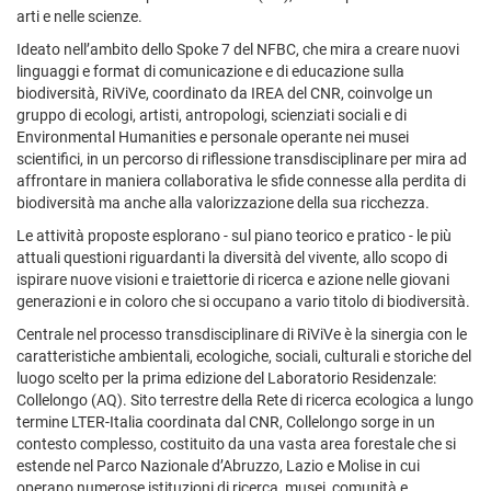
arti e nelle scienze.
Ideato nell’ambito dello Spoke 7 del NFBC, che mira a creare nuovi
linguaggi e format di comunicazione e di educazione sulla
biodiversità, RiViVe, coordinato da IREA del CNR, coinvolge un
gruppo di ecologi, artisti, antropologi, scienziati sociali e di
Environmental Humanities e personale operante nei musei
scientifici, in un percorso di riflessione transdisciplinare per mira ad
affrontare in maniera collaborativa le sfide connesse alla perdita di
biodiversità ma anche alla valorizzazione della sua ricchezza.
Le attività proposte esplorano - sul piano teorico e pratico - le più
attuali questioni riguardanti la diversità del vivente, allo scopo di
ispirare nuove visioni e traiettorie di ricerca e azione nelle giovani
generazioni e in coloro che si occupano a vario titolo di biodiversità.
Centrale nel processo transdisciplinare di RiViVe è la sinergia con le
caratteristiche ambientali, ecologiche, sociali, culturali e storiche del
luogo scelto per la prima edizione del Laboratorio Residenzale:
Collelongo (AQ). Sito terrestre della Rete di ricerca ecologica a lungo
termine LTER-Italia coordinata dal CNR, Collelongo sorge in un
contesto complesso, costituito da una vasta area forestale che si
estende nel Parco Nazionale d’Abruzzo, Lazio e Molise in cui
operano numerose istituzioni di ricerca, musei, comunità e