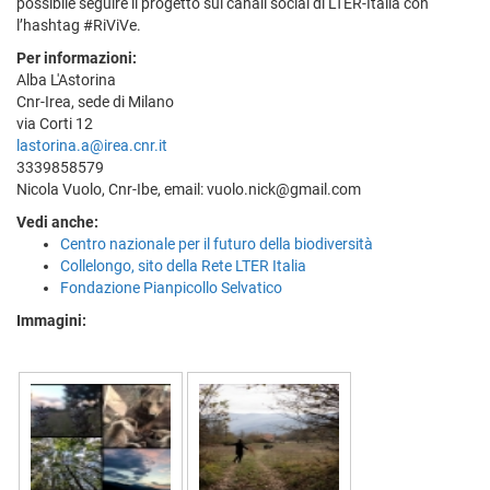
possibile seguire il progetto sui canali social di LTER-Italia con
l’hashtag #RiViVe.
Per informazioni:
Alba L'Astorina
Cnr-Irea, sede di Milano
via Corti 12
lastorina.a@irea.cnr.it
3339858579
Nicola Vuolo, Cnr-Ibe, email: vuolo.nick@gmail.com
Vedi anche:
Centro nazionale per il futuro della biodiversità
Collelongo, sito della Rete LTER Italia
Fondazione Pianpicollo Selvatico
Immagini: